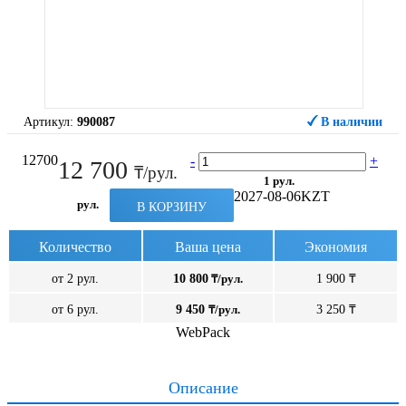
Артикул:
990087
В наличии
12700
-
+
12 700
₸/рул.
1 рул.
2027-08-06
KZT
рул.
В КОРЗИНУ
Количество
Ваша цена
Экономия
от 2 рул.
10 800
₸/рул.
1 900 ₸
от 6 рул.
9 450
₸/рул.
3 250 ₸
WebPack
Описание