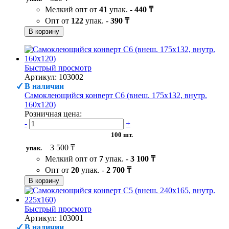
Мелкий опт от
41
упак. -
440 ₸
Опт от
122
упак. -
390 ₸
В корзину
Быстрый просмотр
Артикул: 103002
В наличии
Самоклеющийся конверт С6 (внеш. 175х132, внутр.
160х120)
Розничная цена:
-
+
100 шт.
3 500 ₸
упак.
Мелкий опт от
7
упак. -
3 100 ₸
Опт от
20
упак. -
2 700 ₸
В корзину
Быстрый просмотр
Артикул: 103001
В наличии