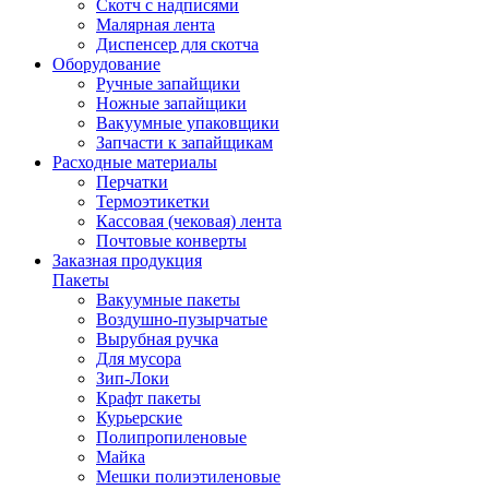
Скотч с надписями
Малярная лента
Диспенсер для скотча
Оборудование
Ручные запайщики
Ножные запайщики
Вакуумные упаковщики
Запчасти к запайщикам
Расходные материалы
Перчатки
Термоэтикетки
Кассовая (чековая) лента
Почтовые конверты
Заказная продукция
Пакеты
Вакуумные пакеты
Воздушно-пузырчатые
Вырубная ручка
Для мусора
Зип-Локи
Крафт пакеты
Курьерские
Полипропиленовые
Майка
Мешки полиэтиленовые