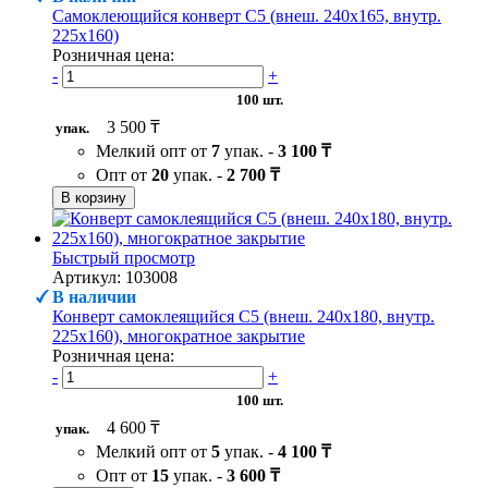
Самоклеющийся конверт С5 (внеш. 240х165, внутр.
225х160)
Розничная цена:
-
+
100 шт.
3 500 ₸
упак.
Мелкий опт от
7
упак. -
3 100 ₸
Опт от
20
упак. -
2 700 ₸
В корзину
Быстрый просмотр
Артикул: 103008
В наличии
Конверт самоклеящийся С5 (внеш. 240х180, внутр.
225х160), многократное закрытие
Розничная цена:
-
+
100 шт.
4 600 ₸
упак.
Мелкий опт от
5
упак. -
4 100 ₸
Опт от
15
упак. -
3 600 ₸