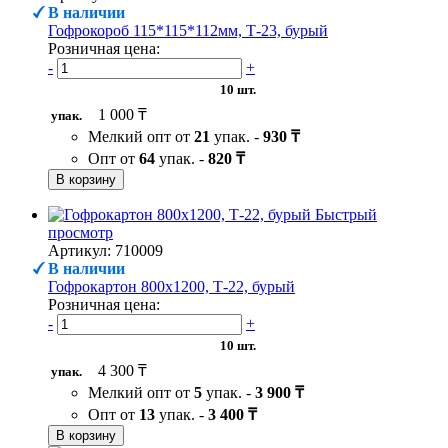
В наличии
Гофрокороб 115*115*112мм, Т-23, бурый
Розничная цена:
-
+
10 шт.
1 000 ₸
упак.
Мелкий опт от
21
упак. -
930 ₸
Опт от
64
упак. -
820 ₸
В корзину
Быстрый
просмотр
Артикул: 710009
В наличии
Гофрокартон 800х1200, Т-22, бурый
Розничная цена:
-
+
10 шт.
4 300 ₸
упак.
Мелкий опт от
5
упак. -
3 900 ₸
Опт от
13
упак. -
3 400 ₸
В корзину