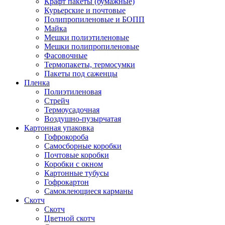
Крафт пакеты (бумажные)
Курьерские и почтовые
Полипропиленовые и БОПП
Майка
Мешки полиэтиленовые
Мешки полипропиленовые
Фасовочные
Термопакеты, термосумки
Пакеты под саженцы
Пленка
Полиэтиленовая
Стрейч
Термоусадочная
Воздушно-пузырчатая
Картонная упаковка
Гофрокороба
Самосборные коробки
Почтовые коробки
Коробки с окном
Картонные тубусы
Гофрокартон
Самоклеющиеся карманы
Скотч
Скотч
Цветной скотч