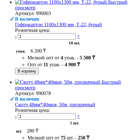
Быстрый
просмотр
Артикул: 990003
В наличии
Гофрокартон 1100х1300 мм, Т-22, бурый
Розничная цена:
-
+
10 шт.
6 200 ₸
упак.
Мелкий опт от
4
упак. -
5 500 ₸
Опт от
11
упак. -
4 900 ₸
В корзину
Быстрый
просмотр
Артикул: 990078
В наличии
Скотч 48мм*40мкм, 50м, прозрачный
Розничная цена:
-
+
1 шт.
280 ₸
шт.
Мелкий опт от
75
шт. -
250 ₸