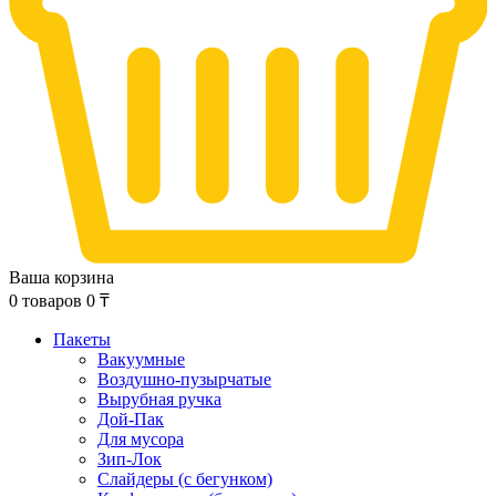
Ваша корзина
0
товаров
0
₸
Пакеты
Вакуумные
Воздушно-пузырчатые
Вырубная ручка
Дой-Пак
Для мусора
Зип-Лок
Слайдеры (с бегунком)