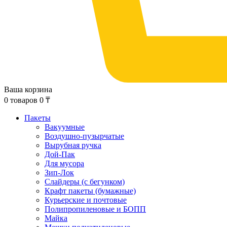
Ваша корзина
0
товаров
0
₸
Пакеты
Вакуумные
Воздушно-пузырчатые
Вырубная ручка
Дой-Пак
Для мусора
Зип-Лок
Слайдеры (с бегунком)
Крафт пакеты (бумажные)
Курьерские и почтовые
Полипропиленовые и БОПП
Майка