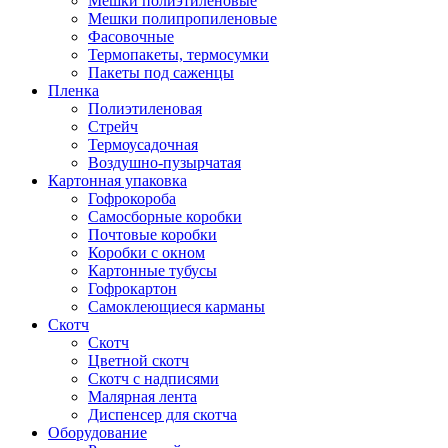
Мешки полиэтиленовые
Мешки полипропиленовые
Фасовочные
Термопакеты, термосумки
Пакеты под саженцы
Пленка
Полиэтиленовая
Стрейч
Термоусадочная
Воздушно-пузырчатая
Картонная упаковка
Гофрокороба
Самосборные коробки
Почтовые коробки
Коробки с окном
Картонные тубусы
Гофрокартон
Самоклеющиеся карманы
Скотч
Скотч
Цветной скотч
Скотч с надписями
Малярная лента
Диспенсер для скотча
Оборудование