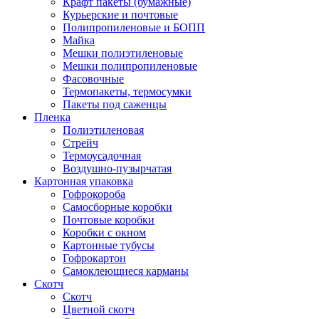
Крафт пакеты (бумажные)
Курьерские и почтовые
Полипропиленовые и БОПП
Майка
Мешки полиэтиленовые
Мешки полипропиленовые
Фасовочные
Термопакеты, термосумки
Пакеты под саженцы
Пленка
Полиэтиленовая
Стрейч
Термоусадочная
Воздушно-пузырчатая
Картонная упаковка
Гофрокороба
Самосборные коробки
Почтовые коробки
Коробки с окном
Картонные тубусы
Гофрокартон
Самоклеющиеся карманы
Скотч
Скотч
Цветной скотч