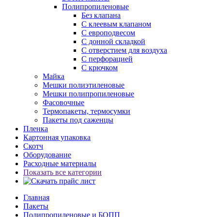
Полипропиленовые
Без клапана
C клеевым клапаном
С европодвесом
С донной складкой
С отверстием для воздуха
С перфорацией
С крючком
Майка
Мешки полиэтиленовые
Мешки полипропиленовые
Фасовочные
Термопакеты, термосумки
Пакеты под саженцы
Пленка
Картонная упаковка
Скотч
Оборудование
Расходные материалы
Показать все категории
Главная
Пакеты
Полипропиленовые и БОПП