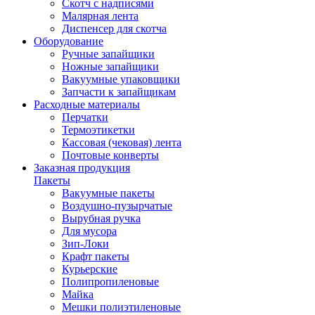
Скотч с надписями
Малярная лента
Диспенсер для скотча
Оборудование
Ручные запайщики
Ножные запайщики
Вакуумные упаковщики
Запчасти к запайщикам
Расходные материалы
Перчатки
Термоэтикетки
Кассовая (чековая) лента
Почтовые конверты
Заказная продукция
Пакеты
Вакуумные пакеты
Воздушно-пузырчатые
Вырубная ручка
Для мусора
Зип-Локи
Крафт пакеты
Курьерские
Полипропиленовые
Майка
Мешки полиэтиленовые