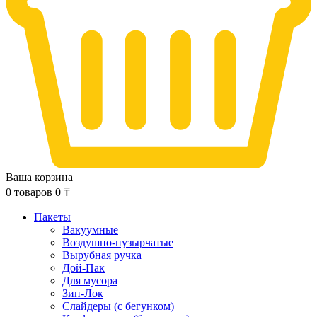
Ваша корзина
0
товаров
0
₸
Пакеты
Вакуумные
Воздушно-пузырчатые
Вырубная ручка
Дой-Пак
Для мусора
Зип-Лок
Слайдеры (с бегунком)