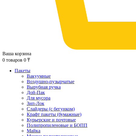
Ваша корзина
0
товаров
0
₸
Пакеты
Вакуумные
Воздушно-пузырчатые
Вырубная ручка
Дой-Пак
Для мусора
Зип-Лок
Слайдеры (с бегунком)
Крафт пакеты (бумажные)
Курьерские и почтовые
Полипропиленовые и БОПП
Майка