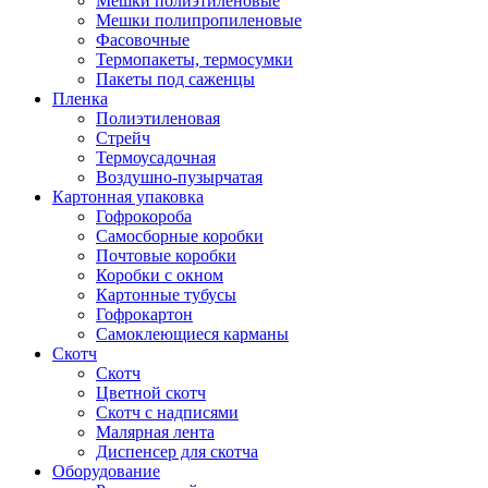
Мешки полиэтиленовые
Мешки полипропиленовые
Фасовочные
Термопакеты, термосумки
Пакеты под саженцы
Пленка
Полиэтиленовая
Стрейч
Термоусадочная
Воздушно-пузырчатая
Картонная упаковка
Гофрокороба
Самосборные коробки
Почтовые коробки
Коробки с окном
Картонные тубусы
Гофрокартон
Самоклеющиеся карманы
Скотч
Скотч
Цветной скотч
Скотч с надписями
Малярная лента
Диспенсер для скотча
Оборудование