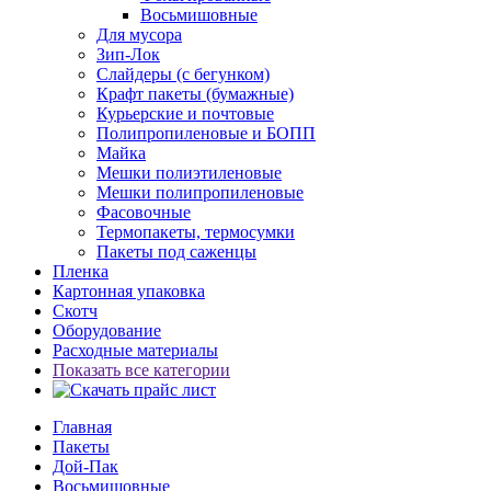
Восьмишовные
Для мусора
Зип-Лок
Слайдеры (с бегунком)
Крафт пакеты (бумажные)
Курьерские и почтовые
Полипропиленовые и БОПП
Майка
Мешки полиэтиленовые
Мешки полипропиленовые
Фасовочные
Термопакеты, термосумки
Пакеты под саженцы
Пленка
Картонная упаковка
Скотч
Оборудование
Расходные материалы
Показать все категории
Главная
Пакеты
Дой-Пак
Восьмишовные