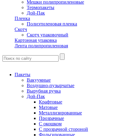
Мешки полипропиленовые
Термопакеты
Дой-Пак
Пленка
Полиэтиленовая пленка
Скотч
Скотч упаковочный
Картонная упаковка
Лента полипропиленовая
Пакеты
Вакуумные
Воздушно-пузырчатые
Вырубная ручка
Дой-Пак
Крафтовые
Матовые
Металлизированные
Прозрачные
С окошком
С прозрачной стороной
Фольгированные