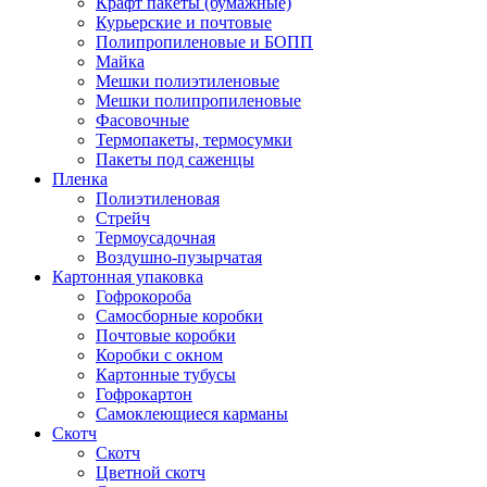
Крафт пакеты (бумажные)
Курьерские и почтовые
Полипропиленовые и БОПП
Майка
Мешки полиэтиленовые
Мешки полипропиленовые
Фасовочные
Термопакеты, термосумки
Пакеты под саженцы
Пленка
Полиэтиленовая
Стрейч
Термоусадочная
Воздушно-пузырчатая
Картонная упаковка
Гофрокороба
Самосборные коробки
Почтовые коробки
Коробки с окном
Картонные тубусы
Гофрокартон
Самоклеющиеся карманы
Скотч
Скотч
Цветной скотч