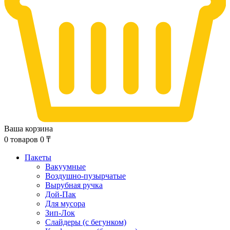
Ваша корзина
0
товаров
0
₸
Пакеты
Вакуумные
Воздушно-пузырчатые
Вырубная ручка
Дой-Пак
Для мусора
Зип-Лок
Слайдеры (с бегунком)