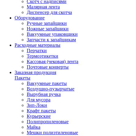
Скотч с надписями
Малярная лента
Диспенсер для скотча
Оборудование
Ручные запайщики
Ножные запайщики
Вакуумные упаковщики
Запчасти к запайщикам
Расходные материалы
Перчатки
Термоэтикетки
Кассовая (чековая) лента
Почтовые конверты
Заказная продукция
Пакеты
Вакуумные пакеты
Воздушно-пузырчатые
Вырубная ручка
Для мусора
Зип-Локи
Крафт пакеты
Курьерские
Полипропиленовые
Майка
Мешки полиэтиленовые