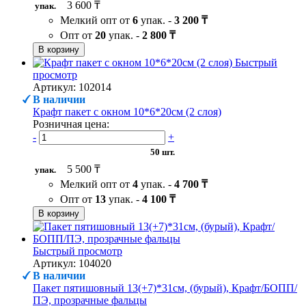
3 600 ₸
упак.
Мелкий опт от
6
упак. -
3 200 ₸
Опт от
20
упак. -
2 800 ₸
В корзину
Быстрый
просмотр
Артикул: 102014
В наличии
Крафт пакет с окном 10*6*20см (2 слоя)
Розничная цена:
-
+
50 шт.
5 500 ₸
упак.
Мелкий опт от
4
упак. -
4 700 ₸
Опт от
13
упак. -
4 100 ₸
В корзину
Быстрый просмотр
Артикул: 104020
В наличии
Пакет пятишовный 13(+7)*31см, (бурый), Крафт/БОПП/
ПЭ, прозрачные фальцы