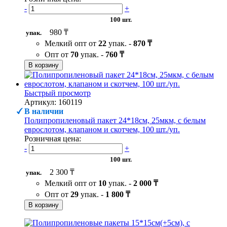
-
+
100 шт.
980 ₸
упак.
Мелкий опт от
22
упак. -
870 ₸
Опт от
70
упак. -
760 ₸
В корзину
Быстрый просмотр
Артикул: 160119
В наличии
Полипропиленовый пакет 24*18см, 25мкм, с белым
еврослотом, клапаном и скотчем, 100 шт./уп.
Розничная цена:
-
+
100 шт.
2 300 ₸
упак.
Мелкий опт от
10
упак. -
2 000 ₸
Опт от
29
упак. -
1 800 ₸
В корзину