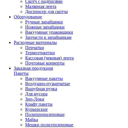
Скотч с надписями
Малярная лента
Диспенсер для скотча
Оборудование
Ручные запайщики
Ножные запайщики
Вакуумные упаковщики
Запчасти к запайщикам
Расходные материалы
Перчатки
Термоэтикетки
Кассовая (чековая) лента
Почтовые конверты
Заказная продукция
Пакеты
Вакуумные пакеты
Воздушно-пузырчатые
Вырубная ручка
Для мусора
Зип-Локи
Крафт пакеты
Курьерские
Полипропиленовые
Майка
Мешки полиэтиленовые