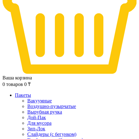
Ваша корзина
0
товаров
0
₸
Пакеты
Вакуумные
Воздушно-пузырчатые
Вырубная ручка
Дой-Пак
Для мусора
Зип-Лок
Слайдеры (с бегунком)