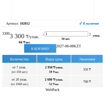
Артикул:
102012
В наличии
3300
-
+
3 300
упак.
₸/упак.
50 шт.
66
₸/шт.
2027-08-08
KZT
В КОРЗИНУ
Количество
Ваша цена
Экономия
от 7 упак.
2 950
₸/упак.
350 ₸
(от 350 шт.)
59
₸/шт.
от 20 упак.
2 600
₸/упак.
700 ₸
(от 1000 шт.)
52
₸/шт.
WebPack