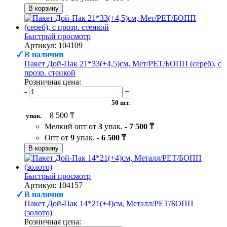
В корзину
Быстрый просмотр
Артикул: 104109
В наличии
Пакет Дой-Пак 21*33(+4,5)см, Мет/PET/БОПП (сереб), с
прозр. стенкой
Розничная цена:
-
+
50 шт.
8 500 ₸
упак.
Мелкий опт от
3
упак. -
7 500 ₸
Опт от
9
упак. -
6 500 ₸
В корзину
Быстрый просмотр
Артикул: 104157
В наличии
Пакет Дой-Пак 14*21(+4)см, Металл/PET/БОПП
(золото)
Розничная цена: