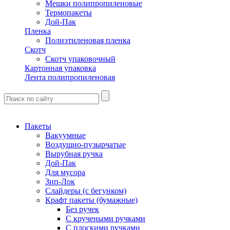
Мешки полипропиленовые
Термопакеты
Дой-Пак
Пленка
Полиэтиленовая пленка
Скотч
Скотч упаковочный
Картонная упаковка
Лента полипропиленовая
Пакеты
Вакуумные
Воздушно-пузырчатые
Вырубная ручка
Дой-Пак
Для мусора
Зип-Лок
Слайдеры (с бегунком)
Крафт пакеты (бумажные)
Без ручек
С кручеными ручками
С плоскими ручками