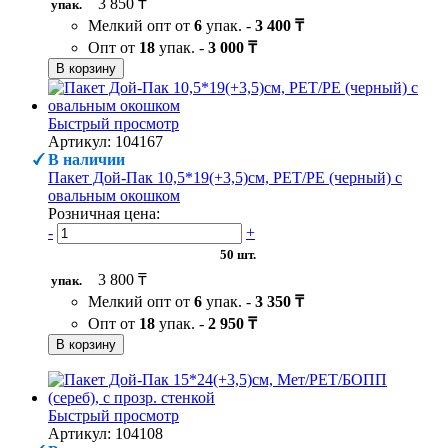
3 850 ₸
упак.
Мелкий опт от
6
упак. -
3 400 ₸
Опт от
18
упак. -
3 000 ₸
В корзину
Быстрый просмотр
Артикул: 104167
В наличии
Пакет Дой-Пак 10,5*19(+3,5)см, PET/PE (черный) с
овальным окошком
Розничная цена:
-
+
50 шт.
3 800 ₸
упак.
Мелкий опт от
6
упак. -
3 350 ₸
Опт от
18
упак. -
2 950 ₸
В корзину
Быстрый просмотр
Артикул: 104108