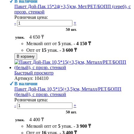
В наличии
Пакет Дой-Пак 15*24(+3,5)см, Мет/PET/БОПП (сереб), с
прозр. стенкой
Розничная цена:
-
+
50 шт.
4 650 ₸
упак.
Мелкий опт от
5
упак. -
4 150 ₸
Опт от
15
упак. -
3 600 ₸
В корзину
Быстрый просмотр
Артикул: 104110
В наличии
Пакет Дой-Пак 10,5*15(+3,5)см, Металл/PET/БОПП
(белый), с прозр. стенкой
Розничная цена:
-
+
50 шт.
4 400 ₸
упак.
Мелкий опт от
5
упак. -
3 900 ₸
Опт от
16
упак. -
3 400 ₸