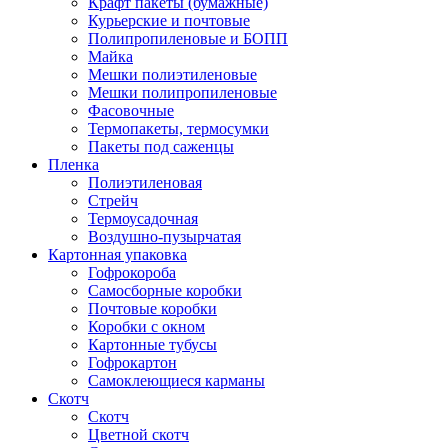
Крафт пакеты (бумажные)
Курьерские и почтовые
Полипропиленовые и БОПП
Майка
Мешки полиэтиленовые
Мешки полипропиленовые
Фасовочные
Термопакеты, термосумки
Пакеты под саженцы
Пленка
Полиэтиленовая
Стрейч
Термоусадочная
Воздушно-пузырчатая
Картонная упаковка
Гофрокороба
Самосборные коробки
Почтовые коробки
Коробки с окном
Картонные тубусы
Гофрокартон
Самоклеющиеся карманы
Скотч
Скотч
Цветной скотч