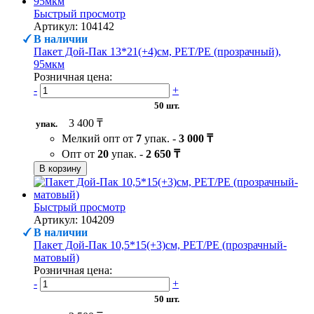
Быстрый просмотр
Артикул: 104142
В наличии
Пакет Дой-Пак 13*21(+4)см, PET/PE (прозрачный),
95мкм
Розничная цена:
-
+
50 шт.
3 400 ₸
упак.
Мелкий опт от
7
упак. -
3 000 ₸
Опт от
20
упак. -
2 650 ₸
В корзину
Быстрый просмотр
Артикул: 104209
В наличии
Пакет Дой-Пак 10,5*15(+3)см, PET/PE (прозрачный-
матовый)
Розничная цена:
-
+
50 шт.