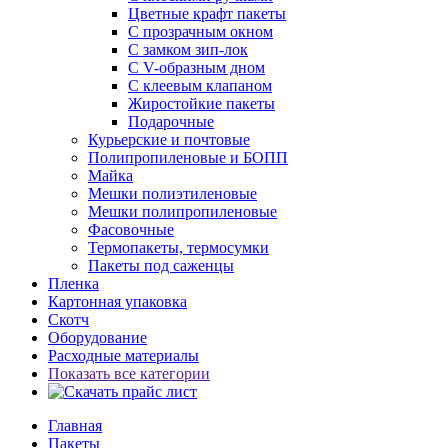
Цветные крафт пакеты
С прозрачным окном
С замком зип-лок
С V-образным дном
С клеевым клапаном
Жиростойкие пакеты
Подарочные
Курьерские и почтовые
Полипропиленовые и БОПП
Майка
Мешки полиэтиленовые
Мешки полипропиленовые
Фасовочные
Термопакеты, термосумки
Пакеты под саженцы
Пленка
Картонная упаковка
Скотч
Оборудование
Расходные материалы
Показать все категории
Главная
Пакеты