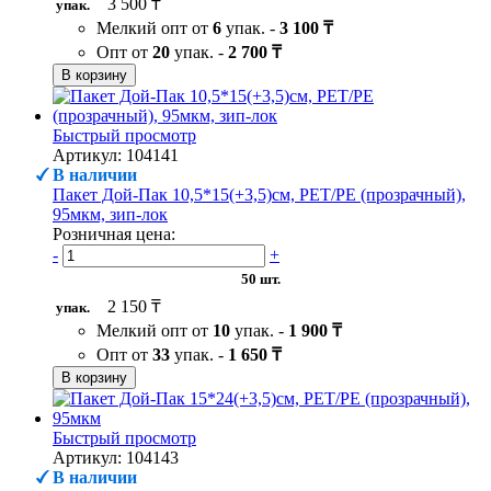
3 500 ₸
упак.
Мелкий опт от
6
упак. -
3 100 ₸
Опт от
20
упак. -
2 700 ₸
В корзину
Быстрый просмотр
Артикул: 104141
В наличии
Пакет Дой-Пак 10,5*15(+3,5)см, PET/PE (прозрачный),
95мкм, зип-лок
Розничная цена:
-
+
50 шт.
2 150 ₸
упак.
Мелкий опт от
10
упак. -
1 900 ₸
Опт от
33
упак. -
1 650 ₸
В корзину
Быстрый просмотр
Артикул: 104143
В наличии