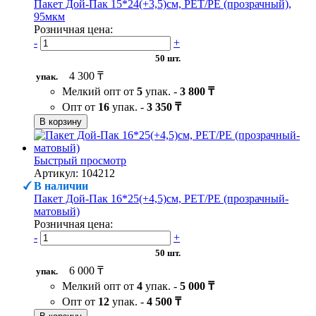
Пакет Дой-Пак 15*24(+3,5)см, PET/PE (прозрачный),
95мкм
Розничная цена:
-
+
50 шт.
4 300 ₸
упак.
Мелкий опт от
5
упак. -
3 800 ₸
Опт от
16
упак. -
3 350 ₸
В корзину
Быстрый просмотр
Артикул: 104212
В наличии
Пакет Дой-Пак 16*25(+4,5)см, PET/PE (прозрачный-
матовый)
Розничная цена:
-
+
50 шт.
6 000 ₸
упак.
Мелкий опт от
4
упак. -
5 000 ₸
Опт от
12
упак. -
4 500 ₸