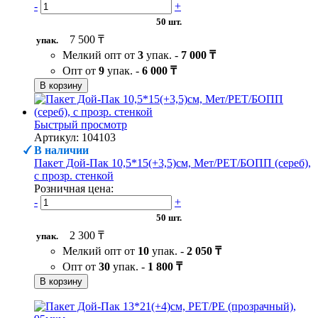
-
+
50 шт.
7 500 ₸
упак.
Мелкий опт от
3
упак. -
7 000 ₸
Опт от
9
упак. -
6 000 ₸
В корзину
Быстрый просмотр
Артикул: 104103
В наличии
Пакет Дой-Пак 10,5*15(+3,5)см, Мет/PET/БОПП (сереб),
с прозр. стенкой
Розничная цена:
-
+
50 шт.
2 300 ₸
упак.
Мелкий опт от
10
упак. -
2 050 ₸
Опт от
30
упак. -
1 800 ₸
В корзину