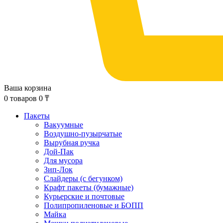
Ваша корзина
0
товаров
0
₸
Пакеты
Вакуумные
Воздушно-пузырчатые
Вырубная ручка
Дой-Пак
Для мусора
Зип-Лок
Слайдеры (с бегунком)
Крафт пакеты (бумажные)
Курьерские и почтовые
Полипропиленовые и БОПП
Майка