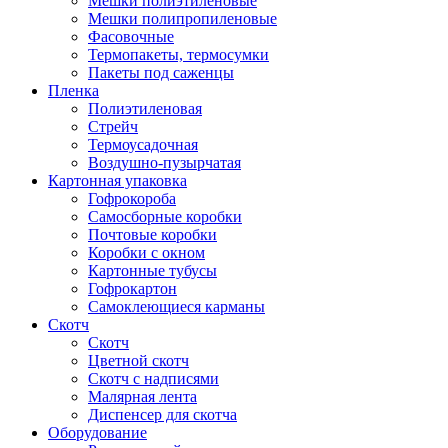
Мешки полиэтиленовые
Мешки полипропиленовые
Фасовочные
Термопакеты, термосумки
Пакеты под саженцы
Пленка
Полиэтиленовая
Стрейч
Термоусадочная
Воздушно-пузырчатая
Картонная упаковка
Гофрокороба
Самосборные коробки
Почтовые коробки
Коробки с окном
Картонные тубусы
Гофрокартон
Самоклеющиеся карманы
Скотч
Скотч
Цветной скотч
Скотч с надписями
Малярная лента
Диспенсер для скотча
Оборудование