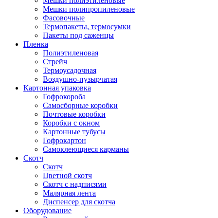
Мешки полиэтиленовые
Мешки полипропиленовые
Фасовочные
Термопакеты, термосумки
Пакеты под саженцы
Пленка
Полиэтиленовая
Стрейч
Термоусадочная
Воздушно-пузырчатая
Картонная упаковка
Гофрокороба
Самосборные коробки
Почтовые коробки
Коробки с окном
Картонные тубусы
Гофрокартон
Самоклеющиеся карманы
Скотч
Скотч
Цветной скотч
Скотч с надписями
Малярная лента
Диспенсер для скотча
Оборудование