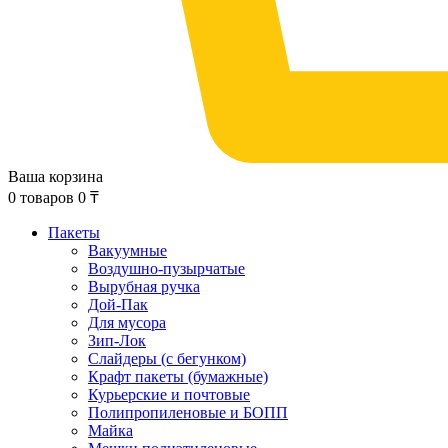
Ваша корзина
0
товаров
0
₸
Пакеты
Вакуумные
Воздушно-пузырчатые
Вырубная ручка
Дой-Пак
Для мусора
Зип-Лок
Слайдеры (с бегунком)
Крафт пакеты (бумажные)
Курьерские и почтовые
Полипропиленовые и БОПП
Майка