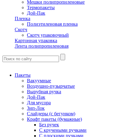
Мешки полипропиленовые
Термопакеты
Дой-Пак
Пленка
Полиэтиленовая пленка
Скотч
Скотч упаковочный
Картонная упаковка
Лента полипропиленовая
Пакеты
Вакуумные
Воздушно-пузырчатые
Вырубная ручка
Дой-Пак
Для мусора
Зип-Лок
Слайдеры (с бегунком)
Крафт пакеты (бумажные)
Без ручек
С кручеными ручками
С плоскими ручками