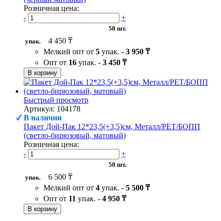
Розничная цена:
-
+
50 шт.
4 450 ₸
упак.
Мелкий опт от
5
упак. -
3 950 ₸
Опт от
16
упак. -
3 450 ₸
В корзину
Быстрый просмотр
Артикул: 104178
В наличии
Пакет Дой-Пак 12*23,5(+3,5)см, Металл/PET/БОПП
(светло-бирюзовый, матовый)
Розничная цена:
-
+
50 шт.
6 500 ₸
упак.
Мелкий опт от
4
упак. -
5 500 ₸
Опт от
11
упак. -
4 950 ₸
В корзину