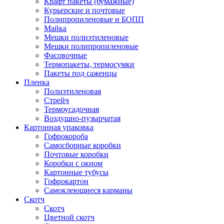
Крафт пакеты (бумажные)
Курьерские и почтовые
Полипропиленовые и БОПП
Майка
Мешки полиэтиленовые
Мешки полипропиленовые
Фасовочные
Термопакеты, термосумки
Пакеты под саженцы
Пленка
Полиэтиленовая
Стрейч
Термоусадочная
Воздушно-пузырчатая
Картонная упаковка
Гофрокороба
Самосборные коробки
Почтовые коробки
Коробки с окном
Картонные тубусы
Гофрокартон
Самоклеющиеся карманы
Скотч
Скотч
Цветной скотч