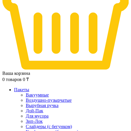
Ваша корзина
0
товаров
0
₸
Пакеты
Вакуумные
Воздушно-пузырчатые
Вырубная ручка
Дой-Пак
Для мусора
Зип-Лок
Слайдеры (с бегунком)