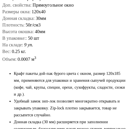
Доп. свойства:
Прямоугольное окно
Размеры окна:
120х40
Донная складка:
30мм
Плотность:
50г/см3
Высота окошка:
40мм
В упаковке::
50 шт
На складе:
9 уп.
Вес:
0.25 кг.
3
Объем:
0.0007 м
Крафт пакеты дой-пак бурого цвета с окном, размер 120x185
мм, применяются для упаковки и хранения сыпучей продукции
(кофе, чай, крупы, специи, орехи, сухофрукты, сладости, снэки
и др.).
Удобный замок зип-лок позволяет многократно открывать и
закрывать упаковку. Zip-lock плотно закрывается, товар не
рассыпется случайно.
Донная складка (30 мм) расширяется при заполнении
содержимым, благодаря чему пакет можно ставить вертикально.