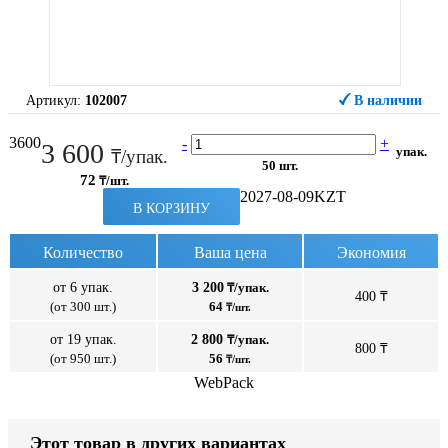
Артикул:
102007
В наличии
3600
-
+
3 600
упак.
₸/упак.
50 шт.
72
₸/шт.
2027-08-09
KZT
В КОРЗИНУ
Количество
Ваша цена
Экономия
от 6 упак.
3 200
₸/упак.
400 ₸
(от 300 шт.)
64
₸/шт.
от 19 упак.
2 800
₸/упак.
800 ₸
(от 950 шт.)
56
₸/шт.
WebPack
Этот товар в других вариантах