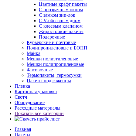
Цветные крафт пакеты
С прозрачным окном
С замком зип-лок
С V-образным дном
С клеевым клапаном
Жиростойкие пакеты
Подарочные
Курьерские и почтовые
Полипропиленовые и БОПП
Майка
Мешки полиэтиленовые
Мешки полипропиленовые
Фасовочные
Термопакеты, термосумки
Пакеты под саженцы
Пленка
Картонная упаковка
Скотч
Оборудование
Расходные материалы
Показать все категории
Главная
Пакеты