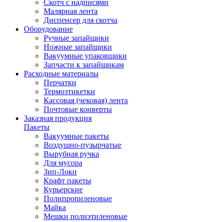
Скотч с надписями
Малярная лента
Диспенсер для скотча
Оборудование
Ручные запайщики
Ножные запайщики
Вакуумные упаковщики
Запчасти к запайщикам
Расходные материалы
Перчатки
Термоэтикетки
Кассовая (чековая) лента
Почтовые конверты
Заказная продукция
Пакеты
Вакуумные пакеты
Воздушно-пузырчатые
Вырубная ручка
Для мусора
Зип-Локи
Крафт пакеты
Курьерские
Полипропиленовые
Майка
Мешки полиэтиленовые