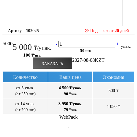
Артикул:
102025
Под заказ от
20
дней
5000
-
+
5 000
упак.
₸/упак.
50 шт.
100
₸/шт.
2027-08-08
KZT
ЗАКАЗАТЬ
Количество
Ваша цена
Экономия
от 5 упак.
4 500
₸/упак.
500 ₸
(от 250 шт.)
90
₸/шт.
от 14 упак.
3 950
₸/упак.
1 050 ₸
(от 700 шт.)
79
₸/шт.
WebPack