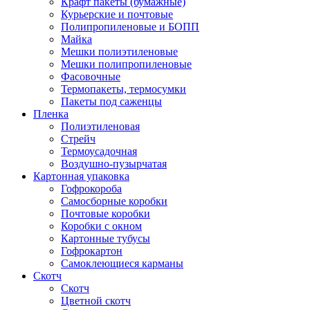
Крафт пакеты (бумажные)
Курьерские и почтовые
Полипропиленовые и БОПП
Майка
Мешки полиэтиленовые
Мешки полипропиленовые
Фасовочные
Термопакеты, термосумки
Пакеты под саженцы
Пленка
Полиэтиленовая
Стрейч
Термоусадочная
Воздушно-пузырчатая
Картонная упаковка
Гофрокороба
Самосборные коробки
Почтовые коробки
Коробки с окном
Картонные тубусы
Гофрокартон
Самоклеющиеся карманы
Скотч
Скотч
Цветной скотч