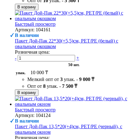
Опт от
10
упак. -
5 500 ₸
В корзину
Быстрый просмотр
Артикул: 104161
В наличии
Пакет Дой-Пак 22*30(+5,5)см, PET/PE (белый) с
овальным окошком
Розничная цена:
-
+
50 шт.
10 000 ₸
упак.
Мелкий опт от
3
упак. -
9 000 ₸
Опт от
8
упак. -
7 500 ₸
В корзину
Быстрый просмотр
Артикул: 104124
В наличии
Пакет Дой-Пак 13,5*20(+4)см, PET/PE (черный), с
овальным окном
Розничная цена: