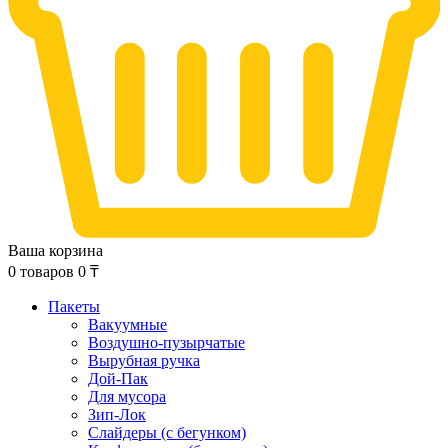
Ваша корзина
0
товаров
0
₸
Пакеты
Вакуумные
Воздушно-пузырчатые
Вырубная ручка
Дой-Пак
Для мусора
Зип-Лок
Слайдеры (с бегунком)