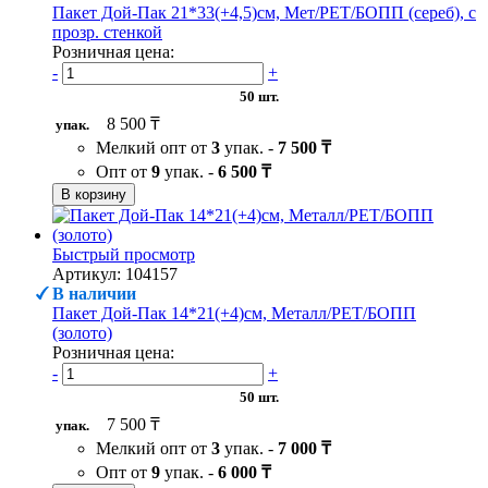
Пакет Дой-Пак 21*33(+4,5)см, Мет/PET/БОПП (сереб), с
прозр. стенкой
Розничная цена:
-
+
50 шт.
8 500 ₸
упак.
Мелкий опт от
3
упак. -
7 500 ₸
Опт от
9
упак. -
6 500 ₸
В корзину
Быстрый просмотр
Артикул: 104157
В наличии
Пакет Дой-Пак 14*21(+4)см, Металл/PET/БОПП
(золото)
Розничная цена:
-
+
50 шт.
7 500 ₸
упак.
Мелкий опт от
3
упак. -
7 000 ₸
Опт от
9
упак. -
6 000 ₸