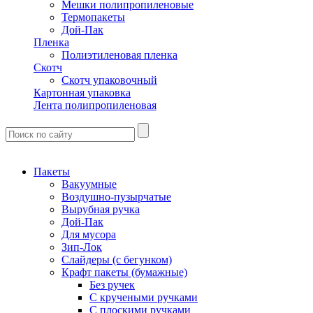
Мешки полипропиленовые
Термопакеты
Дой-Пак
Пленка
Полиэтиленовая пленка
Скотч
Скотч упаковочный
Картонная упаковка
Лента полипропиленовая
Пакеты
Вакуумные
Воздушно-пузырчатые
Вырубная ручка
Дой-Пак
Для мусора
Зип-Лок
Слайдеры (с бегунком)
Крафт пакеты (бумажные)
Без ручек
С кручеными ручками
С плоскими ручками