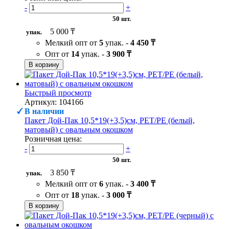
-
+
50 шт.
5 000 ₸
упак.
Мелкий опт от
5
упак. -
4 450 ₸
Опт от
14
упак. -
3 900 ₸
В корзину
Быстрый просмотр
Артикул: 104166
В наличии
Пакет Дой-Пак 10,5*19(+3,5)см, PET/PE (белый,
матовый) с овальным окошком
Розничная цена:
-
+
50 шт.
3 850 ₸
упак.
Мелкий опт от
6
упак. -
3 400 ₸
Опт от
18
упак. -
3 000 ₸
В корзину