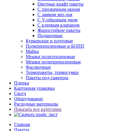
Цветные крафт пакеты
С прозрачным окном
С замком зип-лок
С V-образным дном
С клеевым клапаном
Жиростойкие пакеты
Подарочные
Курьерские и почтовые
Полипропиленовые и БОПП
Майка
Мешки полиэтиленовые
Мешки полипропиленовые
Фасовочные
Термопакеты, термосумки
Пакеты под саженцы
Пленка
Картонная упаковка
Скотч
Оборудование
Расходные материалы
Показать все категории
Главная
Пакеты