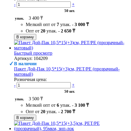
-
+
50 шт.
3 400 ₸
упак.
Мелкий опт от
7
упак. -
3 000 ₸
Опт от
20
упак. -
2 650 ₸
В корзину
Быстрый просмотр
Артикул: 104209
В наличии
Пакет Дой-Пак 10,5*15(+3)см, PET/PE (прозрачный-
матовый)
Розничная цена:
-
+
50 шт.
3 500 ₸
упак.
Мелкий опт от
6
упак. -
3 100 ₸
Опт от
20
упак. -
2 700 ₸
В корзину