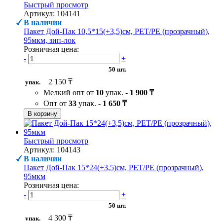
Быстрый просмотр
Артикул: 104141
В наличии
Пакет Дой-Пак 10,5*15(+3,5)см, PET/PE (прозрачный),
95мкм, зип-лок
Розничная цена:
-
+
50 шт.
2 150 ₸
упак.
Мелкий опт от
10
упак. -
1 900 ₸
Опт от
33
упак. -
1 650 ₸
В корзину
Быстрый просмотр
Артикул: 104143
В наличии
Пакет Дой-Пак 15*24(+3,5)см, PET/PE (прозрачный),
95мкм
Розничная цена:
-
+
50 шт.
4 300 ₸
упак.