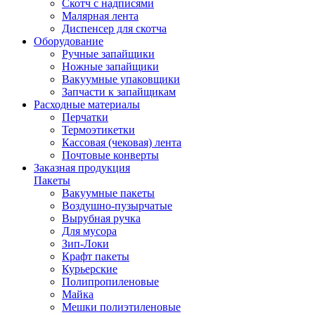
Скотч с надписями
Малярная лента
Диспенсер для скотча
Оборудование
Ручные запайщики
Ножные запайщики
Вакуумные упаковщики
Запчасти к запайщикам
Расходные материалы
Перчатки
Термоэтикетки
Кассовая (чековая) лента
Почтовые конверты
Заказная продукция
Пакеты
Вакуумные пакеты
Воздушно-пузырчатые
Вырубная ручка
Для мусора
Зип-Локи
Крафт пакеты
Курьерские
Полипропиленовые
Майка
Мешки полиэтиленовые