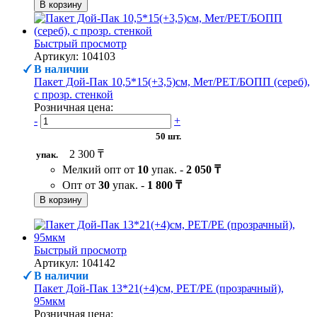
В корзину
Быстрый просмотр
Артикул: 104103
В наличии
Пакет Дой-Пак 10,5*15(+3,5)см, Мет/PET/БОПП (сереб),
с прозр. стенкой
Розничная цена:
-
+
50 шт.
2 300 ₸
упак.
Мелкий опт от
10
упак. -
2 050 ₸
Опт от
30
упак. -
1 800 ₸
В корзину
Быстрый просмотр
Артикул: 104142
В наличии
Пакет Дой-Пак 13*21(+4)см, PET/PE (прозрачный),
95мкм
Розничная цена: