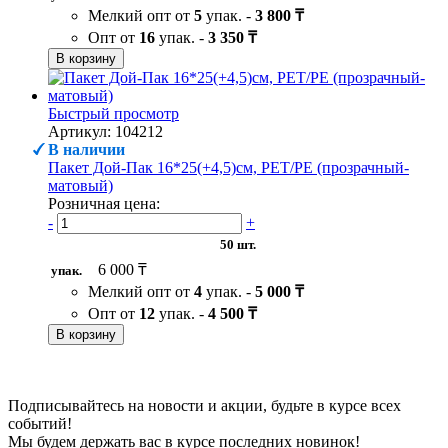
Мелкий опт от
5
упак. -
3 800 ₸
Опт от
16
упак. -
3 350 ₸
В корзину
Быстрый просмотр
Артикул: 104212
В наличии
Пакет Дой-Пак 16*25(+4,5)см, PET/PE (прозрачный-
матовый)
Розничная цена:
-
+
50 шт.
6 000 ₸
упак.
Мелкий опт от
4
упак. -
5 000 ₸
Опт от
12
упак. -
4 500 ₸
В корзину
Подписывайтесь на новости и акции, будьте в курсе всех
событий!
Мы будем держать вас в курсе последних новинок!