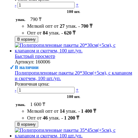
-
+
100 шт.
790 ₸
упак.
Мелкий опт от
27
упак. -
700 ₸
Опт от
84
упак. -
620 ₸
В корзину
Быстрый просмотр
Артикул: 160006
В наличии
Полипропиленовые пакеты 20*30см(+5см), с клапаном
и скотчем, 100 шт./уп.
Розничная цена:
-
+
100 шт.
1 600 ₸
упак.
Мелкий опт от
14
упак. -
1 400 ₸
Опт от
46
упак. -
1 200 ₸
В корзину