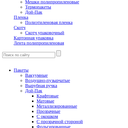
Мешки полипропиленовые
Термопакеты
Дой-Пак
Пленка
Полиэтиленовая пленка
Скотч
Скотч упаковочный
Картонная упаковка
Лента полипропиленовая
Пакеты
Вакуумные
Воздушно-пузырчатые
Вырубная ручка
Дой-Пак
Крафтовые
Матовые
Металлизированные
Прозрачные
С окошком
С прозрачной стороной
Фольгированные