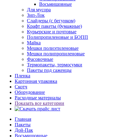
Восьмишовные
Для мусора
Зип-Лок
Слайдеры (с бегунком)
Крафт пакеты (бумажные)
Курьерские и почтовые
Полипропиленовые и БОПП
Майка
Мешки полиэтиленовые
Мешки полипропиленовые
Фасовочные
Термопакеты, термосумки
Пакеты под саженцы
Пленка
Картонная упаковка
Скотч
Оборудование
Расходные материалы
Показать все категории
Главная
Пакеты
Дой-Пак
Восьмишовные