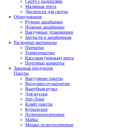
Скотч с надписями
Малярная лента
Диспенсер для скотча
Оборудование
Ручные запайщики
Ножные запайщики
Вакуумные упаковщики
Запчасти к запайщикам
Расходные материалы
Перчатки
Термоэтикетки
Кассовая (чековая) лента
Почтовые конверты
Заказная продукция
Пакеты
Вакуумные пакеты
Воздушно-пузырчатые
Вырубная ручка
Для мусора
Зип-Локи
Крафт пакеты
Курьерские
Полипропиленовые
Майка
Мешки полиэтиленовые