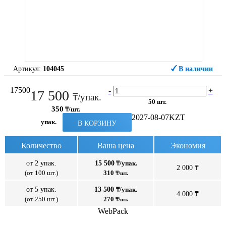
Артикул:
104045
В наличии
17500
-
+
17 500
₸/упак.
50 шт.
350
₸/шт.
2027-08-07
KZT
упак.
В КОРЗИНУ
Количество
Ваша цена
Экономия
от 2 упак.
15 500
₸/упак.
2 000 ₸
(от 100 шт.)
310
₸/шт.
от 5 упак.
13 500
₸/упак.
4 000 ₸
(от 250 шт.)
270
₸/шт.
WebPack