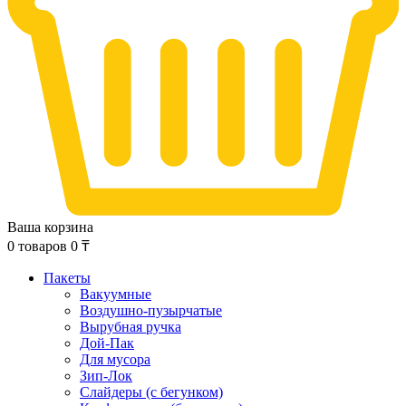
Ваша корзина
0
товаров
0
₸
Пакеты
Вакуумные
Воздушно-пузырчатые
Вырубная ручка
Дой-Пак
Для мусора
Зип-Лок
Слайдеры (с бегунком)