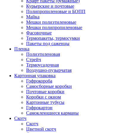
Крафт пакеты (бумажные)
Курьерские и почтовые
Полипропиленовые и БОПП
Майка
Мешки полиэтиленовые
Мешки полипропиленовые
Фасовочные
Термопакеты, термосумки
Пакеты под саженцы
Пленка
Полиэтиленовая
Стрейч
Термоусадочная
Воздушно-пузырчатая
Картонная упаковка
Гофрокороба
Самосборные коробки
Почтовые коробки
Коробки с окном
Картонные тубусы
Гофрокартон
Самоклеющиеся карманы
Скотч
Скотч
Цветной скотч