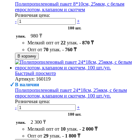
Полипропиленовый пакет 8*10см, 25мкм, с белым
еврослотом, клапаном и скотчем
Розничная цена:
-
+
100 шт.
980 ₸
упак.
Мелкий опт от
22
упак. -
870 ₸
Опт от
70
упак. -
760 ₸
В корзину
Быстрый просмотр
Артикул: 160119
В наличии
Полипропиленовый пакет 24*18см, 25мкм, с белым
еврослотом, клапаном и скотчем, 100 шт./уп.
Розничная цена:
-
+
100 шт.
2 300 ₸
упак.
Мелкий опт от
10
упак. -
2 000 ₸
Опт от
29
упак. -
1 800 ₸