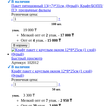
В наличии
Пакет пятишовный 13(+7)*31см, (бурый), Крафт/БОПП/
ПЭ, прозрачные фальцы
Розничная цена:
-
+
100 шт.
19 000 ₸
упак.
Мелкий опт от
2
упак. -
17 000 ₸
Опт от
4
упак. -
15 000 ₸
В корзину
Быстрый просмотр
Артикул: 102012
В наличии
Крафт пакет с круглым окном 12*8*25см (1 слой)
(бурый)
Розничная цена:
-
+
50 шт.
3 300 ₸
упак.
Мелкий опт от
7
упак. -
2 950 ₸
Опт от
20
упак. -
2 600 ₸