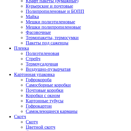
Крафт пакеты (бумажные)
Курьерские и почтовые
Полипропиленовые и БОПП
Майка
Мешки полиэтиленовые
Мешки полипропиленовые
Фасовочные
Термопакеты, термосумки
Пакеты под саженцы
Пленка
Полиэтиленовая
Стрейч
Термоусадочная
Воздушно-пузырчатая
Картонная упаковка
Гофрокороба
Самосборные коробки
Почтовые коробки
Коробки с окном
Картонные тубусы
Гофрокартон
Самоклеющиеся карманы
Скотч
Скотч
Цветной скотч