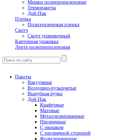
Мешки полипропиленовые
Термопакеты
Дой-Пак
Пленка
Полиэтиленовая пленка
Скотч
Скотч упаковочный
Картонная упаковка
Лента полипропиленовая
Пакеты
Вакуумные
Воздушно-пузырчатые
Вырубная ручка
Дой-Пак
Крафтовые
Матовые
Металлизированные
Прозрачные
С окошком
С прозрачной стороной
Фольгированные