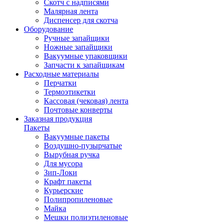
Скотч с надписями
Малярная лента
Диспенсер для скотча
Оборудование
Ручные запайщики
Ножные запайщики
Вакуумные упаковщики
Запчасти к запайщикам
Расходные материалы
Перчатки
Термоэтикетки
Кассовая (чековая) лента
Почтовые конверты
Заказная продукция
Пакеты
Вакуумные пакеты
Воздушно-пузырчатые
Вырубная ручка
Для мусора
Зип-Локи
Крафт пакеты
Курьерские
Полипропиленовые
Майка
Мешки полиэтиленовые