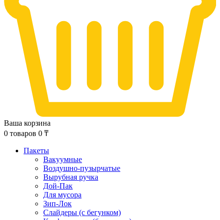
Ваша корзина
0
товаров
0
₸
Пакеты
Вакуумные
Воздушно-пузырчатые
Вырубная ручка
Дой-Пак
Для мусора
Зип-Лок
Слайдеры (с бегунком)