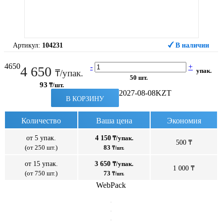
Артикул:
104231
В наличии
4650
-
+
4 650
упак.
₸/упак.
50 шт.
93
₸/шт.
2027-08-08
KZT
В КОРЗИНУ
Количество
Ваша цена
Экономия
от 5 упак.
4 150
₸/упак.
500 ₸
(от 250 шт.)
83
₸/шт.
от 15 упак.
3 650
₸/упак.
1 000 ₸
(от 750 шт.)
73
₸/шт.
WebPack