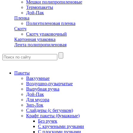
Мешки полипропиленовые
Термопакеты
Дой-Пак
Пленка
Полиэтиленовая пленка
Скотч
Скотч упаковочный
Картонная упаковка
Лента полипропиленовая
Пакеты
Вакуумные
Воздушно-пузырчатые
Вырубная ручка
Дой-Пак
Для мусора
Зип-Лок
Слайдеры (с бегунком)
Крафт пакеты (бумажные)
Без ручек
С кручеными ручками
С плоскими ручками