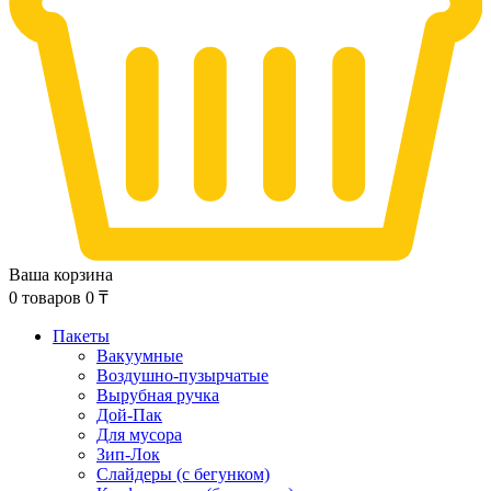
Ваша корзина
0
товаров
0
₸
Пакеты
Вакуумные
Воздушно-пузырчатые
Вырубная ручка
Дой-Пак
Для мусора
Зип-Лок
Слайдеры (с бегунком)