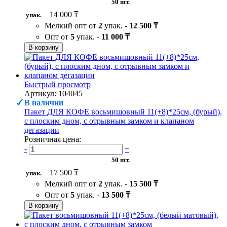
50 шт.
14 000 ₸
упак.
Мелкий опт от
2
упак. -
12 500 ₸
Опт от
5
упак. -
11 000 ₸
В корзину
Быстрый просмотр
Артикул: 104045
В наличии
Пакет ДЛЯ КОФЕ восьмишовный 11(+8)*25см, (бурый),
с плоским дном, с отрывным замком и клапаном
дегазации
Розничная цена:
-
+
50 шт.
17 500 ₸
упак.
Мелкий опт от
2
упак. -
15 500 ₸
Опт от
5
упак. -
13 500 ₸
В корзину