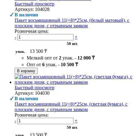
Быстрый просмотр
Артикул: 104028
В наличии
Пакет восьмишовный 11(+8)*25см, (белый матовый), с
плоским дном, с отрывным замком
Розничная цена:
-
+
50 шт.
13 500 ₸
упак.
Мелкий опт от
2
упак. -
12 000 ₸
Опт от
6
упак. -
10 500 ₸
В корзину
Быстрый просмотр
Артикул: 104030
В наличии
Пакет восьмишовный 11(+8)*25см, (светлая бумага), с
плоским дном, с отрывным замком
Розничная цена:
-
+
50 шт.
13 500 ₸
упак.