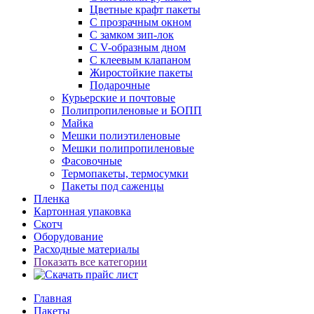
Цветные крафт пакеты
С прозрачным окном
С замком зип-лок
С V-образным дном
С клеевым клапаном
Жиростойкие пакеты
Подарочные
Курьерские и почтовые
Полипропиленовые и БОПП
Майка
Мешки полиэтиленовые
Мешки полипропиленовые
Фасовочные
Термопакеты, термосумки
Пакеты под саженцы
Пленка
Картонная упаковка
Скотч
Оборудование
Расходные материалы
Показать все категории
Главная
Пакеты