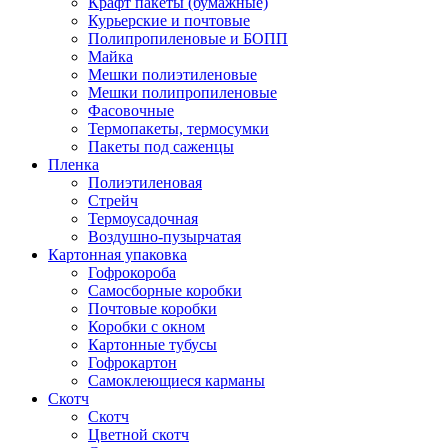
Крафт пакеты (бумажные)
Курьерские и почтовые
Полипропиленовые и БОПП
Майка
Мешки полиэтиленовые
Мешки полипропиленовые
Фасовочные
Термопакеты, термосумки
Пакеты под саженцы
Пленка
Полиэтиленовая
Стрейч
Термоусадочная
Воздушно-пузырчатая
Картонная упаковка
Гофрокороба
Самосборные коробки
Почтовые коробки
Коробки с окном
Картонные тубусы
Гофрокартон
Самоклеющиеся карманы
Скотч
Скотч
Цветной скотч