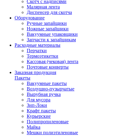
Скотч с надписями
Малярная лента
Диспенсер для скотча
Оборудование
Ручные запайщики
Ножные запайщики
Вакуумные упаковщики
Запчасти к запайщикам
Расходные материалы
Перчатки
Термоэтикетки
Кассовая (чековая) лента
Почтовые конверты
Заказная продукция
Пакеты
Вакуумные пакеты
Воздушно-пузырчатые
Вырубная ручка
Для мусора
Зип-Локи
Крафт пакеты
Курьерские
Полипропиленовые
Майка
Мешки полиэтиленовые