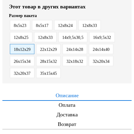
Этот товар в других вариантах
Размер пакета
8x5x23
8х5х17
12x8x24
12x8x33
12х8х25
12х8х33
14x9,5x30,5
16x9,5x32
18х12х29
22х12х29
24х14х28
24х14х40
26х15х34
28x15x32
32x18x32
32х20х34
32х20х37
35x15x45
Описание
Оплата
Доставка
Возврат