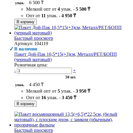
6 500 ₸
упак.
Мелкий опт от
4
упак. -
5 500 ₸
Опт от
11
упак. -
4 950 ₸
В корзину
Быстрый просмотр
Артикул: 104119
В наличии
Пакет Дой-Пак 10,5*15(+3)см, Металл/PET/БОПП
(черный матовый)
Розничная цена:
-
+
50 шт.
4 450 ₸
упак.
Мелкий опт от
5
упак. -
3 950 ₸
Опт от
16
упак. -
3 450 ₸
В корзину
Быстрый просмотр