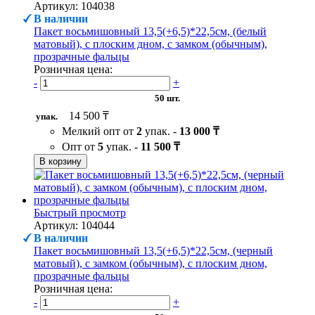
Артикул: 104038
В наличии
Пакет восьмишовный 13,5(+6,5)*22,5см, (белый
матовый), с плоским дном, с замком (обычным),
прозрачные фальцы
Розничная цена:
-
+
50 шт.
14 500 ₸
упак.
Мелкий опт от
2
упак. -
13 000 ₸
Опт от
5
упак. -
11 500 ₸
В корзину
Быстрый просмотр
Артикул: 104044
В наличии
Пакет восьмишовный 13,5(+6,5)*22,5см, (черный
матовый), с замком (обычным), с плоским дном,
прозрачные фальцы
Розничная цена:
-
+