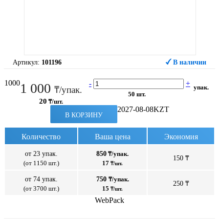
Артикул:
101196
В наличии
1000
-
+
1 000
упак.
₸/упак.
50 шт.
20
₸/шт.
2027-08-08
KZT
В КОРЗИНУ
Количество
Ваша цена
Экономия
от 23 упак.
850
₸/упак.
150 ₸
(от 1150 шт.)
17
₸/шт.
от 74 упак.
750
₸/упак.
250 ₸
(от 3700 шт.)
15
₸/шт.
WebPack