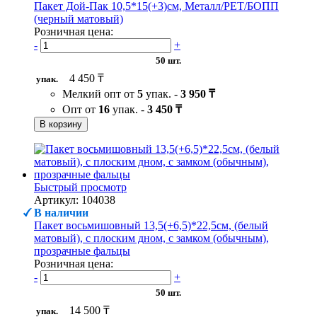
Пакет Дой-Пак 10,5*15(+3)см, Металл/PET/БОПП
(черный матовый)
Розничная цена:
-
+
50 шт.
4 450 ₸
упак.
Мелкий опт от
5
упак. -
3 950 ₸
Опт от
16
упак. -
3 450 ₸
В корзину
Быстрый просмотр
Артикул: 104038
В наличии
Пакет восьмишовный 13,5(+6,5)*22,5см, (белый
матовый), с плоским дном, с замком (обычным),
прозрачные фальцы
Розничная цена:
-
+
50 шт.
14 500 ₸
упак.