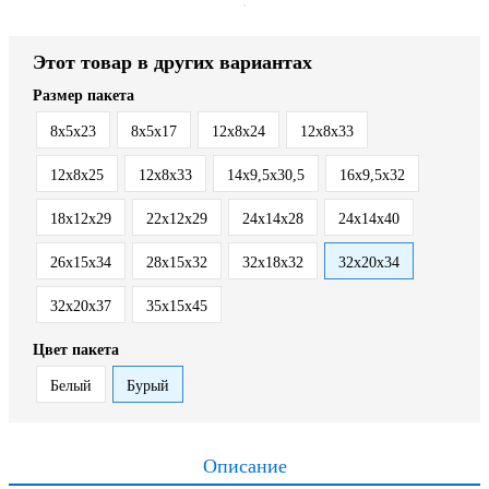
Этот товар в других вариантах
Размер пакета
8x5x23
8х5х17
12x8x24
12x8x33
12х8х25
12х8х33
14x9,5x30,5
16x9,5x32
18х12х29
22х12х29
24х14х28
24х14х40
26х15х34
28x15x32
32x18x32
32х20х34
32х20х37
35x15x45
Цвет пакета
Белый
Бурый
Описание