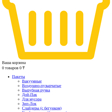
Ваша корзина
0
товаров
0
₸
Пакеты
Вакуумные
Воздушно-пузырчатые
Вырубная ручка
Дой-Пак
Для мусора
Зип-Лок
Слайдеры (с бегунком)