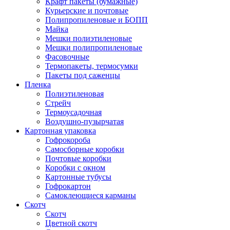
Крафт пакеты (бумажные)
Курьерские и почтовые
Полипропиленовые и БОПП
Майка
Мешки полиэтиленовые
Мешки полипропиленовые
Фасовочные
Термопакеты, термосумки
Пакеты под саженцы
Пленка
Полиэтиленовая
Стрейч
Термоусадочная
Воздушно-пузырчатая
Картонная упаковка
Гофрокороба
Самосборные коробки
Почтовые коробки
Коробки с окном
Картонные тубусы
Гофрокартон
Самоклеющиеся карманы
Скотч
Скотч
Цветной скотч