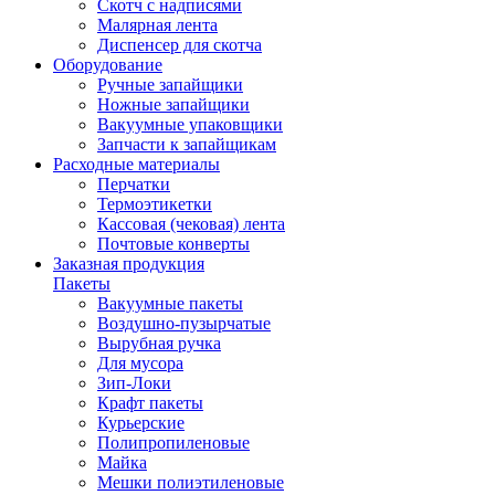
Скотч с надписями
Малярная лента
Диспенсер для скотча
Оборудование
Ручные запайщики
Ножные запайщики
Вакуумные упаковщики
Запчасти к запайщикам
Расходные материалы
Перчатки
Термоэтикетки
Кассовая (чековая) лента
Почтовые конверты
Заказная продукция
Пакеты
Вакуумные пакеты
Воздушно-пузырчатые
Вырубная ручка
Для мусора
Зип-Локи
Крафт пакеты
Курьерские
Полипропиленовые
Майка
Мешки полиэтиленовые