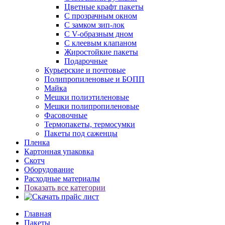
Цветные крафт пакеты
С прозрачным окном
С замком зип-лок
С V-образным дном
С клеевым клапаном
Жиростойкие пакеты
Подарочные
Курьерские и почтовые
Полипропиленовые и БОПП
Майка
Мешки полиэтиленовые
Мешки полипропиленовые
Фасовочные
Термопакеты, термосумки
Пакеты под саженцы
Пленка
Картонная упаковка
Скотч
Оборудование
Расходные материалы
Показать все категории
Главная
Пакеты