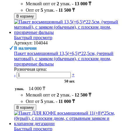
Мелкий опт от
2
упак. -
13 000 ₸
Опт от
5
упак. -
11 500 ₸
В корзину
Быстрый просмотр
Артикул: 104044
В наличии
Пакет восьмишовный 13,5(+6,5)*22,5см, (черный
матовый), с замком (обычным), с плоским дном,
прозрачные фальцы
Розничная цена:
-
+
50 шт.
14 000 ₸
упак.
Мелкий опт от
2
упак. -
12 500 ₸
Опт от
5
упак. -
11 000 ₸
В корзину
Быстрый просмотр