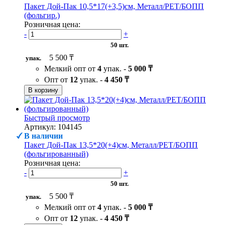
Пакет Дой-Пак 10,5*17(+3,5)см, Металл/PET/БОПП
(фольгир.)
Розничная цена:
-
+
50 шт.
5 500 ₸
упак.
Мелкий опт от
4
упак. -
5 000 ₸
Опт от
12
упак. -
4 450 ₸
В корзину
Быстрый просмотр
Артикул: 104145
В наличии
Пакет Дой-Пак 13,5*20(+4)см, Металл/PET/БОПП
(фольгированный)
Розничная цена:
-
+
50 шт.
5 500 ₸
упак.
Мелкий опт от
4
упак. -
5 000 ₸
Опт от
12
упак. -
4 450 ₸