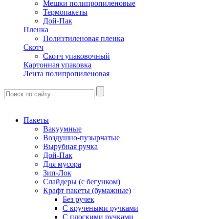
Мешки полипропиленовые
Термопакеты
Дой-Пак
Пленка
Полиэтиленовая пленка
Скотч
Скотч упаковочный
Картонная упаковка
Лента полипропиленовая
Пакеты
Вакуумные
Воздушно-пузырчатые
Вырубная ручка
Дой-Пак
Для мусора
Зип-Лок
Слайдеры (с бегунком)
Крафт пакеты (бумажные)
Без ручек
С кручеными ручками
С плоскими ручками