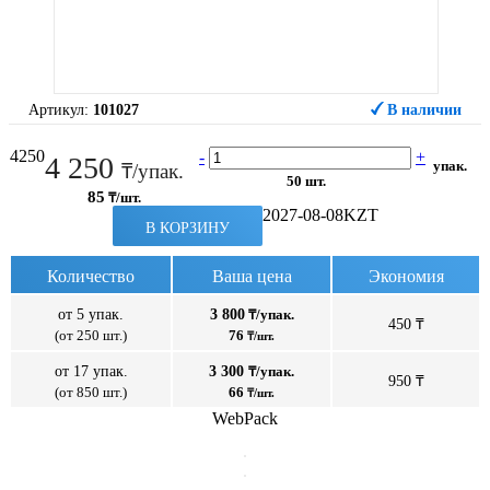
Артикул:
101027
В наличии
4250
-
+
4 250
упак.
₸/упак.
50 шт.
85
₸/шт.
2027-08-08
KZT
В КОРЗИНУ
Количество
Ваша цена
Экономия
от 5 упак.
3 800
₸/упак.
450 ₸
(от 250 шт.)
76
₸/шт.
от 17 упак.
3 300
₸/упак.
950 ₸
(от 850 шт.)
66
₸/шт.
WebPack