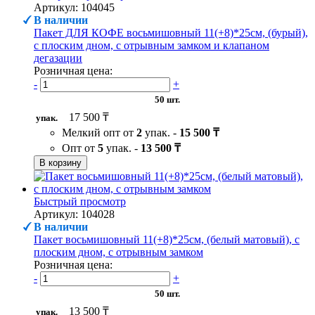
Артикул: 104045
В наличии
Пакет ДЛЯ КОФЕ восьмишовный 11(+8)*25см, (бурый),
с плоским дном, с отрывным замком и клапаном
дегазации
Розничная цена:
-
+
50 шт.
17 500 ₸
упак.
Мелкий опт от
2
упак. -
15 500 ₸
Опт от
5
упак. -
13 500 ₸
В корзину
Быстрый просмотр
Артикул: 104028
В наличии
Пакет восьмишовный 11(+8)*25см, (белый матовый), с
плоским дном, с отрывным замком
Розничная цена:
-
+
50 шт.
13 500 ₸
упак.