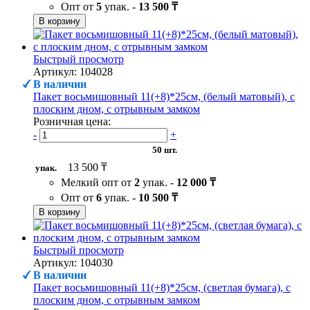
Опт от
5
упак. -
13 500 ₸
В корзину
Быстрый просмотр
Артикул: 104028
В наличии
Пакет восьмишовный 11(+8)*25см, (белый матовый), с
плоским дном, с отрывным замком
Розничная цена:
-
+
50 шт.
13 500 ₸
упак.
Мелкий опт от
2
упак. -
12 000 ₸
Опт от
6
упак. -
10 500 ₸
В корзину
Быстрый просмотр
Артикул: 104030
В наличии
Пакет восьмишовный 11(+8)*25см, (светлая бумага), с
плоским дном, с отрывным замком