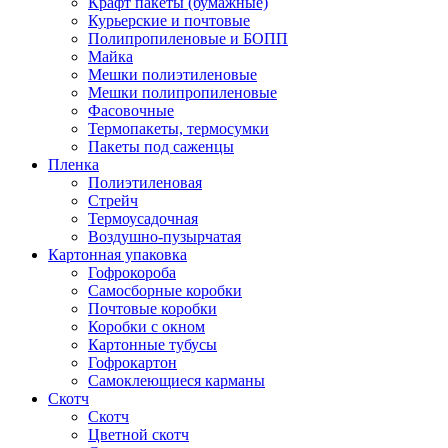
Крафт пакеты (бумажные)
Курьерские и почтовые
Полипропиленовые и БОПП
Майка
Мешки полиэтиленовые
Мешки полипропиленовые
Фасовочные
Термопакеты, термосумки
Пакеты под саженцы
Пленка
Полиэтиленовая
Стрейч
Термоусадочная
Воздушно-пузырчатая
Картонная упаковка
Гофрокороба
Самосборные коробки
Почтовые коробки
Коробки с окном
Картонные тубусы
Гофрокартон
Самоклеющиеся карманы
Скотч
Скотч
Цветной скотч