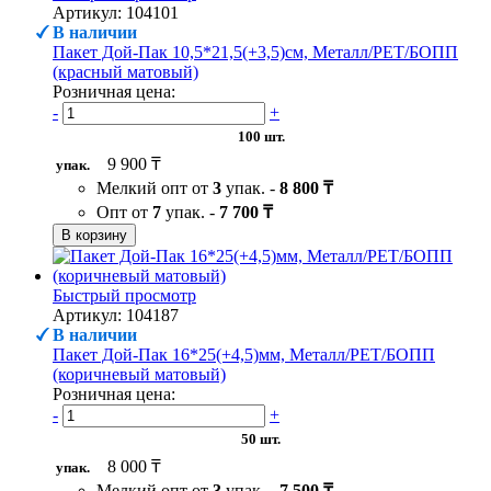
Артикул: 104101
В наличии
Пакет Дой-Пак 10,5*21,5(+3,5)см, Металл/PET/БОПП
(красный матовый)
Розничная цена:
-
+
100 шт.
9 900 ₸
упак.
Мелкий опт от
3
упак. -
8 800 ₸
Опт от
7
упак. -
7 700 ₸
В корзину
Быстрый просмотр
Артикул: 104187
В наличии
Пакет Дой-Пак 16*25(+4,5)мм, Металл/PET/БОПП
(коричневый матовый)
Розничная цена:
-
+
50 шт.
8 000 ₸
упак.
Мелкий опт от
3
упак. -
7 500 ₸