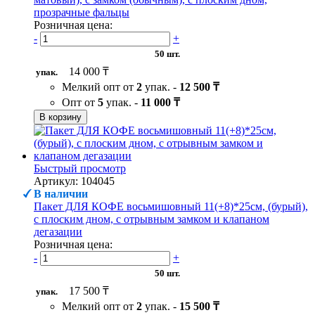
прозрачные фальцы
Розничная цена:
-
+
50 шт.
14 000 ₸
упак.
Мелкий опт от
2
упак. -
12 500 ₸
Опт от
5
упак. -
11 000 ₸
В корзину
Быстрый просмотр
Артикул: 104045
В наличии
Пакет ДЛЯ КОФЕ восьмишовный 11(+8)*25см, (бурый),
с плоским дном, с отрывным замком и клапаном
дегазации
Розничная цена:
-
+
50 шт.
17 500 ₸
упак.
Мелкий опт от
2
упак. -
15 500 ₸