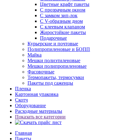
Цветные крафт пакеты
С прозрачным окном
С замком зип-лок
С V-образным дном
С клеевым клапаном
Жиростойкие пакеты
Подарочные
Курьерские и почтовые
Полипропиленовые и БОПП
Майка
Мешки полиэтиленовые
Мешки полипропиленовые
Фасовочные
Термопакеты, термосумки
Пакеты под саженцы
Пленка
Картонная упаковка
Скотч
Оборудование
Расходные материалы
Показать все категории
Главная
Пакеты