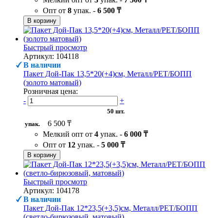
Опт от
8
упак. -
6 500 ₸
В корзину
Быстрый просмотр
Артикул: 104118
В наличии
Пакет Дой-Пак 13,5*20(+4)см, Металл/PET/БОПП
(золото матовый)
Розничная цена:
-
+
50 шт.
6 500 ₸
упак.
Мелкий опт от
4
упак. -
6 000 ₸
Опт от
12
упак. -
5 000 ₸
В корзину
Быстрый просмотр
Артикул: 104178
В наличии
Пакет Дой-Пак 12*23,5(+3,5)см, Металл/PET/БОПП
(светло-бирюзовый, матовый)