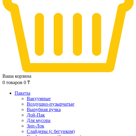
Ваша корзина
0
товаров
0
₸
Пакеты
Вакуумные
Воздушно-пузырчатые
Вырубная ручка
Дой-Пак
Для мусора
Зип-Лок
Слайдеры (с бегунком)