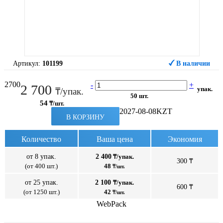
Артикул:
101199
В наличии
2700
-
+
2 700
упак.
₸/упак.
50 шт.
54
₸/шт.
2027-08-08
KZT
В КОРЗИНУ
Количество
Ваша цена
Экономия
от 8 упак.
2 400
₸/упак.
300 ₸
(от 400 шт.)
48
₸/шт.
от 25 упак.
2 100
₸/упак.
600 ₸
(от 1250 шт.)
42
₸/шт.
WebPack