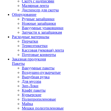
Скотч с надписями
Малярная лента
Диспенсер для скотча
Оборудование
Ручные запайщики
Ножные запайщики
Вакуумные упаковщики
Запчасти к запайщикам
Расходные материалы
Перчатки
Термоэтикетки
Кассовая (чековая) лента
Почтовые конверты
Заказная продукция
Пакеты
Вакуумные пакеты
Воздушно-пузырчатые
Вырубная ручка
Для мусора
Зип-Локи
Крафт пакеты
Курьерские
Полипропиленовые
Майка
Мешки полиэтиленовые