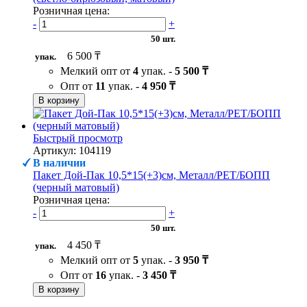
Розничная цена:
-
+
50 шт.
6 500 ₸
упак.
Мелкий опт от
4
упак. -
5 500 ₸
Опт от
11
упак. -
4 950 ₸
В корзину
Быстрый просмотр
Артикул: 104119
В наличии
Пакет Дой-Пак 10,5*15(+3)см, Металл/PET/БОПП
(черный матовый)
Розничная цена:
-
+
50 шт.
4 450 ₸
упак.
Мелкий опт от
5
упак. -
3 950 ₸
Опт от
16
упак. -
3 450 ₸
В корзину