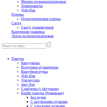
Мешки полипропиленовые
Термопакеты
Дой-Пак
Пленка
Полиэтиленовая пленка
Скотч
Скотч упаковочный
Картонная упаковка
Лента полипропиленовая
Пакеты
Вакуумные
Воздушно-пузырчатые
Вырубная ручка
Дой-Пак
Для мусора
Зип-Лок
Слайдеры (с бегунком)
Крафт пакеты (бумажные)
Без ручек
С кручеными ручками
С плоскими ручками