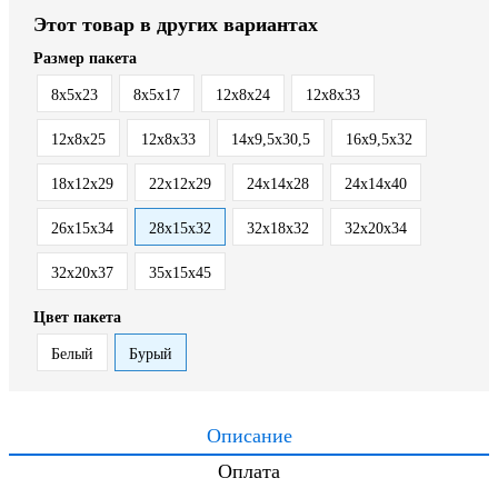
Этот товар в других вариантах
Размер пакета
8x5x23
8х5х17
12x8x24
12x8x33
12х8х25
12х8х33
14x9,5x30,5
16x9,5x32
18х12х29
22х12х29
24х14х28
24х14х40
26х15х34
28x15x32
32x18x32
32х20х34
32х20х37
35x15x45
Цвет пакета
Белый
Бурый
Описание
Оплата