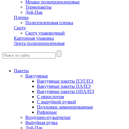
Мешки полипропиленовые
Термопакеты
Дой-Пак
Пленка
Полиэтиленовая пленка
Скотч
Скотч упаковочный
Картонная упаковка
Лента полипропиленовая
Пакеты
Вакуумные
Вакуумные пакеты ПЭТ/ПЭ
Вакуумные пакеты ПА/ПЭ
Вакуумные пакеты ОПА/ПЭ
С еврослотом
С вырубной ручкой
Подложки ламинированные
Рифленые
Воздушно-пузырчатые
Вырубная ручка
Дой-Пак