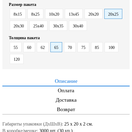
Размер пакета
8x15
8х25
10x20
13x45
20x20
20x25
20x30
25x40
30x35
30x40
Толщина пакета
55
60
62
65
70
75
85
100
120
Описание
Оплата
Доставка
Возврат
Габариты упаковки (ДxШxВ):
25
x
20
x
2 см.
В коробке/мешке:
3000 шт. (30 уп.)