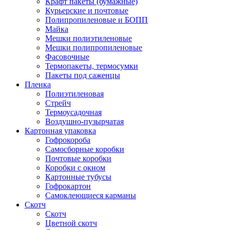
Крафт пакеты (бумажные)
Курьерские и почтовые
Полипропиленовые и БОПП
Майка
Мешки полиэтиленовые
Мешки полипропиленовые
Фасовочные
Термопакеты, термосумки
Пакеты под саженцы
Пленка
Полиэтиленовая
Стрейч
Термоусадочная
Воздушно-пузырчатая
Картонная упаковка
Гофрокороба
Самосборные коробки
Почтовые коробки
Коробки с окном
Картонные тубусы
Гофрокартон
Самоклеющиеся карманы
Скотч
Скотч
Цветной скотч