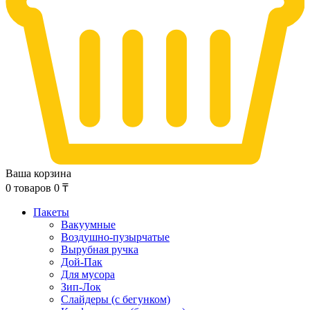
Ваша корзина
0
товаров
0
₸
Пакеты
Вакуумные
Воздушно-пузырчатые
Вырубная ручка
Дой-Пак
Для мусора
Зип-Лок
Слайдеры (с бегунком)