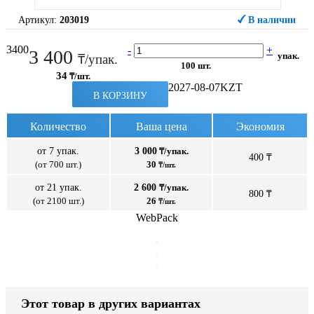
Артикул:
203019
В наличии
3400
-
+
3 400
упак.
₸/упак.
100 шт.
34
₸/шт.
2027-08-07
KZT
В КОРЗИНУ
Количество
Ваша цена
Экономия
от 7 упак.
3 000
₸/упак.
400 ₸
(от 700 шт.)
30
₸/шт.
от 21 упак.
2 600
₸/упак.
800 ₸
(от 2100 шт.)
26
₸/шт.
WebPack
Этот товар в других вариантах