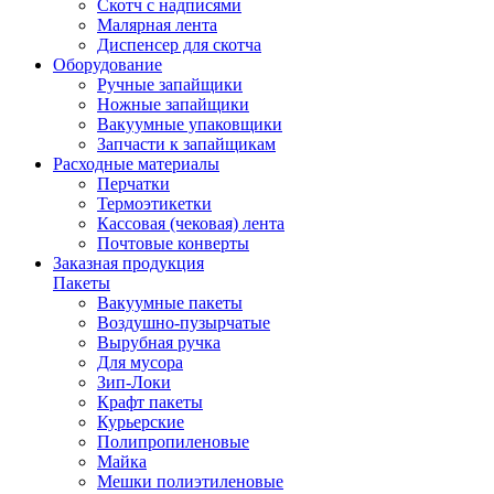
Скотч с надписями
Малярная лента
Диспенсер для скотча
Оборудование
Ручные запайщики
Ножные запайщики
Вакуумные упаковщики
Запчасти к запайщикам
Расходные материалы
Перчатки
Термоэтикетки
Кассовая (чековая) лента
Почтовые конверты
Заказная продукция
Пакеты
Вакуумные пакеты
Воздушно-пузырчатые
Вырубная ручка
Для мусора
Зип-Локи
Крафт пакеты
Курьерские
Полипропиленовые
Майка
Мешки полиэтиленовые