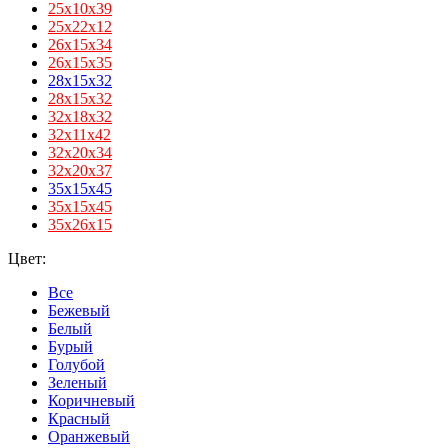
25х10х39
25х22х12
26х15х34
26х15х35
28x15x32
28х15х32
32x18x32
32х11х42
32х20х34
32х20х37
35x15x45
35х15х45
35х26х15
Цвет:
Все
Бежевый
Белый
Бурый
Голубой
Зеленый
Коричневый
Красный
Оранжевый