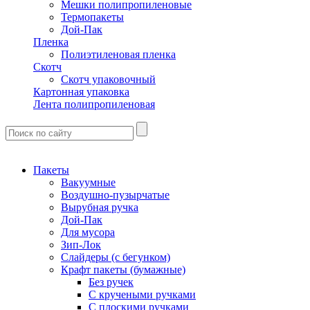
Мешки полипропиленовые
Термопакеты
Дой-Пак
Пленка
Полиэтиленовая пленка
Скотч
Скотч упаковочный
Картонная упаковка
Лента полипропиленовая
Пакеты
Вакуумные
Воздушно-пузырчатые
Вырубная ручка
Дой-Пак
Для мусора
Зип-Лок
Слайдеры (с бегунком)
Крафт пакеты (бумажные)
Без ручек
С кручеными ручками
С плоскими ручками