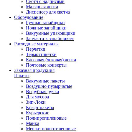
Скотч с надписями
Малярная лента
Диспенсер для скотча
Оборудование
Ручные запайщики
Ножные запайщики
Вакуумные упаковщики
Запчасти к запайщикам
Расходные материалы
Перчатки
Термоэтикетки
Кассовая (чековая) лента
Почтовые конверты
Заказная продукция
Пакеты
Вакуумные пакеты
Воздушно-пузырчатые
Вырубная ручка
Для мусора
Зип-Локи
Крафт пакеты
Курьерские
Полипропиленовые
Майка
Мешки полиэтиленовые