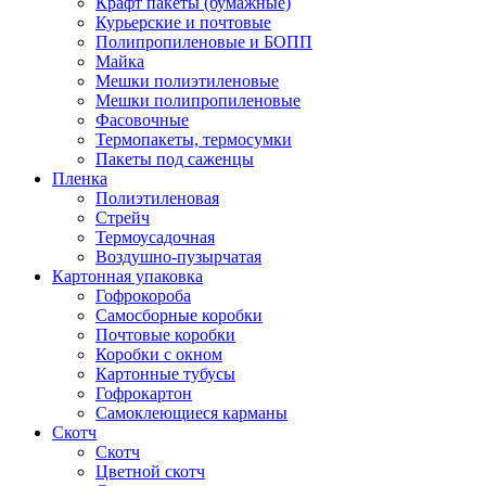
Крафт пакеты (бумажные)
Курьерские и почтовые
Полипропиленовые и БОПП
Майка
Мешки полиэтиленовые
Мешки полипропиленовые
Фасовочные
Термопакеты, термосумки
Пакеты под саженцы
Пленка
Полиэтиленовая
Стрейч
Термоусадочная
Воздушно-пузырчатая
Картонная упаковка
Гофрокороба
Самосборные коробки
Почтовые коробки
Коробки с окном
Картонные тубусы
Гофрокартон
Самоклеющиеся карманы
Скотч
Скотч
Цветной скотч