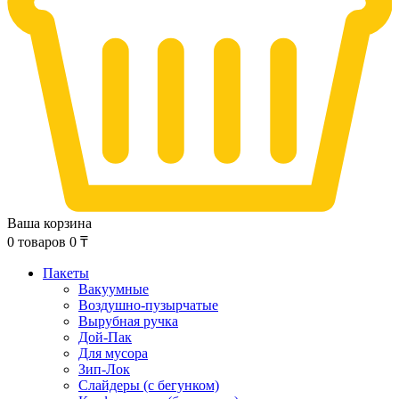
Ваша корзина
0
товаров
0
₸
Пакеты
Вакуумные
Воздушно-пузырчатые
Вырубная ручка
Дой-Пак
Для мусора
Зип-Лок
Слайдеры (с бегунком)