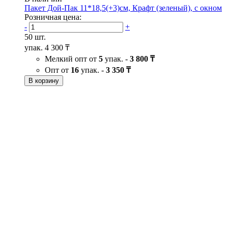
Пакет Дой-Пак 11*18,5(+3)см, Крафт (зеленый), с окном
Розничная цена:
-
+
50 шт.
упак.
4 300 ₸
Мелкий опт от
5
упак. -
3 800 ₸
Опт от
16
упак. -
3 350 ₸
В корзину