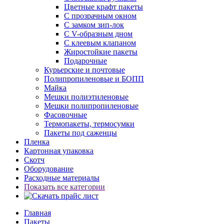
Цветные крафт пакеты
С прозрачным окном
С замком зип-лок
С V-образным дном
С клеевым клапаном
Жиростойкие пакеты
Подарочные
Курьерские и почтовые
Полипропиленовые и БОПП
Майка
Мешки полиэтиленовые
Мешки полипропиленовые
Фасовочные
Термопакеты, термосумки
Пакеты под саженцы
Пленка
Картонная упаковка
Скотч
Оборудование
Расходные материалы
Показать все категории
Главная
Пакеты