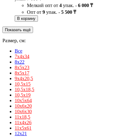
Мелкий опт от
4
упак. -
6 000 ₸
Опт от
9
упак. -
5 500 ₸
В корзину
Показать ещё
Размер, см:
Все
7х4х34
8x22
8x5x23
8х5х17
9х4х20,5
10,5х15
10,5х18,5
10,5х19
10х5х64
10х6х20
10х6х30
11х18,5
11х4х26
11х5х61
12x21