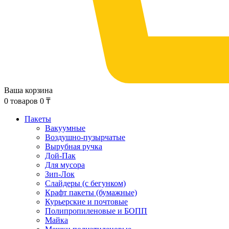
Ваша корзина
0
товаров
0
₸
Пакеты
Вакуумные
Воздушно-пузырчатые
Вырубная ручка
Дой-Пак
Для мусора
Зип-Лок
Слайдеры (с бегунком)
Крафт пакеты (бумажные)
Курьерские и почтовые
Полипропиленовые и БОПП
Майка