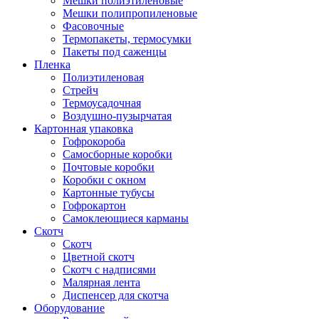
Мешки полиэтиленовые
Мешки полипропиленовые
Фасовочные
Термопакеты, термосумки
Пакеты под саженцы
Пленка
Полиэтиленовая
Стрейч
Термоусадочная
Воздушно-пузырчатая
Картонная упаковка
Гофрокороба
Самосборные коробки
Почтовые коробки
Коробки с окном
Картонные тубусы
Гофрокартон
Самоклеющиеся карманы
Скотч
Скотч
Цветной скотч
Скотч с надписями
Малярная лента
Диспенсер для скотча
Оборудование