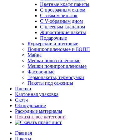
Цветные крафт пакеты
С прозрачным окном
С замком зип-лок
С V-образным дном
С клеевым клапаном
Жиростойкие пакеты
Подарочные
Курьерские и почтовые
Полипропиленовые и БОПП
Майка
Мешки полиэтиленовые
Мешки полипропиленовые
Фасовочные
Термопакеты, термосумки
Пакеты под саженцы
Пленка
Картонная упаковка
Скотч
Оборудование
Расходные материалы
Показать все категории
Главная
Пакеты