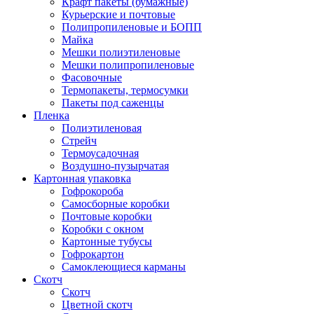
Крафт пакеты (бумажные)
Курьерские и почтовые
Полипропиленовые и БОПП
Майка
Мешки полиэтиленовые
Мешки полипропиленовые
Фасовочные
Термопакеты, термосумки
Пакеты под саженцы
Пленка
Полиэтиленовая
Стрейч
Термоусадочная
Воздушно-пузырчатая
Картонная упаковка
Гофрокороба
Самосборные коробки
Почтовые коробки
Коробки с окном
Картонные тубусы
Гофрокартон
Самоклеющиеся карманы
Скотч
Скотч
Цветной скотч