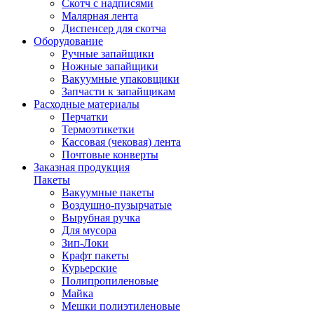
Скотч с надписями
Малярная лента
Диспенсер для скотча
Оборудование
Ручные запайщики
Ножные запайщики
Вакуумные упаковщики
Запчасти к запайщикам
Расходные материалы
Перчатки
Термоэтикетки
Кассовая (чековая) лента
Почтовые конверты
Заказная продукция
Пакеты
Вакуумные пакеты
Воздушно-пузырчатые
Вырубная ручка
Для мусора
Зип-Локи
Крафт пакеты
Курьерские
Полипропиленовые
Майка
Мешки полиэтиленовые