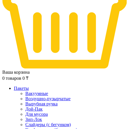
Ваша корзина
0
товаров
0
₸
Пакеты
Вакуумные
Воздушно-пузырчатые
Вырубная ручка
Дой-Пак
Для мусора
Зип-Лок
Слайдеры (с бегунком)