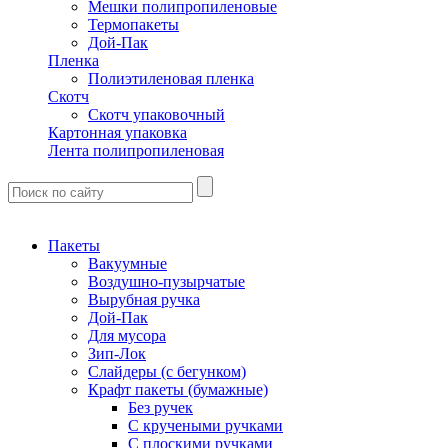
Мешки полипропиленовые
Термопакеты
Дой-Пак
Пленка
Полиэтиленовая пленка
Скотч
Скотч упаковочный
Картонная упаковка
Лента полипропиленовая
Пакеты
Вакуумные
Воздушно-пузырчатые
Вырубная ручка
Дой-Пак
Для мусора
Зип-Лок
Слайдеры (с бегунком)
Крафт пакеты (бумажные)
Без ручек
С кручеными ручками
С плоскими ручками