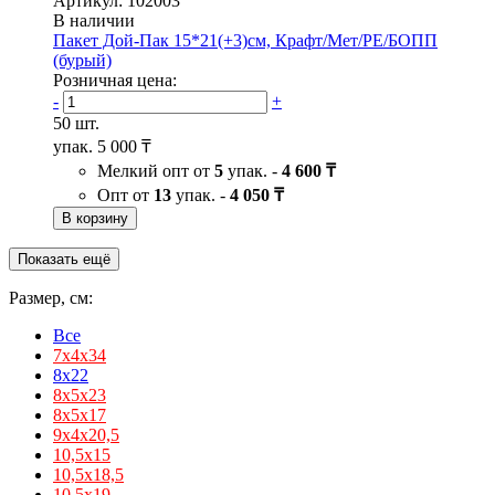
Артикул: 102003
В наличии
Пакет Дой-Пак 15*21(+3)см, Крафт/Мет/PE/БОПП
(бурый)
Розничная цена:
-
+
50 шт.
упак.
5 000 ₸
Мелкий опт от
5
упак. -
4 600 ₸
Опт от
13
упак. -
4 050 ₸
В корзину
Показать ещё
Размер, см:
Все
7х4х34
8x22
8x5x23
8х5х17
9х4х20,5
10,5х15
10,5х18,5
10,5х19