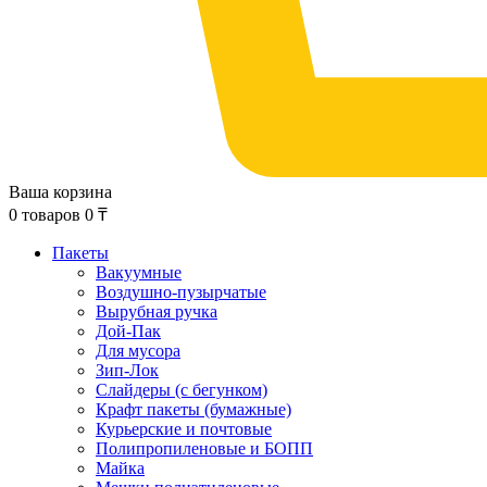
Ваша корзина
0
товаров
0
₸
Пакеты
Вакуумные
Воздушно-пузырчатые
Вырубная ручка
Дой-Пак
Для мусора
Зип-Лок
Слайдеры (с бегунком)
Крафт пакеты (бумажные)
Курьерские и почтовые
Полипропиленовые и БОПП
Майка