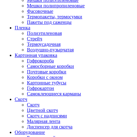
Мешки полиэтиленовые
Мешки полипропиленовые
Фасовочные
Термопакеты, термосумки
Пакеты под саженцы
Пленка
Полиэтиленовая
Стрейч
Термоусадочная
Воздушно-пузырчатая
Картонная упаковка
Гофрокороба
Самосборные коробки
Почтовые коробки
Коробки с окном
Картонные тубусы
Гофрокартон
Самоклеющиеся карманы
Скотч
Скотч
Цветной скотч
Скотч с надписями
Малярная лента
Диспенсер для скотча
Оборудование