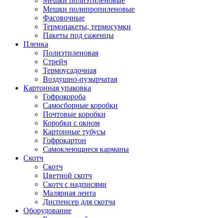
Мешки полиэтиленовые
Мешки полипропиленовые
Фасовочные
Термопакеты, термосумки
Пакеты под саженцы
Пленка
Полиэтиленовая
Стрейч
Термоусадочная
Воздушно-пузырчатая
Картонная упаковка
Гофрокороба
Самосборные коробки
Почтовые коробки
Коробки с окном
Картонные тубусы
Гофрокартон
Самоклеющиеся карманы
Скотч
Скотч
Цветной скотч
Скотч с надписями
Малярная лента
Диспенсер для скотча
Оборудование