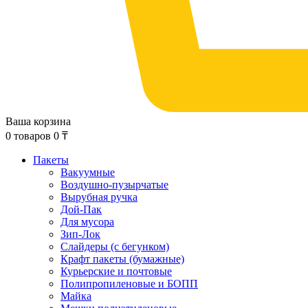
Ваша корзина
0
товаров
0
₸
Пакеты
Вакуумные
Воздушно-пузырчатые
Вырубная ручка
Дой-Пак
Для мусора
Зип-Лок
Слайдеры (с бегунком)
Крафт пакеты (бумажные)
Курьерские и почтовые
Полипропиленовые и БОПП
Майка