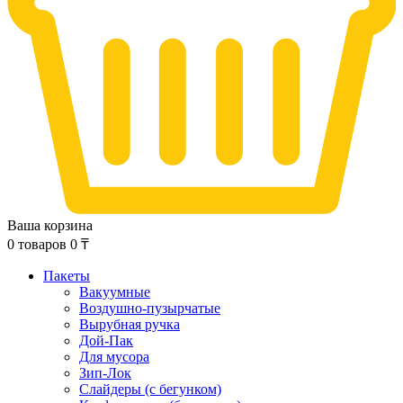
Ваша корзина
0
товаров
0
₸
Пакеты
Вакуумные
Воздушно-пузырчатые
Вырубная ручка
Дой-Пак
Для мусора
Зип-Лок
Слайдеры (с бегунком)