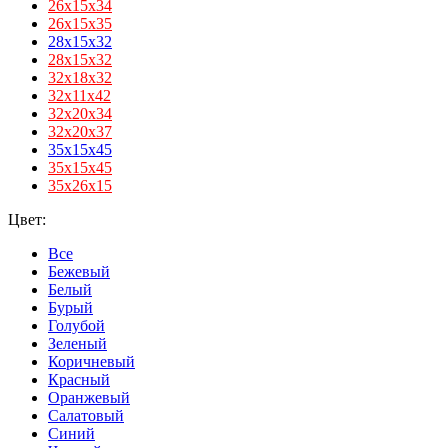
26х15х34
26х15х35
28x15x32
28х15х32
32x18x32
32х11х42
32х20х34
32х20х37
35x15x45
35х15х45
35х26х15
Цвет:
Все
Бежевый
Белый
Бурый
Голубой
Зеленый
Коричневый
Красный
Оранжевый
Салатовый
Синий