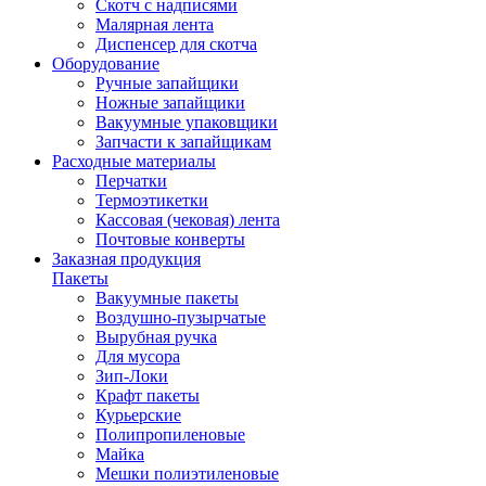
Скотч с надписями
Малярная лента
Диспенсер для скотча
Оборудование
Ручные запайщики
Ножные запайщики
Вакуумные упаковщики
Запчасти к запайщикам
Расходные материалы
Перчатки
Термоэтикетки
Кассовая (чековая) лента
Почтовые конверты
Заказная продукция
Пакеты
Вакуумные пакеты
Воздушно-пузырчатые
Вырубная ручка
Для мусора
Зип-Локи
Крафт пакеты
Курьерские
Полипропиленовые
Майка
Мешки полиэтиленовые