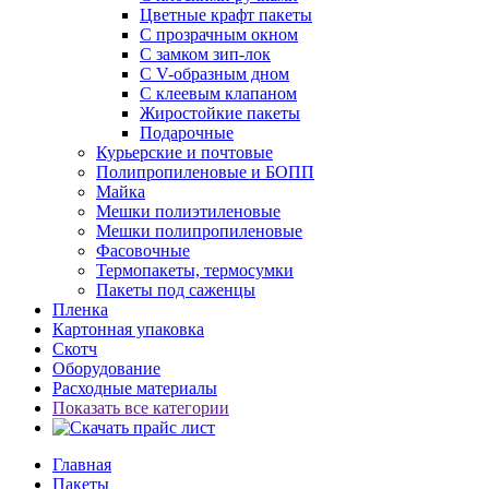
Цветные крафт пакеты
С прозрачным окном
С замком зип-лок
С V-образным дном
С клеевым клапаном
Жиростойкие пакеты
Подарочные
Курьерские и почтовые
Полипропиленовые и БОПП
Майка
Мешки полиэтиленовые
Мешки полипропиленовые
Фасовочные
Термопакеты, термосумки
Пакеты под саженцы
Пленка
Картонная упаковка
Скотч
Оборудование
Расходные материалы
Показать все категории
Главная
Пакеты