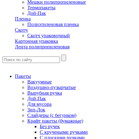
Мешки полипропиленовые
Термопакеты
Дой-Пак
Пленка
Полиэтиленовая пленка
Скотч
Скотч упаковочный
Картонная упаковка
Лента полипропиленовая
Пакеты
Вакуумные
Воздушно-пузырчатые
Вырубная ручка
Дой-Пак
Для мусора
Зип-Лок
Слайдеры (с бегунком)
Крафт пакеты (бумажные)
Без ручек
С кручеными ручками
С плоскими ручками