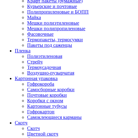
Крафт пакеты (бумажные)
Курьерские и почтовые
Полипропиленовые и БОПП
Майка
Мешки полиэтиленовые
Мешки полипропиленовые
Фасовочные
Термопакеты, термосумки
Пакеты под саженцы
Пленка
Полиэтиленовая
Стрейч
Термоусадочная
Воздушно-пузырчатая
Картонная упаковка
Гофрокороба
Самосборные коробки
Почтовые коробки
Коробки с окном
Картонные тубусы
Гофрокартон
Самоклеющиеся карманы
Скотч
Скотч
Цветной скотч