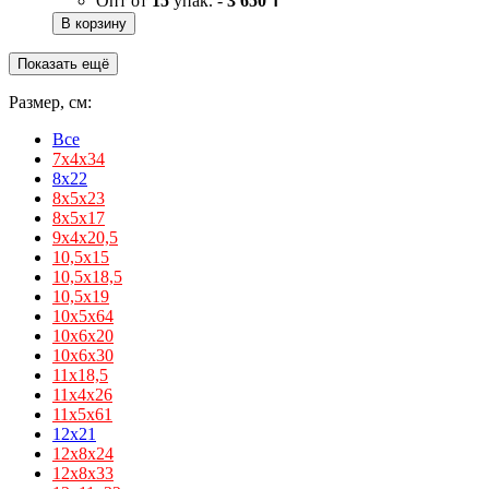
Опт от
15
упак. -
3 650 ₸
В корзину
Показать ещё
Размер, см:
Все
7х4х34
8x22
8x5x23
8х5х17
9х4х20,5
10,5х15
10,5х18,5
10,5х19
10х5х64
10х6х20
10х6х30
11х18,5
11х4х26
11х5х61
12x21
12x8x24
12x8x33