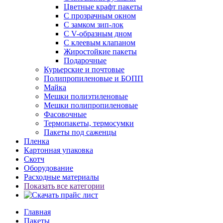
Цветные крафт пакеты
С прозрачным окном
С замком зип-лок
С V-образным дном
С клеевым клапаном
Жиростойкие пакеты
Подарочные
Курьерские и почтовые
Полипропиленовые и БОПП
Майка
Мешки полиэтиленовые
Мешки полипропиленовые
Фасовочные
Термопакеты, термосумки
Пакеты под саженцы
Пленка
Картонная упаковка
Скотч
Оборудование
Расходные материалы
Показать все категории
Главная
Пакеты