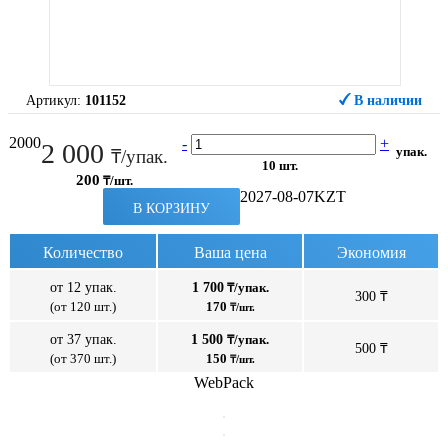
Артикул:
101152
В наличии
2000
-
+
2 000
упак.
₸/упак.
10 шт.
200
₸/шт.
2027-08-07
KZT
В КОРЗИНУ
Количество
Ваша цена
Экономия
от 12 упак.
1 700
₸/упак.
300 ₸
(от 120 шт.)
170
₸/шт.
от 37 упак.
1 500
₸/упак.
500 ₸
(от 370 шт.)
150
₸/шт.
WebPack