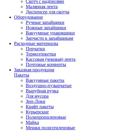
Скотч с надписями
Малярная лента
Диспенсер для скотча
Оборудование
Ручные запайщики
Ножные запайщики
Вакуумные упаковщики
Запчасти к запайщикам
Расходные материалы
Перчатки
Термоэтикетки
Кассовая (чековая) лента
Почтовые конверты
Заказная продукция
Пакеты
Вакуумные пакеты
Воздушно-пузырчатые
Вырубная ручка
Для мусора
Зип-Локи
Крафт пакеты
Курьерские
Полипропиленовые
Майка
Мешки полиэтиленовые