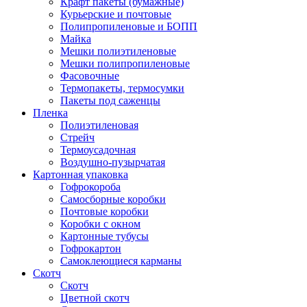
Крафт пакеты (бумажные)
Курьерские и почтовые
Полипропиленовые и БОПП
Майка
Мешки полиэтиленовые
Мешки полипропиленовые
Фасовочные
Термопакеты, термосумки
Пакеты под саженцы
Пленка
Полиэтиленовая
Стрейч
Термоусадочная
Воздушно-пузырчатая
Картонная упаковка
Гофрокороба
Самосборные коробки
Почтовые коробки
Коробки с окном
Картонные тубусы
Гофрокартон
Самоклеющиеся карманы
Скотч
Скотч
Цветной скотч