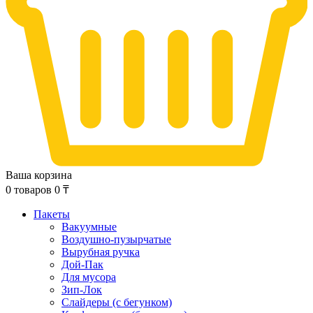
Ваша корзина
0
товаров
0
₸
Пакеты
Вакуумные
Воздушно-пузырчатые
Вырубная ручка
Дой-Пак
Для мусора
Зип-Лок
Слайдеры (с бегунком)