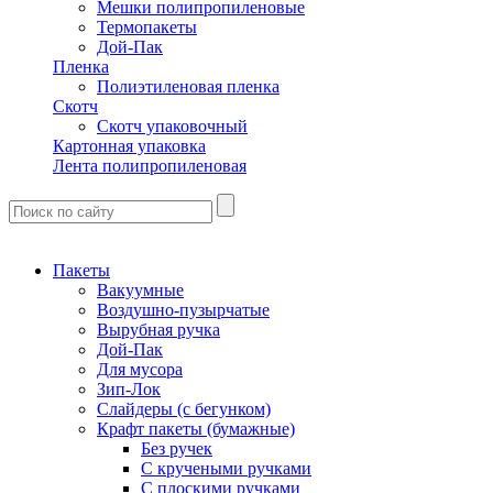
Мешки полипропиленовые
Термопакеты
Дой-Пак
Пленка
Полиэтиленовая пленка
Скотч
Скотч упаковочный
Картонная упаковка
Лента полипропиленовая
Пакеты
Вакуумные
Воздушно-пузырчатые
Вырубная ручка
Дой-Пак
Для мусора
Зип-Лок
Слайдеры (с бегунком)
Крафт пакеты (бумажные)
Без ручек
С кручеными ручками
С плоскими ручками