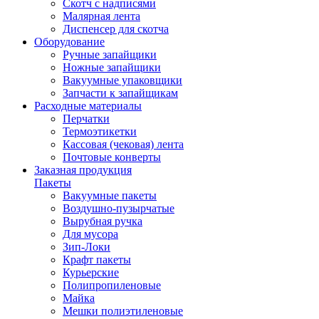
Скотч с надписями
Малярная лента
Диспенсер для скотча
Оборудование
Ручные запайщики
Ножные запайщики
Вакуумные упаковщики
Запчасти к запайщикам
Расходные материалы
Перчатки
Термоэтикетки
Кассовая (чековая) лента
Почтовые конверты
Заказная продукция
Пакеты
Вакуумные пакеты
Воздушно-пузырчатые
Вырубная ручка
Для мусора
Зип-Локи
Крафт пакеты
Курьерские
Полипропиленовые
Майка
Мешки полиэтиленовые