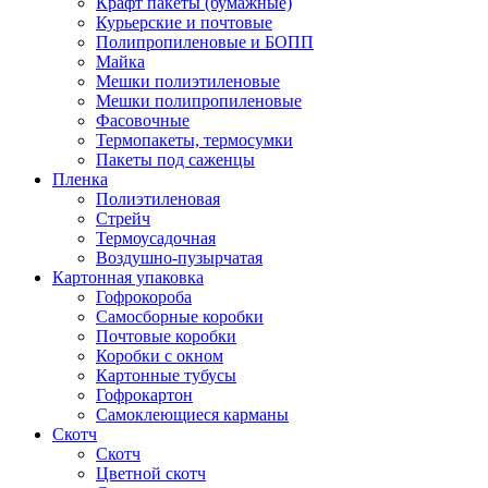
Крафт пакеты (бумажные)
Курьерские и почтовые
Полипропиленовые и БОПП
Майка
Мешки полиэтиленовые
Мешки полипропиленовые
Фасовочные
Термопакеты, термосумки
Пакеты под саженцы
Пленка
Полиэтиленовая
Стрейч
Термоусадочная
Воздушно-пузырчатая
Картонная упаковка
Гофрокороба
Самосборные коробки
Почтовые коробки
Коробки с окном
Картонные тубусы
Гофрокартон
Самоклеющиеся карманы
Скотч
Скотч
Цветной скотч