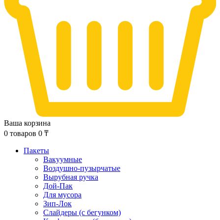
Ваша корзина
0
товаров
0
₸
Пакеты
Вакуумные
Воздушно-пузырчатые
Вырубная ручка
Дой-Пак
Для мусора
Зип-Лок
Слайдеры (с бегунком)