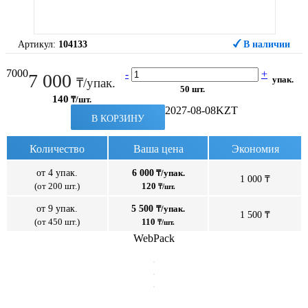
Артикул:
104133
В наличии
7000
-
+
7 000
упак.
₸/упак.
50 шт.
140
₸/шт.
2027-08-08
KZT
В КОРЗИНУ
Количество
Ваша цена
Экономия
от 4 упак.
6 000
₸/упак.
1 000 ₸
(от 200 шт.)
120
₸/шт.
от 9 упак.
5 500
₸/упак.
1 500 ₸
(от 450 шт.)
110
₸/шт.
WebPack