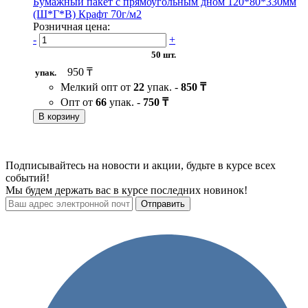
Бумажный пакет с прямоугольным дном 120*80*330мм
(Ш*Г*В) Крафт 70г/м2
Розничная цена:
-
+
50 шт.
950 ₸
упак.
Мелкий опт от
22
упак. -
850 ₸
Опт от
66
упак. -
750 ₸
В корзину
Подписывайтесь на новости и акции, будьте в курсе всех
событий!
Мы будем держать вас в курсе последних новинок!