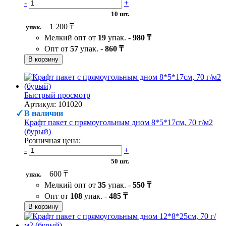
-
+
10 шт.
1 200 ₸
упак.
Мелкий опт от
19
упак. -
980 ₸
Опт от
57
упак. -
860 ₸
В корзину
Быстрый просмотр
Артикул: 101020
В наличии
Крафт пакет с прямоугольным дном 8*5*17см, 70 г/м2
(бурый)
Розничная цена:
-
+
50 шт.
600 ₸
упак.
Мелкий опт от
35
упак. -
550 ₸
Опт от
108
упак. -
485 ₸
В корзину