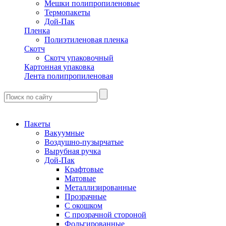
Мешки полипропиленовые
Термопакеты
Дой-Пак
Пленка
Полиэтиленовая пленка
Скотч
Скотч упаковочный
Картонная упаковка
Лента полипропиленовая
Пакеты
Вакуумные
Воздушно-пузырчатые
Вырубная ручка
Дой-Пак
Крафтовые
Матовые
Металлизированные
Прозрачные
С окошком
С прозрачной стороной
Фольгированные