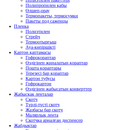
Полиэтилен пакеттері
Полипропилен қабы
Өлшеп-орау
Термопакеты, термосумки
Пакеты под саженцы
Пленка
Полиэтилен
Стрейч
Термоотырғыш
Ауа-көпіршікті
Картон қаптамасы
Гофроқораптар
Өздігінен жиналатын қораптар
Пошта қораптары
Терезесі бар қораптар
Картон тубусы
Гофрокартон
Өздігінен жабысатын конверттер
Жабысқақ ленталар
Скотч
Түрлі-түсті скотч
Жазбасы бар скотч
Малярлық лента
Скотчқа арналған диспенсер
Жабдықтар