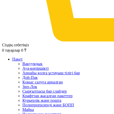
Сіздің себетіңіз
0
тауарлар
0
₸
Пакет
Вакуумдық
Ауа-көпіршікті
Арнайы қолға ұстауыш тілігі бар
Дой-Пак
Қоқыс салуға арналған
Зип-Лок
Сырғытпасы бар слайдер
Крафттан жасалған пакеттер
Курьерлік және пошта
Полипропиленді және БОПП
Майка