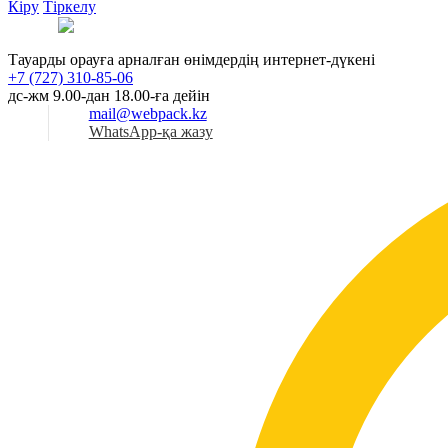
Кіру
Тіркелу
Қаз
Тауарды орауға арналған өнімдердің интернет-дүкені
+7 (727) 310-85-06
дс-жм 9.00-дан 18.00-ға дейін
mail@webpack.kz
WhatsApp-қа жазу