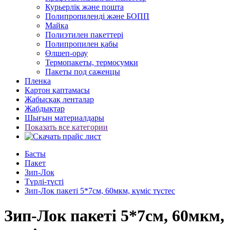
Курьерлік және пошта
Полипропиленді және БОПП
Майка
Полиэтилен пакеттері
Полипропилен қабы
Өлшеп-орау
Термопакеты, термосумки
Пакеты под саженцы
Пленка
Картон қаптамасы
Жабысқақ ленталар
Жабдықтар
Шығын материалдары
Показать все категории
Басты
Пакет
Зип-Лок
Түрлі-түсті
Зип-Лок пакеті 5*7см, 60мкм, күміс түстес
Зип-Лок пакеті 5*7см, 60мкм,