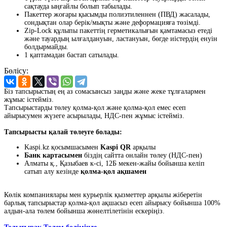
сақтауда ыңғайлы болып табылады.
Пакеттер жоғары қысымды полиэтиленнен (ПВД) жасалады,
сондықтан олар берік/мықты және деформацияға төзімді.
Zip-Lock құлыпы пакеттің герметикалығын қамтамасыз етеді
және тауардың ылғалдануын, ластануын, бөгде иістердің енуін
болдырмайды.
1 қаптамадан бастап сатылады.
Бөлісу:
Біз тапсырыстың ең аз сомасынсыз заңды және жеке тұлғалармен
жұмыс істейміз.
Тапсырыстарды төлеу қолма-қол және қолма-қол емес есеп
айырысумен жүзеге асырылады, НДС-пен жұмыс істейміз.
Тапсырысты қалай төлеуге болады:
Kaspi.kz қосымшасымен
Kaspi QR
арқылы
Банк картасымен
біздің сайтта онлайн төлеу (НДС-пен)
Алматы қ., Қазыбаев к-сі, 12Б мекен-жайы бойынша келіп
сатып алу кезінде
қолма-қол ақшамен
Көлік компаниялары мен курьерлік қызметтер арқылы жіберетін
барлық тапсырыстар қолма-қол ақшасыз есеп айырысу бойынша 100%
алдын-ала төлем бойынша жөнелтілетінін ескеріңіз.