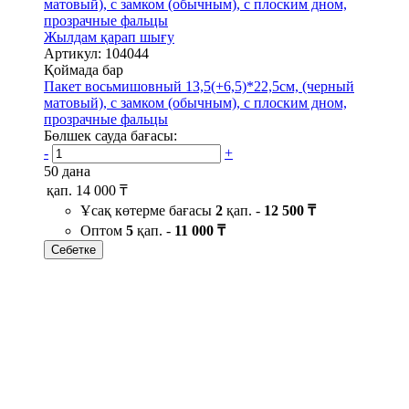
Жылдам қарап шығу
Артикул: 104044
Қоймада бар
Пакет восьмишовный 13,5(+6,5)*22,5см, (черный
матовый), с замком (обычным), с плоским дном,
прозрачные фальцы
Бөлшек сауда бағасы:
-
+
50 дана
қап.
14 000 ₸
Ұсақ көтерме бағасы
2
қап. -
12 500 ₸
Оптом
5
қап. -
11 000 ₸
Себетке