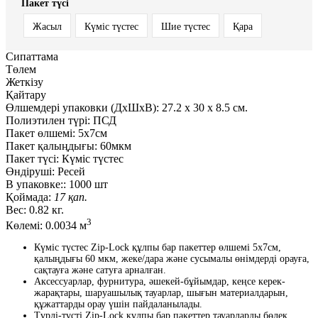
Пакет түсі
Жасыл
Күміс түстес
Шие түстес
Қара
Сипаттама
Төлем
Жеткізу
Қайтару
Өлшемдері упаковки (ДxШxВ):
27.2
x
30
x
8.5 см.
Полиэтилен түрі:
ПСД
Пакет өлшемі:
5x7см
Пакет қалыңдығы:
60мкм
Пакет түсі:
Күміс түстес
Өндіруші:
Ресей
В упаковке::
1000 шт
Қоймада:
17 қап.
Вес:
0.82 кг.
3
Көлемі:
0.0034 м
Күміс түстес Zip-Lock құлпы бар пакеттер өлшемі 5х7см,
қалыңдығы 60 мкм, жеке/дара және сусымалы өнімдерді орауға,
сақтауға және сатуға арналған.
Аксессуарлар, фурнитура, әшекей-бұйымдар, кеңсе керек-
жарақтары, шаруашылық тауарлар, шығын материалдарын,
құжаттарды орау үшін пайдаланылады.
Түрлі-түсті Zip-Lock құлпы бар пакеттер тауарларды бөлек