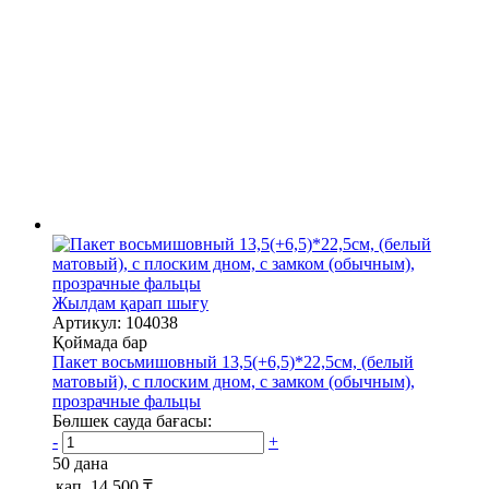
Жылдам қарап шығу
Артикул: 104038
Қоймада бар
Пакет восьмишовный 13,5(+6,5)*22,5см, (белый
матовый), с плоским дном, с замком (обычным),
прозрачные фальцы
Бөлшек сауда бағасы:
-
+
50 дана
қап.
14 500 ₸