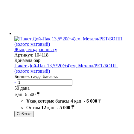
Жылдам қарап шығу
Артикул: 104118
Қоймада бар
Пакет Дой-Пак 13,5*20(+4)см, Металл/PET/БОПП
(золото матовый)
Бөлшек сауда бағасы:
-
+
50 дана
қап.
6 500 ₸
Ұсақ көтерме бағасы
4
қап. -
6 000 ₸
Оптом
12
қап. -
5 000 ₸
Себетке