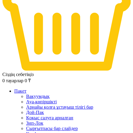
Сіздің себетіңіз
0
тауарлар
0
₸
Пакет
Вакуумдық
Ауа-көпіршікті
Арнайы қолға ұстауыш тілігі бар
Дой-Пак
Қоқыс салуға арналған
Зип-Лок
Сырғытпасы бар слайдер