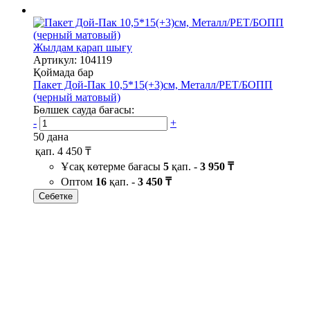
Жылдам қарап шығу
Артикул: 104119
Қоймада бар
Пакет Дой-Пак 10,5*15(+3)см, Металл/PET/БОПП
(черный матовый)
Бөлшек сауда бағасы:
-
+
50 дана
қап.
4 450 ₸
Ұсақ көтерме бағасы
5
қап. -
3 950 ₸
Оптом
16
қап. -
3 450 ₸
Себетке