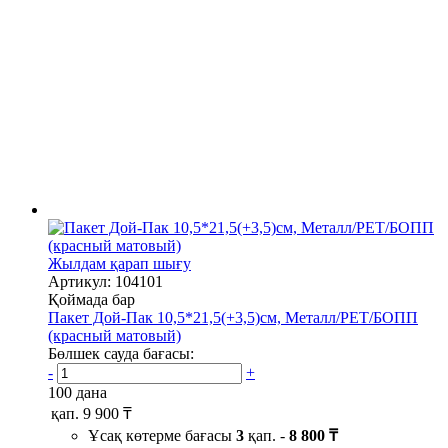
Жылдам қарап шығу
Артикул: 104101
Қоймада бар
Пакет Дой-Пак 10,5*21,5(+3,5)см, Металл/PET/БОПП
(красный матовый)
Бөлшек сауда бағасы:
-
+
100 дана
қап.
9 900 ₸
Ұсақ көтерме бағасы
3
қап. -
8 800 ₸