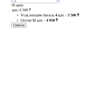
-
+
50 дана
қап.
6 500 ₸
Ұсақ көтерме бағасы
4
қап. -
5 500 ₸
Оптом
11
қап. -
4 950 ₸
Себетке