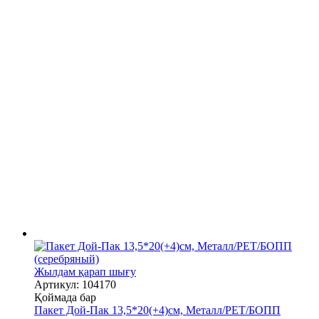
Жылдам қарап шығу
Артикул: 104170
Қоймада бар
Пакет Дой-Пак 13,5*20(+4)см, Металл/PET/БОПП