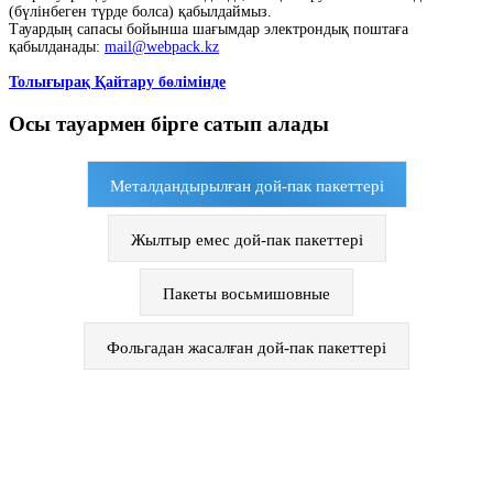
(бүлінбеген түрде болса) қабылдаймыз.
Тауардың сапасы бойынша шағымдар электрондық поштаға
қабылданады:
mail@webpack.kz
Толығырақ Қайтару бөлімінде
Осы тауармен бірге сатып алады
Металдандырылған дой-пак пакеттері
Жылтыр емес дой-пак пакеттері
Пакеты восьмишовные
Фольгадан жасалған дой-пак пакеттері