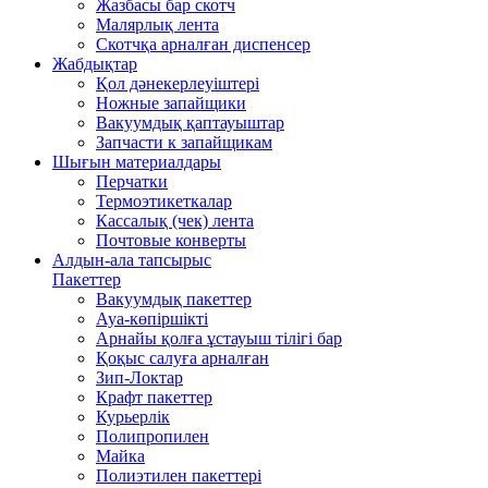
Жазбасы бар скотч
Малярлық лента
Скотчқа арналған диспенсер
Жабдықтар
Қол дәнекерлеуіштері
Ножные запайщики
Вакуумдық қаптауыштар
Запчасти к запайщикам
Шығын материалдары
Перчатки
Термоэтикеткалар
Кассалық (чек) лента
Почтовые конверты
Алдын-ала тапсырыс
Пакеттер
Вакуумдық пакеттер
Ауа-көпіршікті
Арнайы қолға ұстауыш тілігі бар
Қоқыс салуға арналған
Зип-Локтар
Крафт пакеттер
Курьерлік
Полипропилен
Майка
Полиэтилен пакеттері