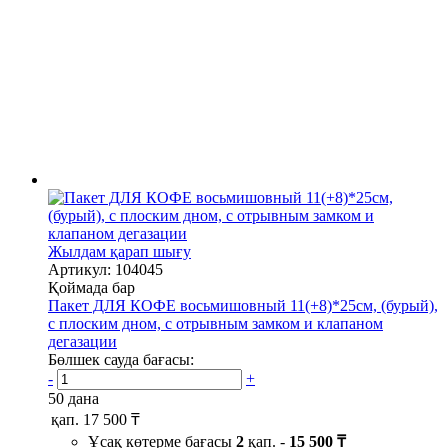
Жылдам қарап шығу
Артикул: 104045
Қоймада бар
Пакет ДЛЯ КОФЕ восьмишовный 11(+8)*25см, (бурый),
с плоским дном, с отрывным замком и клапаном
дегазации
Бөлшек сауда бағасы:
-
+
50 дана
қап.
17 500 ₸
Ұсақ көтерме бағасы
2
қап. -
15 500 ₸