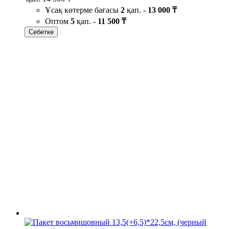
Ұсақ көтерме бағасы
2
қап. -
13 000 ₸
Оптом
5
қап. -
11 500 ₸
Себетке