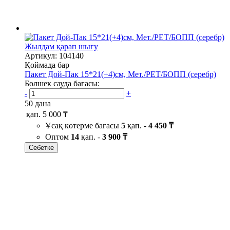
Жылдам қарап шығу
Артикул: 104140
Қоймада бар
Пакет Дой-Пак 15*21(+4)см, Мет./PET/БОПП (серебр)
Бөлшек сауда бағасы:
-
+
50 дана
қап.
5 000 ₸
Ұсақ көтерме бағасы
5
қап. -
4 450 ₸
Оптом
14
қап. -
3 900 ₸
Себетке