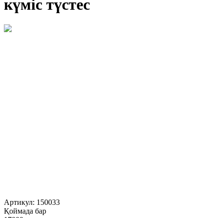
күміс түстес
Артикул:
150033
Қоймада бар