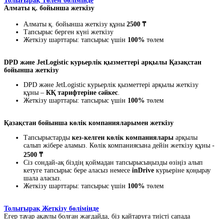
Толығырақ Төлем бөлімінде
Алматы қ. бойынша жеткізу
Алматы қ. бойынша жеткізу құны
2500 ₸
Тапсырыс берген күні жеткізу
Жеткізу шарттары: тапсырыс үшін
100%
төлем
DPD және JetLogistic курьерлік қызметтері арқылы Қазақстан
бойынша жеткізу
DPD және JetLogistic курьерлік қызметтері арқылы жеткізу
құны –
КҚ тарифтеріне сәйкес
.
Жеткізу шарттары: тапсырыс үшін
100%
төлем
Қазақстан бойынша көлік компанияларымен жеткізу
Тапсырыстарды
кез-келген көлік компаниялары
арқылы
салып жібере аламыз. Көлік компаниясына дейін жеткізу құны -
2500 ₸
Сіз сондай-ақ біздің қоймадан тапсырысыңызды өзіңіз алып
кетуге тапсырыс бере аласыз немесе
inDrive
курьеріне қоңырау
шала аласыз.
Жеткізу шарттары: тапсырыс үшін
100%
төлем
Толығырақ Жеткізу бөлімінде
Егер тауар ақаулы болған жағдайда, біз қайтаруға тиісті сапада