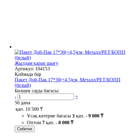
Жылдам қарап шығу
Артикул: 104153
Қоймада бар
Пакет Дой-Пак 17*30(+4,5)см, Металл/PET/БОПП
(белый)
Бөлшек сауда бағасы:
-
+
50 дана
қап.
10 500 ₸
Ұсақ көтерме бағасы
3
қап. -
9 000 ₸
Оптом
7
қап. -
8 000 ₸
Себетке