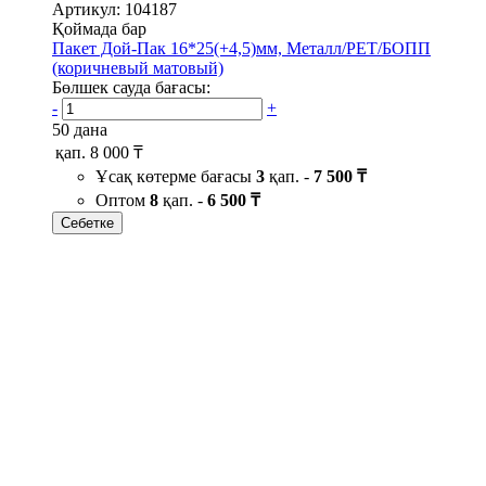
Артикул: 104187
Қоймада бар
Пакет Дой-Пак 16*25(+4,5)мм, Металл/PET/БОПП
(коричневый матовый)
Бөлшек сауда бағасы:
-
+
50 дана
қап.
8 000 ₸
Ұсақ көтерме бағасы
3
қап. -
7 500 ₸
Оптом
8
қап. -
6 500 ₸
Себетке