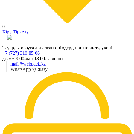
0
Кіру
Тіркелу
Қаз
Тауарды орауға арналған өнімдердің интернет-дүкені
+7 (727) 310-85-06
дс-жм 9.00-дан 18.00-ға дейін
mail@webpack.kz
WhatsApp-қа жазу