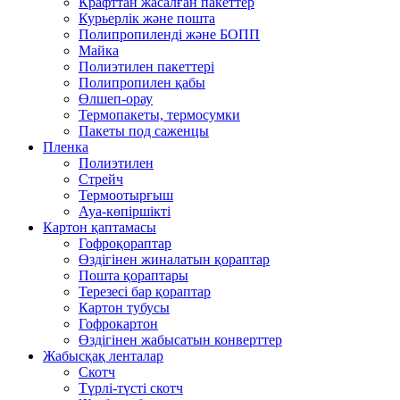
Крафттан жасалған пакеттер
Курьерлік және пошта
Полипропиленді және БОПП
Майка
Полиэтилен пакеттері
Полипропилен қабы
Өлшеп-орау
Термопакеты, термосумки
Пакеты под саженцы
Пленка
Полиэтилен
Стрейч
Термоотырғыш
Ауа-көпіршікті
Картон қаптамасы
Гофроқораптар
Өздігінен жиналатын қораптар
Пошта қораптары
Терезесі бар қораптар
Картон тубусы
Гофрокартон
Өздігінен жабысатын конверттер
Жабысқақ ленталар
Скотч
Түрлі-түсті скотч