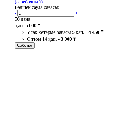
(серебряный)
Бөлшек сауда бағасы:
-
+
50 дана
қап.
5 000 ₸
Ұсақ көтерме бағасы
5
қап. -
4 450 ₸
Оптом
14
қап. -
3 900 ₸
Себетке