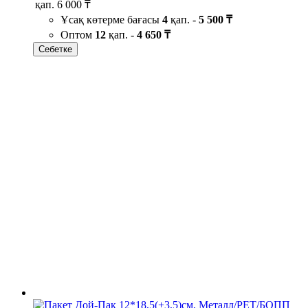
қап.
6 000 ₸
Ұсақ көтерме бағасы
4
қап. -
5 500 ₸
Оптом
12
қап. -
4 650 ₸
Себетке