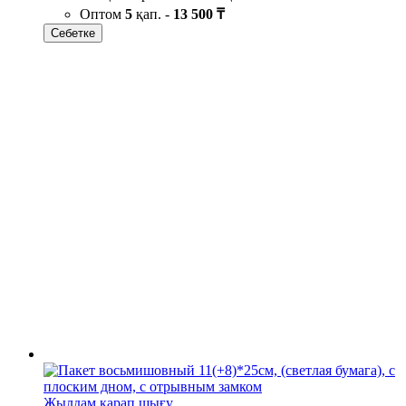
Оптом
5
қап. -
13 500 ₸
Себетке
Жылдам қарап шығу