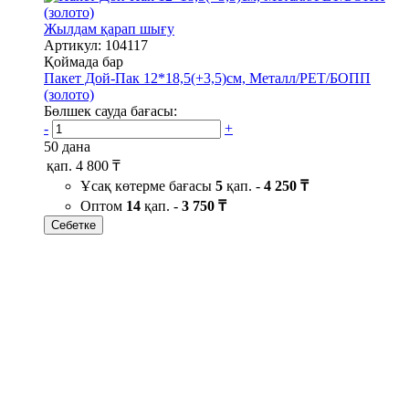
Жылдам қарап шығу
Артикул: 104117
Қоймада бар
Пакет Дой-Пак 12*18,5(+3,5)см, Металл/PET/БОПП
(золото)
Бөлшек сауда бағасы:
-
+
50 дана
қап.
4 800 ₸
Ұсақ көтерме бағасы
5
қап. -
4 250 ₸
Оптом
14
қап. -
3 750 ₸
Себетке