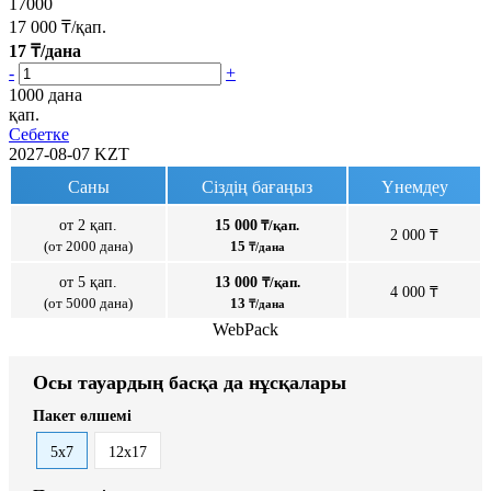
17000
17 000
₸/қап.
17
₸/дана
-
+
1000 дана
қап.
Себетке
2027-08-07
KZT
Саны
Сіздің бағаңыз
Үнемдеу
от 2 қап.
15 000
₸/қап.
2 000 ₸
(от 2000 дана)
15
₸/дана
от 5 қап.
13 000
₸/қап.
4 000 ₸
(от 5000 дана)
13
₸/дана
WebPack
Осы тауардың басқа да нұсқалары
Пакет өлшемі
5x7
12x17