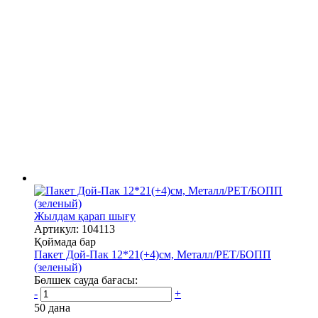
Жылдам қарап шығу
Артикул: 104113
Қоймада бар
Пакет Дой-Пак 12*21(+4)см, Металл/PET/БОПП
(зеленый)
Бөлшек сауда бағасы:
-
+
50 дана