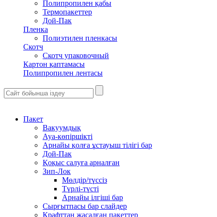
Полипропилен қабы
Термопакеттер
Дой-Пак
Пленка
Полиэтилен пленкасы
Скотч
Скотч упаковочный
Картон қаптамасы
Полипропилен лентасы
Пакет
Вакуумдық
Ауа-көпіршікті
Арнайы қолға ұстауыш тілігі бар
Дой-Пак
Қоқыс салуға арналған
Зип-Лок
Мөлдір/түссіз
Түрлі-түсті
Арнайы ілгіші бар
Сырғытпасы бар слайдер
Крафттан жасалған пакеттер