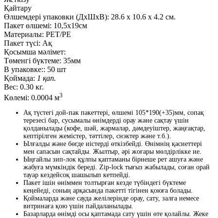
Қайтару
Өлшемдері упаковки (ДxШxВ):
28.6
x
10.6
x
4.2 см.
Пакет өлшемі:
10,5х19см
Материалы:
PET/PE
Пакет түсі:
Ақ
Қосымша мәлімет:
Төменгі бүктеме:
35мм
В упаковке::
50 шт
Қоймада:
1 қап.
Вес:
0.30 кг.
3
Көлемі:
0.0004 м
Ақ түстегі дой-пак пакеттері, өлшемі 105*190(+35)мм, сопақ
терезесі бар, сусымалы өнімдерді орау және сақтау үшін
қолданылады (кофе, шәй, жармалар, дәмдеуіштер, жаңғақтар,
кептірілген жемістер, тәттілер, снэктер және т.б.).
Ылғалды және бөгде иістерді өткізбейді. Өнімнің қасиеттері
мен сапасын сақтайды. Жылтыр, әрі жоғары мөлдірлікке ие.
Ыңғайлы зип-лок құлпы қаптаманы бірнеше рет ашуға және
жабуға мүмкіндік береді. Zip-lock тығыз жабылады, соған орай
тауар кездейсоқ шашылып кетпейді.
Пакет ішін өніммен толтырған кезде түбіндегі бүктеме
кеңейеді, соның арқасында пакетті тігінен қоюға болады.
Қоймаларда және сауда желілерінде орау, сату, залға немесе
витринаға қою үшін пайдаланылады.
Базарларда өнімді осы қаптамада сату үшін өте қолайлы. Жеке