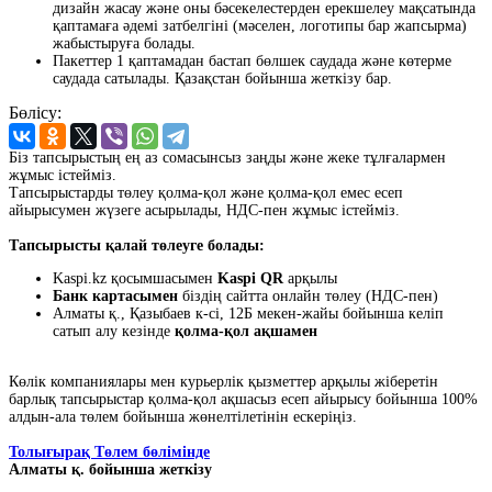
дизайн жасау және оны бәсекелестерден ерекшелеу мақсатында
қаптамаға әдемі затбелгіні (мәселен, логотипы бар жапсырма)
жабыстыруға болады.
Пакеттер 1 қаптамадан бастап бөлшек саудада және көтерме
саудада сатылады. Қазақстан бойынша жеткізу бар.
Бөлісу:
Біз тапсырыстың ең аз сомасынсыз заңды және жеке тұлғалармен
жұмыс істейміз.
Тапсырыстарды төлеу қолма-қол және қолма-қол емес есеп
айырысумен жүзеге асырылады, НДС-пен жұмыс істейміз.
Тапсырысты қалай төлеуге болады:
Kaspi.kz қосымшасымен
Kaspi QR
арқылы
Банк картасымен
біздің сайтта онлайн төлеу (НДС-пен)
Алматы қ., Қазыбаев к-сі, 12Б мекен-жайы бойынша келіп
сатып алу кезінде
қолма-қол ақшамен
Көлік компаниялары мен курьерлік қызметтер арқылы жіберетін
барлық тапсырыстар қолма-қол ақшасыз есеп айырысу бойынша 100%
алдын-ала төлем бойынша жөнелтілетінін ескеріңіз.
Толығырақ Төлем бөлімінде
Алматы қ. бойынша жеткізу