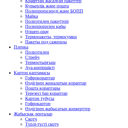
Крафттан жасалған пакеттер
Курьерлік және пошта
Полипропиленді және БОПП
Майка
Полиэтилен пакеттері
Полипропилен қабы
Өлшеп-орау
Термопакеты, термосумки
Пакеты под саженцы
Пленка
Полиэтилен
Стрейч
Термоотырғыш
Ауа-көпіршікті
Картон қаптамасы
Гофроқораптар
Өздігінен жиналатын қораптар
Пошта қораптары
Терезесі бар қораптар
Картон тубусы
Гофрокартон
Өздігінен жабысатын конверттер
Жабысқақ ленталар
Скотч
Түрлі-түсті скотч