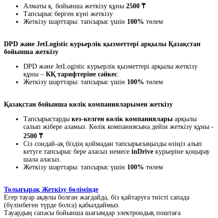
Алматы қ. бойынша жеткізу құны
2500 ₸
Тапсырыс берген күні жеткізу
Жеткізу шарттары: тапсырыс үшін
100%
төлем
DPD және JetLogistic курьерлік қызметтері арқылы Қазақстан
бойынша жеткізу
DPD және JetLogistic курьерлік қызметтері арқылы жеткізу
құны –
КҚ тарифтеріне сәйкес
.
Жеткізу шарттары: тапсырыс үшін
100%
төлем
Қазақстан бойынша көлік компанияларымен жеткізу
Тапсырыстарды
кез-келген көлік компаниялары
арқылы
салып жібере аламыз. Көлік компаниясына дейін жеткізу құны -
2500 ₸
Сіз сондай-ақ біздің қоймадан тапсырысыңызды өзіңіз алып
кетуге тапсырыс бере аласыз немесе
inDrive
курьеріне қоңырау
шала аласыз.
Жеткізу шарттары: тапсырыс үшін
100%
төлем
Толығырақ Жеткізу бөлімінде
Егер тауар ақаулы болған жағдайда, біз қайтаруға тиісті сапада
(бүлінбеген түрде болса) қабылдаймыз.
Тауардың сапасы бойынша шағымдар электрондық поштаға