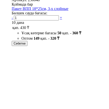
Қоймада бар
Пакет ВПП 18*25см, 3-х слойные
Бөлшек сауда бағасы:
-
+
10 дана
қап.
430 ₸
Ұсақ көтерме бағасы
50
қап. -
360 ₸
Оптом
149
қап. -
320 ₸
Себетке