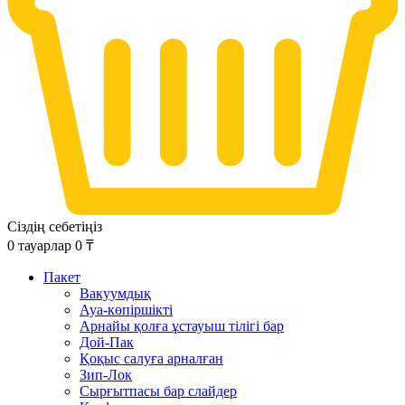
Сіздің себетіңіз
0
тауарлар
0
₸
Пакет
Вакуумдық
Ауа-көпіршікті
Арнайы қолға ұстауыш тілігі бар
Дой-Пак
Қоқыс салуға арналған
Зип-Лок
Сырғытпасы бар слайдер