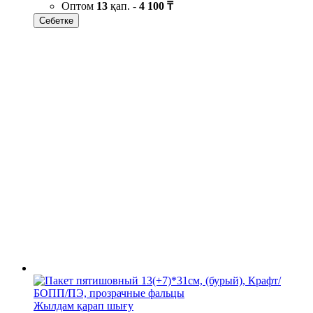
Оптом
13
қап. -
4 100 ₸
Себетке
Жылдам қарап шығу