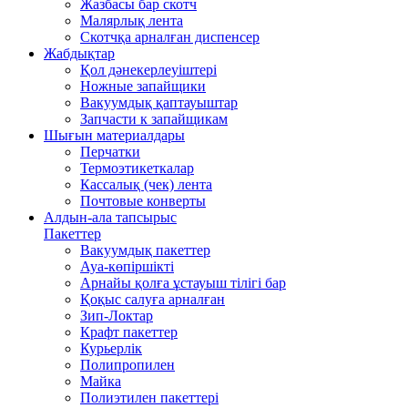
Жазбасы бар скотч
Малярлық лента
Скотчқа арналған диспенсер
Жабдықтар
Қол дәнекерлеуіштері
Ножные запайщики
Вакуумдық қаптауыштар
Запчасти к запайщикам
Шығын материалдары
Перчатки
Термоэтикеткалар
Кассалық (чек) лента
Почтовые конверты
Алдын-ала тапсырыс
Пакеттер
Вакуумдық пакеттер
Ауа-көпіршікті
Арнайы қолға ұстауыш тілігі бар
Қоқыс салуға арналған
Зип-Локтар
Крафт пакеттер
Курьерлік
Полипропилен
Майка
Полиэтилен пакеттері