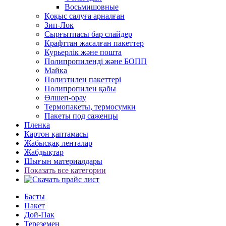
Восьмишовные
Қоқыс салуға арналған
Зип-Лок
Сырғытпасы бар слайдер
Крафттан жасалған пакеттер
Курьерлік және пошта
Полипропиленді және БОПП
Майка
Полиэтилен пакеттері
Полипропилен қабы
Өлшеп-орау
Термопакеты, термосумки
Пакеты под саженцы
Пленка
Картон қаптамасы
Жабысқақ ленталар
Жабдықтар
Шығын материалдары
Показать все категории
Басты
Пакет
Дой-Пак
Тереземен