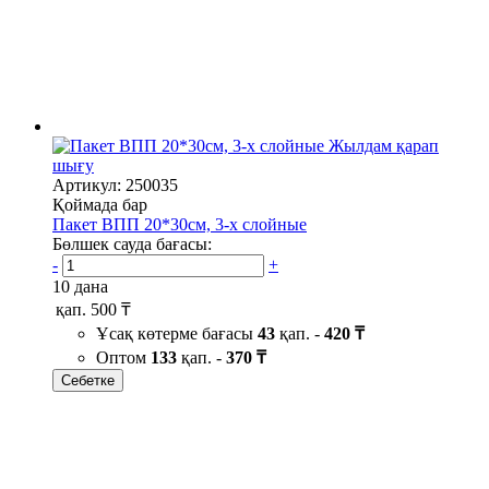
Жылдам қарап
шығу
Артикул: 250035
Қоймада бар
Пакет ВПП 20*30см, 3-х слойные
Бөлшек сауда бағасы:
-
+
10 дана
қап.
500 ₸
Ұсақ көтерме бағасы
43
қап. -
420 ₸
Оптом
133
қап. -
370 ₸
Себетке