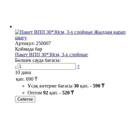
Жылдам қарап
шығу
Артикул: 250007
Қоймада бар
Пакет ВПП 30*30см, 3-х слойные
Бөлшек сауда бағасы:
-
+
10 дана
қап.
690 ₸
Ұсақ көтерме бағасы
30
қап. -
590 ₸
Оптом
92
қап. -
520 ₸
Себетке