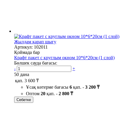
Жылдам қарап шығу
Артикул: 102011
Қоймада бар
Крафт пакет с круглым окном 10*6*20см (1 слой)
Бөлшек сауда бағасы:
-
+
50 дана
қап.
3 600 ₸
Ұсақ көтерме бағасы
6
қап. -
3 200 ₸
Оптом
20
қап. -
2 800 ₸
Себетке