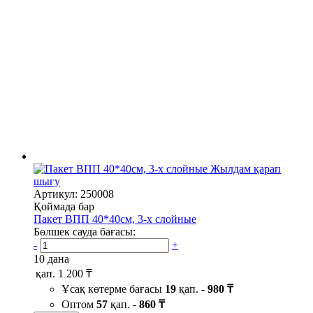
Жылдам қарап
шығу
Артикул: 250008
Қоймада бар
Пакет ВПП 40*40см, 3-х слойные
Бөлшек сауда бағасы:
-
+
10 дана
қап.
1 200 ₸
Ұсақ көтерме бағасы
19
қап. -
980 ₸
Оптом
57
қап. -
860 ₸