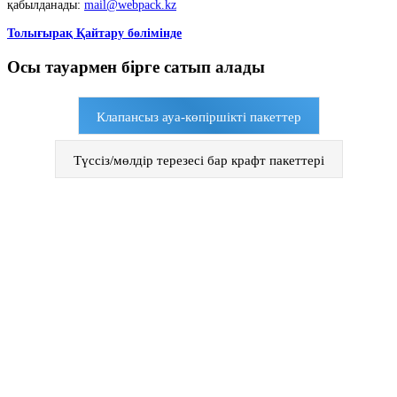
қабылданады:
mail@webpack.kz
Толығырақ Қайтару бөлімінде
Осы тауармен бірге сатып алады
Клапансыз ауа-көпіршікті пакеттер
Түссіз/мөлдір терезесі бар крафт пакеттері