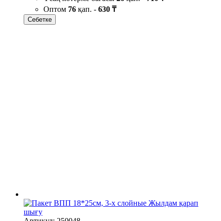
Оптом
76
қап. -
630 ₸
Себетке
Жылдам қарап
шығу
Артикул: 250048