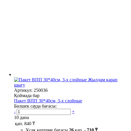
Жылдам қарап
шығу
Артикул: 250036
Қоймада бар
Пакет ВПП 30*40см, 3-х слойные
Бөлшек сауда бағасы:
-
+
10 дана
қап.
840 ₸
Ұсақ көтерме бағасы
26
қап. -
710 ₸