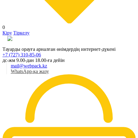
0
Кіру
Тіркелу
Қаз
Тауарды орауға арналған өнімдердің интернет-дүкені
+7 (727) 310-85-06
дс-жм 9.00-дан 18.00-ға дейін
mail@webpack.kz
WhatsApp-қа жазу