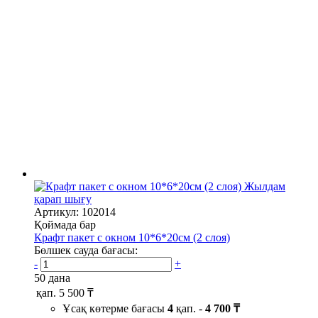
Жылдам
қарап шығу
Артикул: 102014
Қоймада бар
Крафт пакет с окном 10*6*20см (2 слоя)
Бөлшек сауда бағасы:
-
+
50 дана
қап.
5 500 ₸
Ұсақ көтерме бағасы
4
қап. -
4 700 ₸