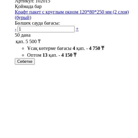
Артикул: 102015
Қоймада бар
Крафт пакет с круглым окном 120*80*250 мм (2 слоя)
(бурый)
Бөлшек сауда бағасы:
-
+
50 дана
қап.
5 500 ₸
Ұсақ көтерме бағасы
4
қап. -
4 750 ₸
Оптом
13
қап. -
4 150 ₸
Себетке