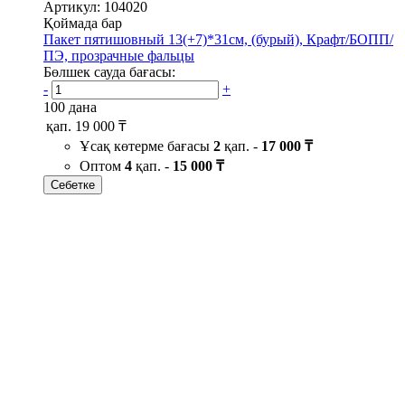
Артикул: 104020
Қоймада бар
Пакет пятишовный 13(+7)*31см, (бурый), Крафт/БОПП/
ПЭ, прозрачные фальцы
Бөлшек сауда бағасы:
-
+
100 дана
қап.
19 000 ₸
Ұсақ көтерме бағасы
2
қап. -
17 000 ₸
Оптом
4
қап. -
15 000 ₸
Себетке