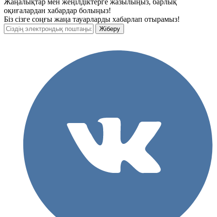
Жаңалықтар мен жеңілдіктерге жазылыңыз, барлық
оқиғалардан хабардар болыңыз!
Біз сізге соңғы жаңа тауарларды хабарлап отырамыз!