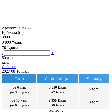
Артикул:
104165
Қоймада бар
3800
3 800
₸/қап.
76
₸/дана
-
+
50 дана
қап.
Себетке
2027-08-10
KZT
Саны
Сіздің бағаңыз
Үнемдеу
от 6 қап.
3 350
₸/қап.
450 ₸
(от 300 дана)
67
₸/дана
от 18 қап.
2 950
₸/қап.
850 ₸
(от 900 дана)
59
₸/дана
WebPack