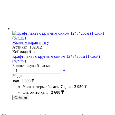
Жылдам қарап шығу
Артикул: 102012
Қоймада бар
Крафт пакет с круглым окном 12*8*25см (1 слой)
(бурый)
Бөлшек сауда бағасы:
-
+
50 дана
қап.
3 300 ₸
Ұсақ көтерме бағасы
7
қап. -
2 950 ₸
Оптом
20
қап. -
2 600 ₸
Себетке