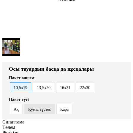
Осы тауардың басқа да нұсқалары
Пакет өлшемі
10,5х19
13,5х20
16х21
22x30
Пакет түсі
Ақ
Күміс түстес
Қара
Сипаттама
Төлем
Жеткізу