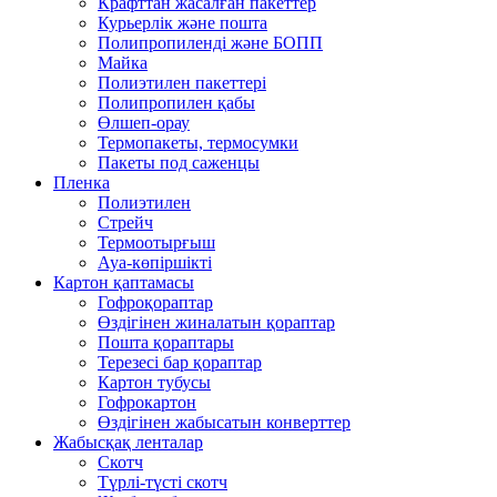
Крафттан жасалған пакеттер
Курьерлік және пошта
Полипропиленді және БОПП
Майка
Полиэтилен пакеттері
Полипропилен қабы
Өлшеп-орау
Термопакеты, термосумки
Пакеты под саженцы
Пленка
Полиэтилен
Стрейч
Термоотырғыш
Ауа-көпіршікті
Картон қаптамасы
Гофроқораптар
Өздігінен жиналатын қораптар
Пошта қораптары
Терезесі бар қораптар
Картон тубусы
Гофрокартон
Өздігінен жабысатын конверттер
Жабысқақ ленталар
Скотч
Түрлі-түсті скотч