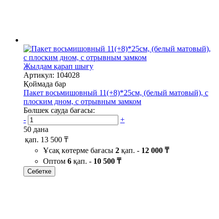
Жылдам қарап шығу
Артикул: 104028
Қоймада бар
Пакет восьмишовный 11(+8)*25см, (белый матовый), с
плоским дном, с отрывным замком
Бөлшек сауда бағасы:
-
+
50 дана
қап.
13 500 ₸
Ұсақ көтерме бағасы
2
қап. -
12 000 ₸
Оптом
6
қап. -
10 500 ₸
Себетке