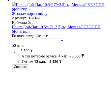
Жылдам қарап шығу
Артикул: 104144
Қоймада бар
Пакет Дой-Пак 10,5*17(+3,5)см, Металл/PET/БОПП
(фольгир.)
Бөлшек сауда бағасы:
-
+
50 дана
қап.
5 500 ₸
Ұсақ көтерме бағасы
4
қап. -
5 000 ₸
Оптом
12
қап. -
4 450 ₸
Себетке