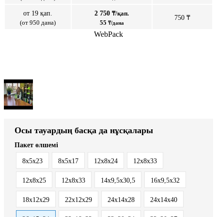
от 19 қап.
2 750
₸/қап.
750 ₸
(от 950 дана)
55
₸/дана
WebPack
Осы тауардың басқа да нұсқалары
Пакет өлшемі
8x5x23
8х5х17
12x8x24
12x8x33
12х8х25
12х8х33
14x9,5x30,5
16x9,5x32
18х12х29
22х12х29
24х14х28
24х14х40