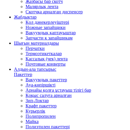
Жазбасы бар скотч
Малярлық лента
Скотчқа арналған диспенсер
Жабдықтар
Қол дәнекерлеуіштері
Ножные запайщики
Вакуумдық қаптауыштар
Запчасти к запайщикам
Шығын материалдары
Перчатки
Термоэтикеткалар
Кассалық (чек) лента
Почтовые конверты
Алдын-ала тапсырыс
Пакеттер
Вакуумдық пакеттер
Ауа-көпіршікті
Арнайы қолға ұстауыш тілігі бар
Қоқыс салуға арналған
Зип-Локтар
Крафт пакеттер
Курьерлік
Полипропилен
Майка
Полиэтилен пакеттері