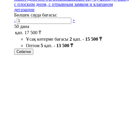
с плоским дном, с отрывным замком и клапаном
дегазации
Бөлшек сауда бағасы:
-
+
50 дана
қап.
17 500 ₸
Ұсақ көтерме бағасы
2
қап. -
15 500 ₸
Оптом
5
қап. -
13 500 ₸
Себетке