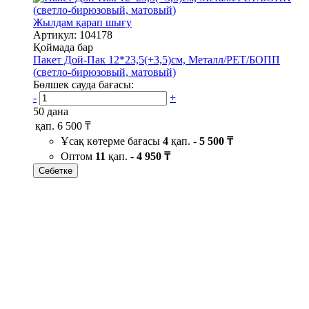
Жылдам қарап шығу
Артикул: 104178
Қоймада бар
Пакет Дой-Пак 12*23,5(+3,5)см, Металл/PET/БОПП
(светло-бирюзовый, матовый)
Бөлшек сауда бағасы:
-
+
50 дана
қап.
6 500 ₸
Ұсақ көтерме бағасы
4
қап. -
5 500 ₸
Оптом
11
қап. -
4 950 ₸
Себетке