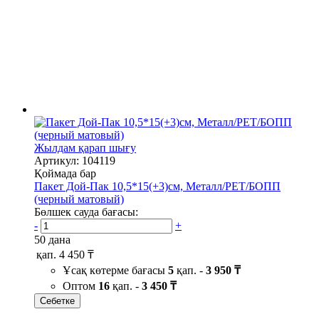
Жылдам қарап шығу
Артикул: 104119
Қоймада бар
Пакет Дой-Пак 10,5*15(+3)см, Металл/PET/БОПП
(черный матовый)
Бөлшек сауда бағасы:
-
+
50 дана
қап.
4 450 ₸
Ұсақ көтерме бағасы
5
қап. -
3 950 ₸
Оптом
16
қап. -
3 450 ₸
Себетке