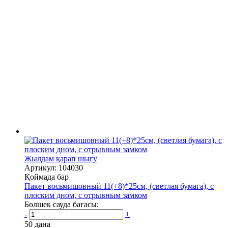
Жылдам қарап шығу
Артикул: 104030
Қоймада бар
Пакет восьмишовный 11(+8)*25см, (светлая бумага), с
плоским дном, с отрывным замком
Бөлшек сауда бағасы:
-
+
50 дана