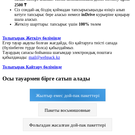
2500 ₸
Сіз сондай-ақ біздің қоймадан тапсырысыңызды өзіңіз алып
кетуге тапсырыс бере аласыз немесе
inDrive
курьеріне қоңырау
шала аласыз.
Жеткізу шарттары: тапсырыс үшін
100%
төлем
Толығырақ Жеткізу бөлімінде
Егер тауар ақаулы болған жағдайда, біз қайтаруға тиісті сапада
(бүлінбеген түрде болса) қабылдаймыз.
Тауардың сапасы бойынша шағымдар электрондық поштаға
қабылданады:
mail@webpack.kz
Толығырақ Қайтару бөлімінде
Осы тауармен бірге сатып алады
Жылтыр емес дой-пак пакеттері
Пакеты восьмишовные
Фольгадан жасалған дой-пак пакеттері