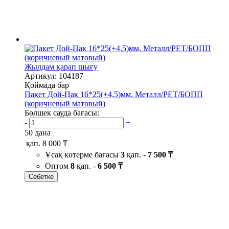
Жылдам қарап шығу
Артикул: 104187
Қоймада бар
Пакет Дой-Пак 16*25(+4,5)мм, Металл/PET/БОПП
(коричневый матовый)
Бөлшек сауда бағасы:
-
+
50 дана
қап.
8 000 ₸
Ұсақ көтерме бағасы
3
қап. -
7 500 ₸
Оптом
8
қап. -
6 500 ₸
Себетке