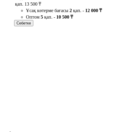
қап.
13 500 ₸
Ұсақ көтерме бағасы
2
қап. -
12 000 ₸
Оптом
5
қап. -
10 500 ₸
Себетке