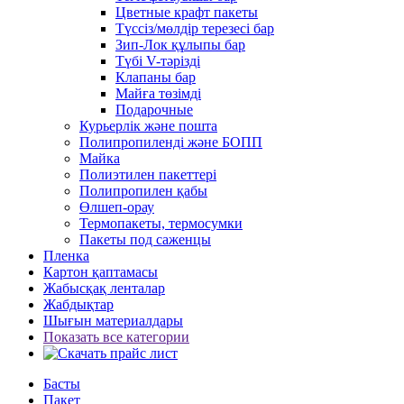
Цветные крафт пакеты
Түссіз/мөлдір терезесі бар
Зип-Лок құлыпы бар
Түбі V-тәрізді
Клапаны бар
Майға төзімді
Подарочные
Курьерлік және пошта
Полипропиленді және БОПП
Майка
Полиэтилен пакеттері
Полипропилен қабы
Өлшеп-орау
Термопакеты, термосумки
Пакеты под саженцы
Пленка
Картон қаптамасы
Жабысқақ ленталар
Жабдықтар
Шығын материалдары
Показать все категории
Басты
Пакет