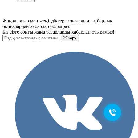
Жаңалықтар мен жеңілдіктерге жазылыңыз, барлық
оқиғалардан хабардар болыңыз!
Біз сізге соңғы жаңа тауарларды хабарлап отырамыз!