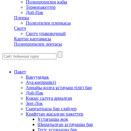
Полипропилен қабы
Термопакеттер
Дой-Пак
Пленка
Полиэтилен пленкасы
Скотч
Скотч упаковочный
Картон қаптамасы
Полипропилен лентасы
Пакет
Вакуумдық
Ауа-көпіршікті
Арнайы қолға ұстауыш тілігі бар
Дой-Пак
Қоқыс салуға арналған
Зип-Лок
Сырғытпасы бар слайдер
Крафттан жасалған пакеттер
Ұстағышы жоқ
Ширатылған ұстауышы бар
Тегіс ұстауышы бар