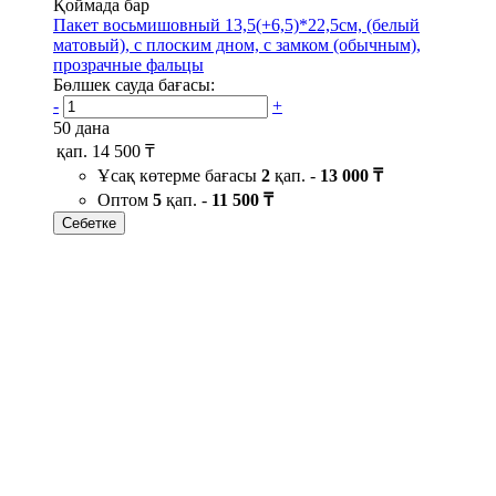
Қоймада бар
Пакет восьмишовный 13,5(+6,5)*22,5см, (белый
матовый), с плоским дном, с замком (обычным),
прозрачные фальцы
Бөлшек сауда бағасы:
-
+
50 дана
қап.
14 500 ₸
Ұсақ көтерме бағасы
2
қап. -
13 000 ₸
Оптом
5
қап. -
11 500 ₸
Себетке