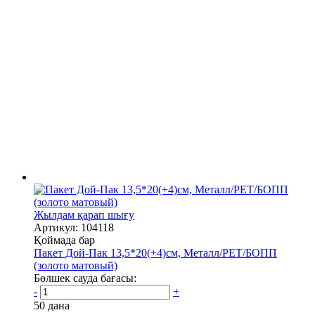
Жылдам қарап шығу
Артикул: 104118
Қоймада бар
Пакет Дой-Пак 13,5*20(+4)см, Металл/PET/БОПП
(золото матовый)
Бөлшек сауда бағасы:
-
+
50 дана