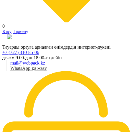
0
Кіру
Тіркелу
Қаз
Тауарды орауға арналған өнімдердің интернет-дүкені
+7 (727) 310-85-06
дс-жм 9.00-дан 18.00-ға дейін
mail@webpack.kz
WhatsApp-қа жазу