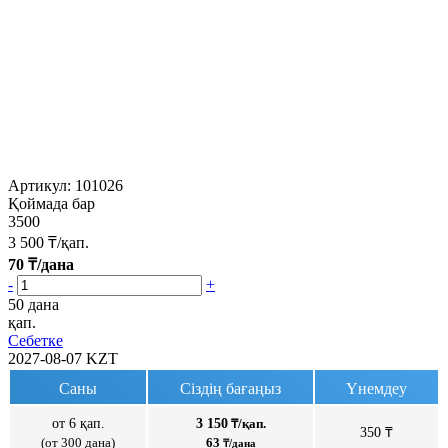
Артикул:
101026
Қоймада бар
3500
3 500
₸/қап.
70
₸/дана
-
+
50 дана
қап.
Себетке
2027-08-07
KZT
Саны
Сіздің бағаңыз
Үнемдеу
от 6 қап.
3 150
₸/қап.
350 ₸
(от 300 дана)
63
₸/дана