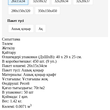
26х15х34
32x18x32
32х20х34
32х20х37
280x150x320
350x150x450
Пакет түсі
Ашық қоңыр
Ақ
Сипаттама
Төлем
Жеткізу
Қайтару
Өлшемдері упаковки (ДxШxВ):
40
x
29
x
25 см.
В коробке/мешке:
450 шт. (9 уп.)
Пакет өлшемі:
26х15х34см
Пакет түсі:
Ашық қоңыр
Материалы:
Ашық қоңыр крафт
Ұстағышы:
Ұстағышы жоқ
Өндіруші:
Ресей
Қағаз тығыздығы:
70г/м2
В упаковке::
50 шт
Қоймада:
1 қап.
Вес:
1.42 кг.
3
Көлемі:
0.0071 м