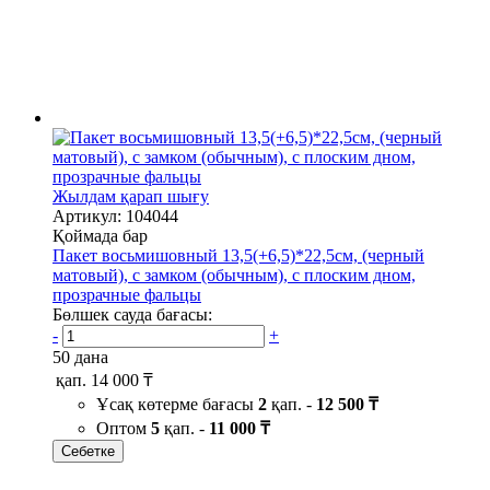
Жылдам қарап шығу
Артикул: 104044
Қоймада бар
Пакет восьмишовный 13,5(+6,5)*22,5см, (черный
матовый), с замком (обычным), с плоским дном,
прозрачные фальцы
Бөлшек сауда бағасы:
-
+
50 дана
қап.
14 000 ₸
Ұсақ көтерме бағасы
2
қап. -
12 500 ₸
Оптом
5
қап. -
11 000 ₸
Себетке