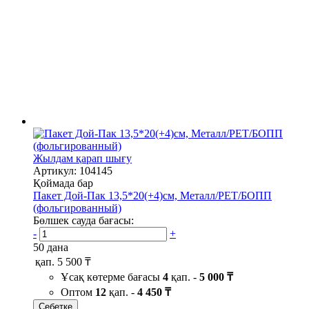
Жылдам қарап шығу
Артикул: 104145
Қоймада бар
Пакет Дой-Пак 13,5*20(+4)см, Металл/PET/БОПП
(фольгированный)
Бөлшек сауда бағасы:
-
+
50 дана
қап.
5 500 ₸
Ұсақ көтерме бағасы
4
қап. -
5 000 ₸
Оптом
12
қап. -
4 450 ₸
Себетке