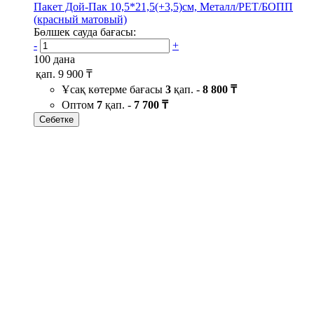
Пакет Дой-Пак 10,5*21,5(+3,5)см, Металл/PET/БОПП
(красный матовый)
Бөлшек сауда бағасы:
-
+
100 дана
қап.
9 900 ₸
Ұсақ көтерме бағасы
3
қап. -
8 800 ₸
Оптом
7
қап. -
7 700 ₸
Себетке