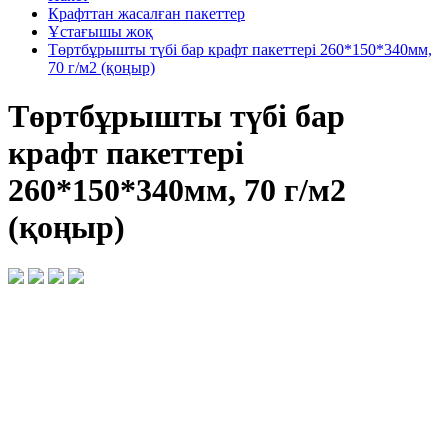
Крафттан жасалған пакеттер
Ұстағышы жоқ
Төртбұрышты түбі бар крафт пакеттері 260*150*340мм,
70 г/м2 (қоңыр)
Төртбұрышты түбі бар
крафт пакеттері
260*150*340мм, 70 г/м2
(қоңыр)