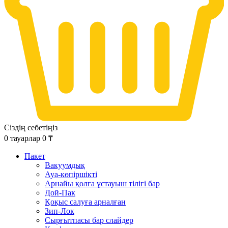
Сіздің себетіңіз
0
тауарлар
0
₸
Пакет
Вакуумдық
Ауа-көпіршікті
Арнайы қолға ұстауыш тілігі бар
Дой-Пак
Қоқыс салуға арналған
Зип-Лок
Сырғытпасы бар слайдер