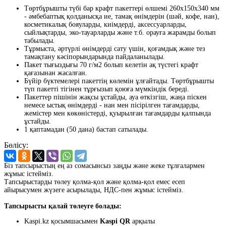
Төртбұрышты түбі бар крафт пакеттері өлшемі 260x150x340 мм
- әмбебаптық қолданысқа ие, тамақ өнімдерін (шәй, кофе, нан),
косметикалық бояуларды, киімдерді, аксессуарларды,
сыйлықтарды, эко-тауарларды және т.б. орауға жарамды болып
табылады.
Тұрмыста, әртүрлі өнімдерді сату үшін, қоғамдық және тез
тамақтану кәсіпорындарында пайдаланылады.
Пакет тығыздығы 70 г/м2 болып келетін ақ түстегі крафт
қағазынан жасалған.
Бүйір бүктемелері пакеттің көлемін ұлғайтады. Төртбұрышты
түп пакетті тігінен тұрғызып қоюға мүмкіндік береді.
Пакеттер пішінін жақсы ұстайды, ауа өткізгіш, жаңа піскен
немесе ыстық өнімдерді - нан мен пісірілген тағамдарды,
жемістер мен көкөністерді, қуырылған тағамдарды қалпында
ұстайды.
1 қаптамадан (50 дана) бастап сатылады.
Бөлісу:
Біз тапсырыстың ең аз сомасынсыз заңды және жеке тұлғалармен
жұмыс істейміз.
Тапсырыстарды төлеу қолма-қол және қолма-қол емес есеп
айырысумен жүзеге асырылады, НДС-пен жұмыс істейміз.
Тапсырысты қалай төлеуге болады:
Kaspi.kz қосымшасымен
Kaspi QR
арқылы