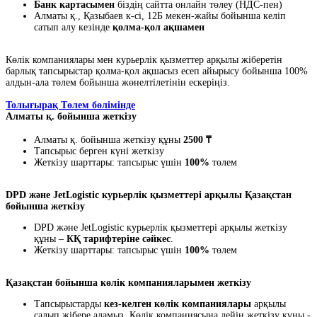
Банк картасымен
біздің сайтта онлайн төлеу (НДС-пен)
Алматы қ., Қазыбаев к-сі, 12Б мекен-жайы бойынша келіп
сатып алу кезінде
қолма-қол ақшамен
Көлік компаниялары мен курьерлік қызметтер арқылы жіберетін
барлық тапсырыстар қолма-қол ақшасыз есеп айырысу бойынша 100%
алдын-ала төлем бойынша жөнелтілетінін ескеріңіз.
Толығырақ Төлем бөлімінде
Алматы қ. бойынша жеткізу
Алматы қ. бойынша жеткізу құны
2500 ₸
Тапсырыс берген күні жеткізу
Жеткізу шарттары: тапсырыс үшін
100%
төлем
DPD және JetLogistic курьерлік қызметтері арқылы Қазақстан
бойынша жеткізу
DPD және JetLogistic курьерлік қызметтері арқылы жеткізу
құны –
КҚ тарифтеріне сәйкес
.
Жеткізу шарттары: тапсырыс үшін
100%
төлем
Қазақстан бойынша көлік компанияларымен жеткізу
Тапсырыстарды
кез-келген көлік компаниялары
арқылы
салып жібере аламыз. Көлік компаниясына дейін жеткізу құны -