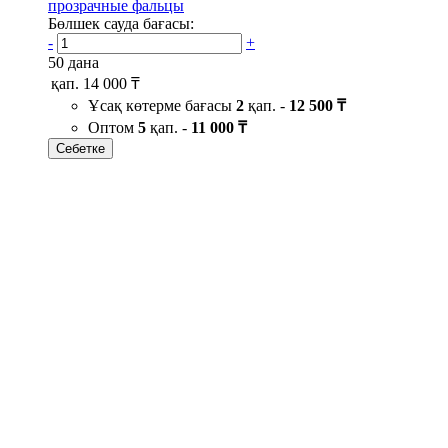
прозрачные фальцы
Бөлшек сауда бағасы:
-
+
50 дана
қап.
14 000 ₸
Ұсақ көтерме бағасы
2
қап. -
12 500 ₸
Оптом
5
қап. -
11 000 ₸
Себетке