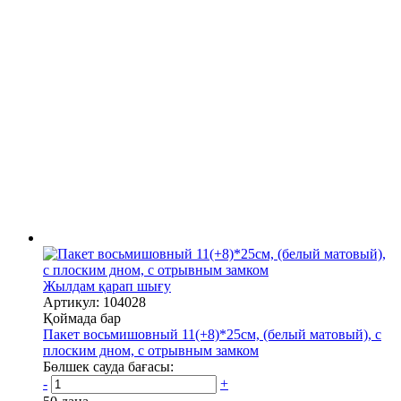
Жылдам қарап шығу
Артикул: 104028
Қоймада бар
Пакет восьмишовный 11(+8)*25см, (белый матовый), с
плоским дном, с отрывным замком
Бөлшек сауда бағасы:
-
+