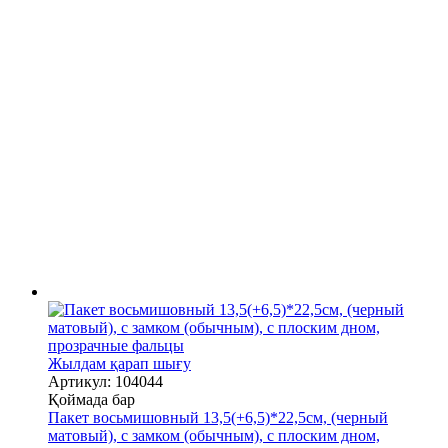
Жылдам қарап шығу
Артикул: 104044
Қоймада бар
Пакет восьмишовный 13,5(+6,5)*22,5см, (черный
матовый), с замком (обычным), с плоским дном,