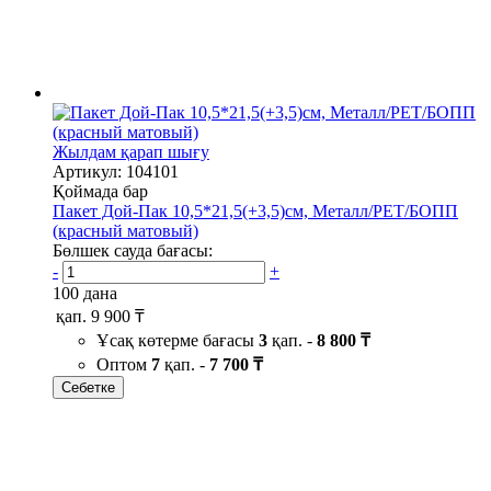
Жылдам қарап шығу
Артикул: 104101
Қоймада бар
Пакет Дой-Пак 10,5*21,5(+3,5)см, Металл/PET/БОПП
(красный матовый)
Бөлшек сауда бағасы:
-
+
100 дана
қап.
9 900 ₸
Ұсақ көтерме бағасы
3
қап. -
8 800 ₸
Оптом
7
қап. -
7 700 ₸
Себетке