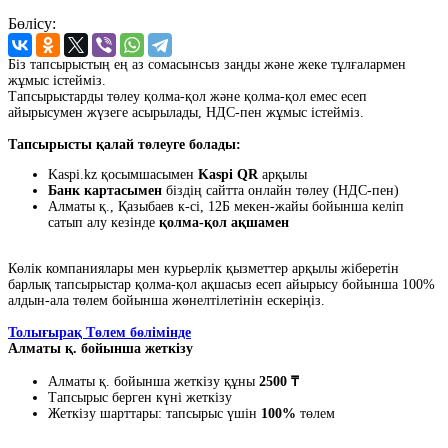
Бөлісу:
Біз тапсырыстың ең аз сомасынсыз заңды және жеке тұлғалармен
жұмыс істейміз.
Тапсырыстарды төлеу қолма-қол және қолма-қол емес есеп
айырысумен жүзеге асырылады, НДС-пен жұмыс істейміз.
Тапсырысты қалай төлеуге болады:
Kaspi.kz қосымшасымен
Kaspi QR
арқылы
Банк картасымен
біздің сайтта онлайн төлеу (НДС-пен)
Алматы қ., Қазыбаев к-сі, 12Б мекен-жайы бойынша келіп
сатып алу кезінде
қолма-қол ақшамен
Көлік компаниялары мен курьерлік қызметтер арқылы жіберетін
барлық тапсырыстар қолма-қол ақшасыз есеп айырысу бойынша 100%
алдын-ала төлем бойынша жөнелтілетінін ескеріңіз.
Толығырақ Төлем бөлімінде
Алматы қ. бойынша жеткізу
Алматы қ. бойынша жеткізу құны
2500 ₸
Тапсырыс берген күні жеткізу
Жеткізу шарттары: тапсырыс үшін
100%
төлем