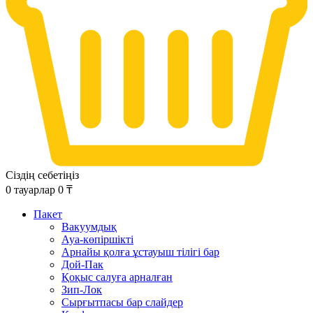
Сіздің себетіңіз
0
тауарлар
0
₸
Пакет
Вакуумдық
Ауа-көпіршікті
Арнайы қолға ұстауыш тілігі бар
Дой-Пак
Қоқыс салуға арналған
Зип-Лок
Сырғытпасы бар слайдер