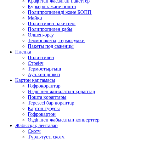
Крафттан жасалған пакеттер
Курьерлік және пошта
Полипропиленді және БОПП
Майка
Полиэтилен пакеттері
Полипропилен қабы
Өлшеп-орау
Термопакеты, термосумки
Пакеты под саженцы
Пленка
Полиэтилен
Стрейч
Термоотырғыш
Ауа-көпіршікті
Картон қаптамасы
Гофроқораптар
Өздігінен жиналатын қораптар
Пошта қораптары
Терезесі бар қораптар
Картон тубусы
Гофрокартон
Өздігінен жабысатын конверттер
Жабысқақ ленталар
Скотч
Түрлі-түсті скотч