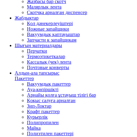
Жазбасы бар скотч
Малярлық лента
Скотчқа арналған диспенсер
Жабдықтар
Қол дәнекерлеуіштері
Ножные запайщики
Вакуумдық қаптауыштар
Запчасти к запайщикам
Шығын материалдары
Перчатки
Термоэтикеткалар
Кассалық (чек) лента
Почтовые конверты
Алдын-ала тапсырыс
Пакеттер
Вакуумдық пакеттер
Ауа-көпіршікті
Арнайы қолға ұстауыш тілігі бар
Қоқыс салуға арналған
Зип-Локтар
Крафт пакеттер
Курьерлік
Полипропилен
Майка
Полиэтилен пакеттері