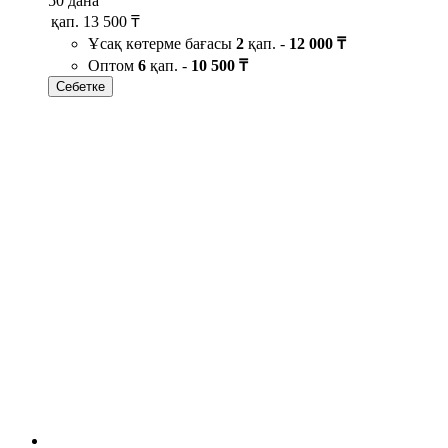
50 дана
қап.
13 500 ₸
Ұсақ көтерме бағасы
2
қап. -
12 000 ₸
Оптом
6
қап. -
10 500 ₸
Себетке