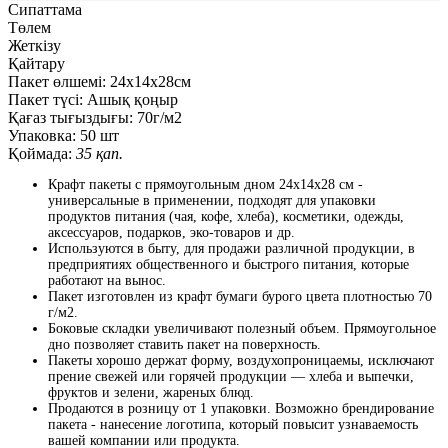
Сипаттама
Төлем
Жеткізу
Қайтару
Пакет өлшемі:
24х14х28см
Пакет түсі:
Ашық қоңыр
Қағаз тығыздығы:
70г/м2
Упаковка:
50 шт
Қоймада:
35 қап.
Крафт пакеты с прямоугольным дном 24x14x28 см -
универсальные в применении, подходят для упаковки
продуктов питания (чая, кофе, хлеба), косметики, одежды,
аксессуаров, подарков, эко-товаров и др.
Используются в быту, для продажи различной продукции, в
предприятиях общественного и быстрого питания, которые
работают на вынос.
Пакет изготовлен из крафт бумаги бурого цвета плотностью 70
г/м2.
Боковые складки увеличивают полезный объем. Прямоугольное
дно позволяет ставить пакет на поверхность.
Пакеты хорошо держат форму, воздухопроницаемы, исключают
прение свежей или горячей продукции — хлеба и выпечки,
фруктов и зелени, жареных блюд.
Продаются в розницу от 1 упаковки. Возможно брендирование
пакета - нанесение логотипа, который повысит узнаваемость
вашей компании или продукта.