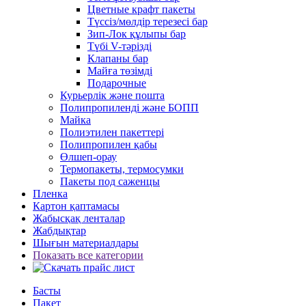
Цветные крафт пакеты
Түссіз/мөлдір терезесі бар
Зип-Лок құлыпы бар
Түбі V-тәрізді
Клапаны бар
Майға төзімді
Подарочные
Курьерлік және пошта
Полипропиленді және БОПП
Майка
Полиэтилен пакеттері
Полипропилен қабы
Өлшеп-орау
Термопакеты, термосумки
Пакеты под саженцы
Пленка
Картон қаптамасы
Жабысқақ ленталар
Жабдықтар
Шығын материалдары
Показать все категории
Басты
Пакет