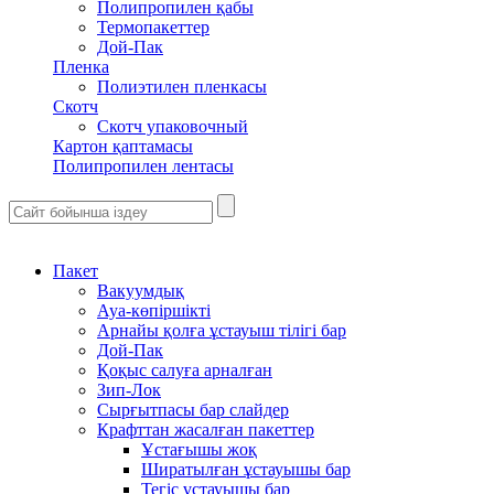
Полипропилен қабы
Термопакеттер
Дой-Пак
Пленка
Полиэтилен пленкасы
Скотч
Скотч упаковочный
Картон қаптамасы
Полипропилен лентасы
Пакет
Вакуумдық
Ауа-көпіршікті
Арнайы қолға ұстауыш тілігі бар
Дой-Пак
Қоқыс салуға арналған
Зип-Лок
Сырғытпасы бар слайдер
Крафттан жасалған пакеттер
Ұстағышы жоқ
Ширатылған ұстауышы бар
Тегіс ұстауышы бар