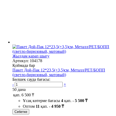
Жылдам қарап шығу
Артикул: 104178
Қоймада бар
Пакет Дой-Пак 12*23,5(+3,5)см, Металл/PET/БОПП
(светло-бирюзовый, матовый)
Бөлшек сауда бағасы:
-
+
50 дана
қап.
6 500 ₸
Ұсақ көтерме бағасы
4
қап. -
5 500 ₸
Оптом
11
қап. -
4 950 ₸
Себетке