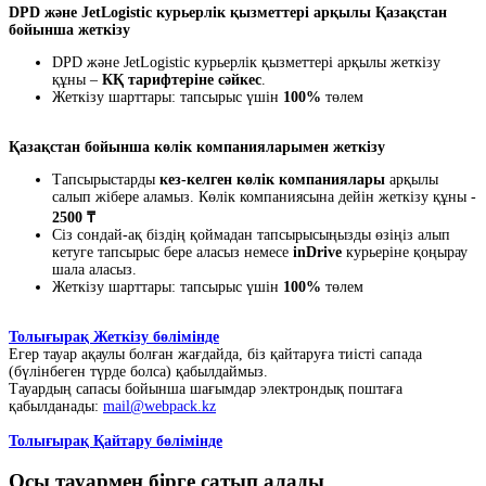
DPD және JetLogistic курьерлік қызметтері арқылы Қазақстан
бойынша жеткізу
DPD және JetLogistic курьерлік қызметтері арқылы жеткізу
құны –
КҚ тарифтеріне сәйкес
.
Жеткізу шарттары: тапсырыс үшін
100%
төлем
Қазақстан бойынша көлік компанияларымен жеткізу
Тапсырыстарды
кез-келген көлік компаниялары
арқылы
салып жібере аламыз. Көлік компаниясына дейін жеткізу құны -
2500 ₸
Сіз сондай-ақ біздің қоймадан тапсырысыңызды өзіңіз алып
кетуге тапсырыс бере аласыз немесе
inDrive
курьеріне қоңырау
шала аласыз.
Жеткізу шарттары: тапсырыс үшін
100%
төлем
Толығырақ Жеткізу бөлімінде
Егер тауар ақаулы болған жағдайда, біз қайтаруға тиісті сапада
(бүлінбеген түрде болса) қабылдаймыз.
Тауардың сапасы бойынша шағымдар электрондық поштаға
қабылданады:
mail@webpack.kz
Толығырақ Қайтару бөлімінде
Осы тауармен бірге сатып алады