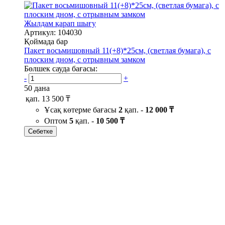
Жылдам қарап шығу
Артикул: 104030
Қоймада бар
Пакет восьмишовный 11(+8)*25см, (светлая бумага), с
плоским дном, с отрывным замком
Бөлшек сауда бағасы:
-
+
50 дана
қап.
13 500 ₸
Ұсақ көтерме бағасы
2
қап. -
12 000 ₸
Оптом
5
қап. -
10 500 ₸
Себетке