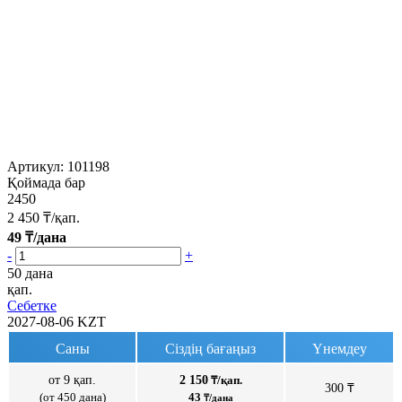
Артикул:
101198
Қоймада бар
2450
2 450
₸/қап.
49
₸/дана
-
+
50 дана
қап.
Себетке
2027-08-06
KZT
Саны
Сіздің бағаңыз
Үнемдеу
от 9 қап.
2 150
₸/қап.
300 ₸
(от 450 дана)
43
₸/дана