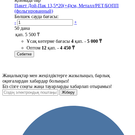
Қоймада бар
Пакет Дой-Пак 13,5*20(+4)см, Металл/PET/БОПП
(фольгированный)
Бөлшек сауда бағасы:
-
+
50 дана
қап.
5 500 ₸
Ұсақ көтерме бағасы
4
қап. -
5 000 ₸
Оптом
12
қап. -
4 450 ₸
Себетке
Жаңалықтар мен жеңілдіктерге жазылыңыз, барлық
оқиғалардан хабардар болыңыз!
Біз сізге соңғы жаңа тауарларды хабарлап отырамыз!