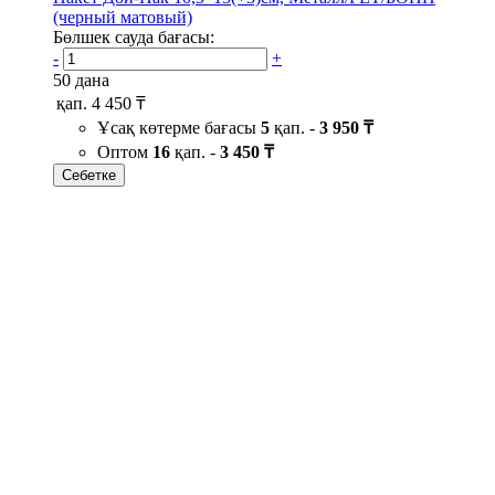
(черный матовый)
Бөлшек сауда бағасы:
-
+
50 дана
қап.
4 450 ₸
Ұсақ көтерме бағасы
5
қап. -
3 950 ₸
Оптом
16
қап. -
3 450 ₸
Себетке