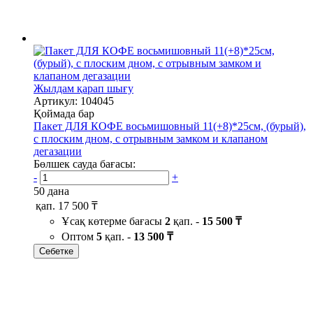
Жылдам қарап шығу
Артикул: 104045
Қоймада бар
Пакет ДЛЯ КОФЕ восьмишовный 11(+8)*25см, (бурый),
с плоским дном, с отрывным замком и клапаном
дегазации
Бөлшек сауда бағасы:
-
+
50 дана
қап.
17 500 ₸
Ұсақ көтерме бағасы
2
қап. -
15 500 ₸
Оптом
5
қап. -
13 500 ₸
Себетке