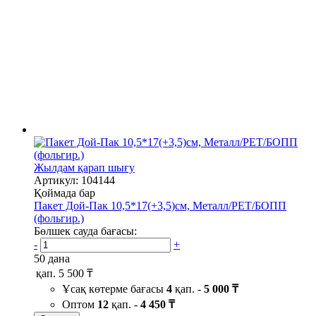
Жылдам қарап шығу
Артикул: 104144
Қоймада бар
Пакет Дой-Пак 10,5*17(+3,5)см, Металл/PET/БОПП
(фольгир.)
Бөлшек сауда бағасы:
-
+
50 дана
қап.
5 500 ₸
Ұсақ көтерме бағасы
4
қап. -
5 000 ₸
Оптом
12
қап. -
4 450 ₸