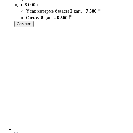
қап.
8 000 ₸
Ұсақ көтерме бағасы
3
қап. -
7 500 ₸
Оптом
8
қап. -
6 500 ₸
Себетке