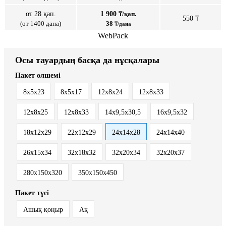
от 28 қап.
1 900
₸/қап.
550 ₸
(от 1400 дана)
38
₸/дана
WebPack
Осы тауардың басқа да нұсқалары
Пакет өлшемі
8x5x23
8х5х17
12x8x24
12x8x33
12х8х25
12х8х33
14x9,5x30,5
16x9,5x32
18х12х29
22х12х29
24х14х28
24х14х40
26х15х34
32x18x32
32х20х34
32х20х37
280x150x320
350x150x450
Пакет түсі
Ашық қоңыр
Ақ