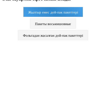
Жылтыр емес дой-пак пакеттері
Пакеты восьмишовные
Фольгадан жасалған дой-пак пакеттері