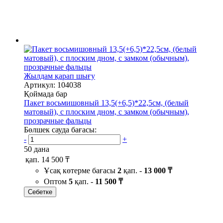
Жылдам қарап шығу
Артикул: 104038
Қоймада бар
Пакет восьмишовный 13,5(+6,5)*22,5см, (белый
матовый), с плоским дном, с замком (обычным),
прозрачные фальцы
Бөлшек сауда бағасы:
-
+
50 дана
қап.
14 500 ₸
Ұсақ көтерме бағасы
2
қап. -
13 000 ₸
Оптом
5
қап. -
11 500 ₸
Себетке