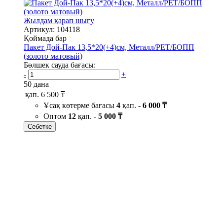
Жылдам қарап шығу
Артикул: 104118
Қоймада бар
Пакет Дой-Пак 13,5*20(+4)см, Металл/PET/БОПП
(золото матовый)
Бөлшек сауда бағасы:
-
+
50 дана
қап.
6 500 ₸
Ұсақ көтерме бағасы
4
қап. -
6 000 ₸
Оптом
12
қап. -
5 000 ₸
Себетке