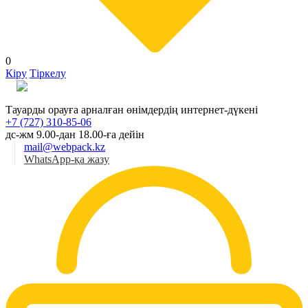
0
Кіру
Тіркелу
Қаз
Тауарды орауға арналған өнімдердің интернет-дүкені
+7 (727) 310-85-06
дс-жм 9.00-дан 18.00-ға дейін
mail@webpack.kz
WhatsApp-қа жазу