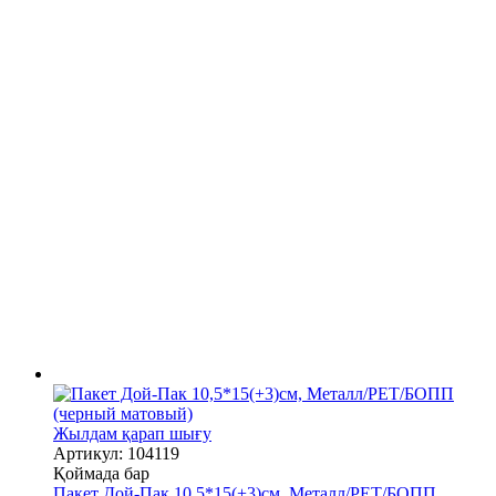
Жылдам қарап шығу
Артикул: 104119
Қоймада бар
Пакет Дой-Пак 10,5*15(+3)см, Металл/PET/БОПП