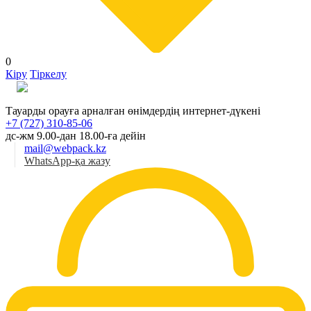
0
Кіру
Тіркелу
Қаз
Тауарды орауға арналған өнімдердің интернет-дүкені
+7 (727) 310-85-06
дс-жм 9.00-дан 18.00-ға дейін
mail@webpack.kz
WhatsApp-қа жазу