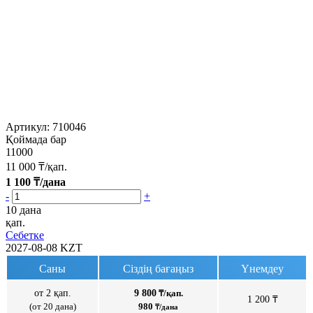
Артикул:
710046
Қоймада бар
11000
11 000
₸/қап.
1 100
₸/дана
-
+
10 дана
қап.
Себетке
2027-08-08
KZT
Саны
Сіздің бағаңыз
Үнемдеу
от 2 қап.
9 800
₸/қап.
1 200 ₸
(от 20 дана)
980
₸/дана