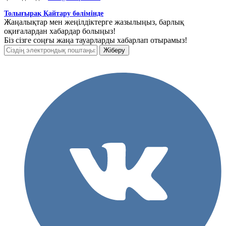
Толығырақ Қайтару бөлімінде
Жаңалықтар мен жеңілдіктерге жазылыңыз, барлық
оқиғалардан хабардар болыңыз!
Біз сізге соңғы жаңа тауарларды хабарлап отырамыз!