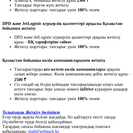
Алматы қ. бойынша жеткізу құны
2500 ₸
Тапсырыс берген күні жеткізу
Жеткізу шарттары: тапсырыс үшін
100%
төлем
DPD және JetLogistic курьерлік қызметтері арқылы Қазақстан
бойынша жеткізу
DPD және JetLogistic курьерлік қызметтері арқылы жеткізу
құны –
КҚ тарифтеріне сәйкес
.
Жеткізу шарттары: тапсырыс үшін
100%
төлем
Қазақстан бойынша көлік компанияларымен жеткізу
Тапсырыстарды
кез-келген көлік компаниялары
арқылы
салып жібере аламыз. Көлік компаниясына дейін жеткізу құны -
2500 ₸
Сіз сондай-ақ біздің қоймадан тапсырысыңызды өзіңіз алып
кетуге тапсырыс бере аласыз немесе
inDrive
курьеріне қоңырау
шала аласыз.
Жеткізу шарттары: тапсырыс үшін
100%
төлем
Толығырақ Жеткізу бөлімінде
Егер тауар ақаулы болған жағдайда, біз қайтаруға тиісті сапада
(бүлінбеген түрде болса) қабылдаймыз.
Тауардың сапасы бойынша шағымдар электрондық поштаға
қабылданады:
mail@webpack.kz