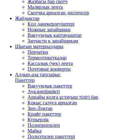
Жазбасы бар скотч
Малярлық лента
Скотчқа арналған диспенсер
Жабдықтар
Қол дәнекерлеуіштері
Ножные запайщики
Вакуумдық қаптауыштар
Запчасти к запайщикам
Шығын материалдары
Перчатки
Термоэтикеткалар
Кассалық (чек) лента
Почтовые конверты
Алдын-ала тапсырыс
Пакеттер
Вакуумдық пакеттер
Ауа-көпіршікті
Арнайы қолға ұстауыш тілігі бар
Қоқыс салуға арналған
Зип-Локтар
Крафт пакеттер
Курьерлік
Полипропилен
Майка
Полиэтилен пакеттері