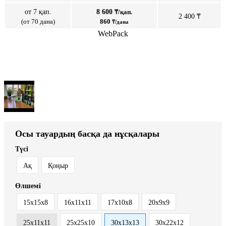
от 7 қап.
8 600
₸/қап.
2 400 ₸
(от 70 дана)
860
₸/дана
WebPack
Осы тауардың басқа да нұсқалары
Түсі
Ақ
Қоңыр
Өлшемі
15х15х8
16x11x11
17х10х8
20x9x9
25х11х11
25х25х10
30x13x13
30х22х12