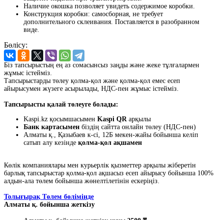
Наличие окошка позволяет увидеть содержимое коробки.
Конструкция коробки: самосборная, не требует
дополнительного склеивания. Поставляется в разобранном
виде.
Бөлісу:
Біз тапсырыстың ең аз сомасынсыз заңды және жеке тұлғалармен
жұмыс істейміз.
Тапсырыстарды төлеу қолма-қол және қолма-қол емес есеп
айырысумен жүзеге асырылады, НДС-пен жұмыс істейміз.
Тапсырысты қалай төлеуге болады:
Kaspi.kz қосымшасымен
Kaspi QR
арқылы
Банк картасымен
біздің сайтта онлайн төлеу (НДС-пен)
Алматы қ., Қазыбаев к-сі, 12Б мекен-жайы бойынша келіп
сатып алу кезінде
қолма-қол ақшамен
Көлік компаниялары мен курьерлік қызметтер арқылы жіберетін
барлық тапсырыстар қолма-қол ақшасыз есеп айырысу бойынша 100%
алдын-ала төлем бойынша жөнелтілетінін ескеріңіз.
Толығырақ Төлем бөлімінде
Алматы қ. бойынша жеткізу