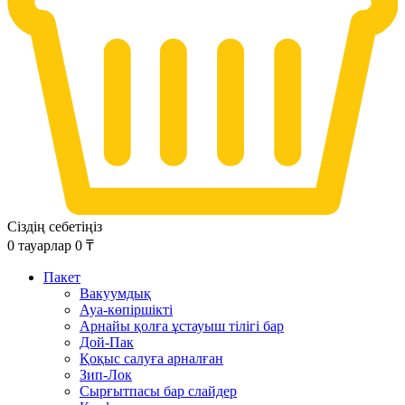
Сіздің себетіңіз
0
тауарлар
0
₸
Пакет
Вакуумдық
Ауа-көпіршікті
Арнайы қолға ұстауыш тілігі бар
Дой-Пак
Қоқыс салуға арналған
Зип-Лок
Сырғытпасы бар слайдер