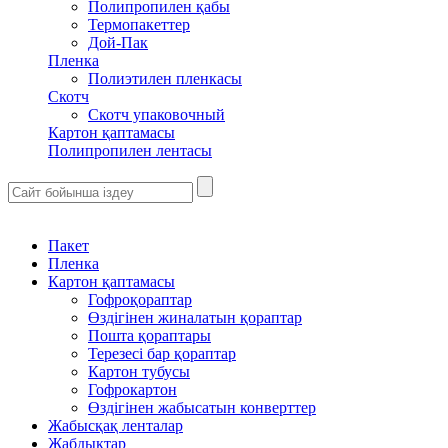
Полипропилен қабы
Термопакеттер
Дой-Пак
Пленка
Полиэтилен пленкасы
Скотч
Скотч упаковочный
Картон қаптамасы
Полипропилен лентасы
Пакет
Пленка
Картон қаптамасы
Гофроқораптар
Өздігінен жиналатын қораптар
Пошта қораптары
Терезесі бар қораптар
Картон тубусы
Гофрокартон
Өздігінен жабысатын конверттер
Жабысқақ ленталар
Жабдықтар