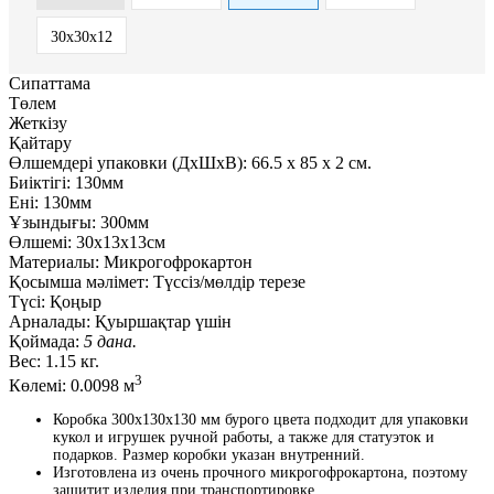
30х30х12
Сипаттама
Төлем
Жеткізу
Қайтару
Өлшемдері упаковки (ДxШxВ):
66.5
x
85
x
2 см.
Биіктігі:
130мм
Ені:
130мм
Ұзындығы:
300мм
Өлшемі:
30x13x13см
Материалы:
Микрогофрокартон
Қосымша мәлімет:
Түссіз/мөлдір терезе
Түсі:
Қоңыр
Арналады:
Қуыршақтар үшін
Қоймада:
5 дана.
Вес:
1.15 кг.
3
Көлемі:
0.0098 м
Коробка 300х130х130 мм бурого цвета подходит для упаковки
кукол и игрушек ручной работы, а также для статуэток и
подарков. Размер коробки указан внутренний.
Изготовлена из очень прочного микрогофрокартона, поэтому
защитит изделия при транспортировке.