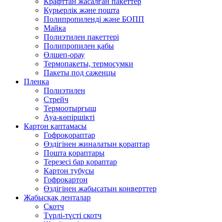
Крафттан жасалған пакеттер
Курьерлік және пошта
Полипропиленді және БОПП
Майка
Полиэтилен пакеттері
Полипропилен қабы
Өлшеп-орау
Термопакеты, термосумки
Пакеты под саженцы
Пленка
Полиэтилен
Стрейч
Термоотырғыш
Ауа-көпіршікті
Картон қаптамасы
Гофроқораптар
Өздігінен жиналатын қораптар
Пошта қораптары
Терезесі бар қораптар
Картон тубусы
Гофрокартон
Өздігінен жабысатын конверттер
Жабысқақ ленталар
Скотч
Түрлі-түсті скотч