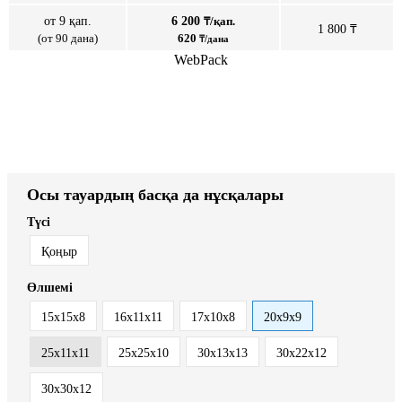
от 9 қап.
6 200
₸/қап.
1 800 ₸
(от 90 дана)
620
₸/дана
WebPack
Осы тауардың басқа да нұсқалары
Түсі
Қоңыр
Өлшемі
15х15х8
16x11x11
17х10х8
20x9x9
25х11х11
25х25х10
30x13x13
30х22х12
30х30х12