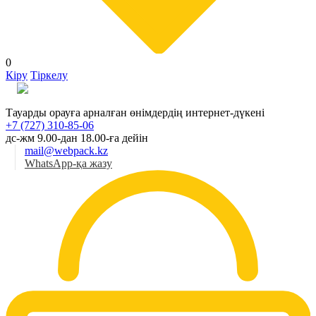
0
Кіру
Тіркелу
Қаз
Тауарды орауға арналған өнімдердің интернет-дүкені
+7 (727) 310-85-06
дс-жм 9.00-дан 18.00-ға дейін
mail@webpack.kz
WhatsApp-қа жазу