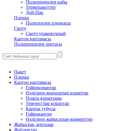
Полипропилен қабы
Термопакеттер
Дой-Пак
Пленка
Полиэтилен пленкасы
Скотч
Скотч упаковочный
Картон қаптамасы
Полипропилен лентасы
Пакет
Пленка
Картон қаптамасы
Гофроқораптар
Өздігінен жиналатын қораптар
Пошта қораптары
Терезесі бар қораптар
Картон тубусы
Гофрокартон
Өздігінен жабысатын конверттер
Жабысқақ ленталар
Жабдықтар