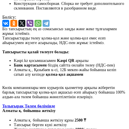
Конструкция самосборная. Сборка не требует дополнительного
склеивания. Поставляются в разобранном виде.
Бөлісу:
Біз тапсырыстың ең аз сомасынсыз заңды және жеке тұлғалармен
жұмыс істейміз.
Тапсырыстарды төлеу қолма-қол және қолма-қол емес есеп
айырысумен жүзеге асырылады, НДС-пен жұмыс істейміз.
Тапсырысты қалай төлеуге болады:
Kaspi.kz қосымшасымен
Kaspi QR
арқылы
Банк картасымен
біздің сайтта онлайн төлеу (НДС-пен)
Алматы қ., Қазыбаев к-сі, 12Б мекен-жайы бойынша келіп
сатып алу кезінде
қолма-қол ақшамен
Көлік компаниялары мен курьерлік қызметтер арқылы жіберетін
барлық тапсырыстар қолма-қол ақшасыз есеп айырысу бойынша 100%
алдын-ала төлем бойынша жөнелтілетінін ескеріңіз.
Толығырақ Төлем бөлімінде
Алматы қ. бойынша жеткізу
Алматы қ. бойынша жеткізу құны
2500 ₸
Тапсырыс берген күні жеткізу