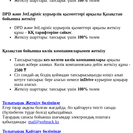
Жеткізу шарттары: тапсырыс үшін
100%
төлем
DPD және JetLogistic курьерлік қызметтері арқылы Қазақстан
бойынша жеткізу
DPD және JetLogistic курьерлік қызметтері арқылы жеткізу
құны –
КҚ тарифтеріне сәйкес
.
Жеткізу шарттары: тапсырыс үшін
100%
төлем
Қазақстан бойынша көлік компанияларымен жеткізу
Тапсырыстарды
кез-келген көлік компаниялары
арқылы
салып жібере аламыз. Көлік компаниясына дейін жеткізу құны -
2500 ₸
Сіз сондай-ақ біздің қоймадан тапсырысыңызды өзіңіз алып
кетуге тапсырыс бере аласыз немесе
inDrive
курьеріне қоңырау
шала аласыз.
Жеткізу шарттары: тапсырыс үшін
100%
төлем
Толығырақ Жеткізу бөлімінде
Егер тауар ақаулы болған жағдайда, біз қайтаруға тиісті сапада
(бүлінбеген түрде болса) қабылдаймыз.
Тауардың сапасы бойынша шағымдар электрондық поштаға
қабылданады:
mail@webpack.kz
Толығырақ Қайтару бөлімінде