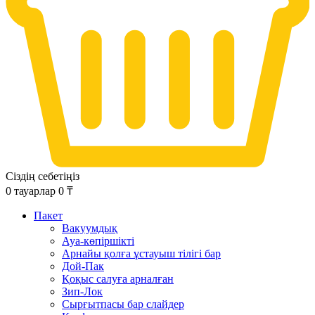
Сіздің себетіңіз
0
тауарлар
0
₸
Пакет
Вакуумдық
Ауа-көпіршікті
Арнайы қолға ұстауыш тілігі бар
Дой-Пак
Қоқыс салуға арналған
Зип-Лок
Сырғытпасы бар слайдер