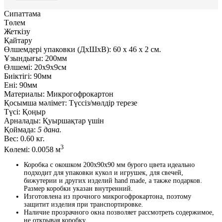
Сипаттама
Төлем
Жеткізу
Қайтару
Өлшемдері упаковки (ДxШxВ):
60
x
46
x
2 см.
Ұзындығы:
200мм
Өлшемі:
20x9x9см
Биіктігі:
90мм
Ені:
90мм
Материалы:
Микрогофрокартон
Қосымша мәлімет:
Түссіз/мөлдір терезе
Түсі:
Қоңыр
Арналады:
Қуыршақтар үшін
Қоймада:
5 дана.
Вес:
0.60 кг.
3
Көлемі:
0.0058 м
Коробка с окошком 200x90x90 мм бурого цвета идеально
подходит для упаковки кукол и игрушек, для свечей,
бижутерии и других изделий hand made, а также подарков.
Размер коробки указан внутренний.
Изготовлена из прочного микрогофрокартона, поэтому
защитит изделия при транспортировке.
Наличие прозрачного окна позволяет рассмотреть содержимое,
не открывая коробку.