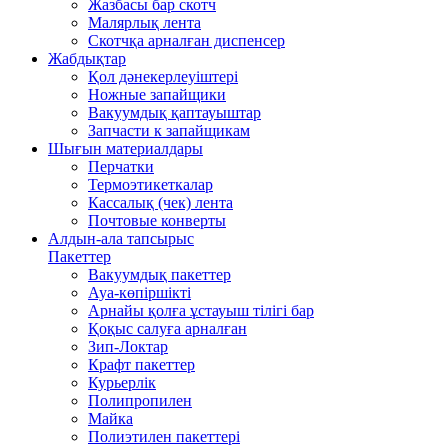
Жазбасы бар скотч
Малярлық лента
Скотчқа арналған диспенсер
Жабдықтар
Қол дәнекерлеуіштері
Ножные запайщики
Вакуумдық қаптауыштар
Запчасти к запайщикам
Шығын материалдары
Перчатки
Термоэтикеткалар
Кассалық (чек) лента
Почтовые конверты
Алдын-ала тапсырыс
Пакеттер
Вакуумдық пакеттер
Ауа-көпіршікті
Арнайы қолға ұстауыш тілігі бар
Қоқыс салуға арналған
Зип-Локтар
Крафт пакеттер
Курьерлік
Полипропилен
Майка
Полиэтилен пакеттері