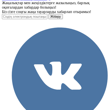
Жаңалықтар мен жеңілдіктерге жазылыңыз, барлық
оқиғалардан хабардар болыңыз!
Біз сізге соңғы жаңа тауарларды хабарлап отырамыз!