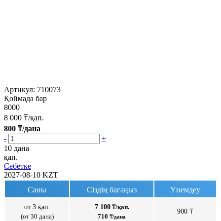
Артикул:
710073
Қоймада бар
8000
8 000
₸/қап.
800
₸/дана
-
+
10 дана
қап.
Себетке
2027-08-10
KZT
Саны
Сіздің бағаңыз
Үнемдеу
от 3 қап.
7 100
₸/қап.
900 ₸
(от 30 дана)
710
₸/дана