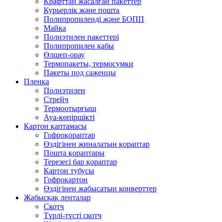
Крафттан жасалған пакеттер
Курьерлік және пошта
Полипропиленді және БОПП
Майка
Полиэтилен пакеттері
Полипропилен қабы
Өлшеп-орау
Термопакеты, термосумки
Пакеты под саженцы
Пленка
Полиэтилен
Стрейч
Термоотырғыш
Ауа-көпіршікті
Картон қаптамасы
Гофроқораптар
Өздігінен жиналатын қораптар
Пошта қораптары
Терезесі бар қораптар
Картон тубусы
Гофрокартон
Өздігінен жабысатын конверттер
Жабысқақ ленталар
Скотч
Түрлі-түсті скотч