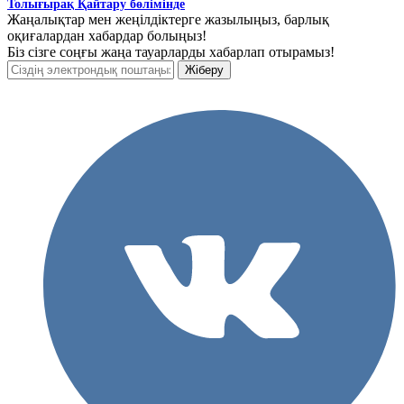
Толығырақ Қайтару бөлімінде
Жаңалықтар мен жеңілдіктерге жазылыңыз, барлық
оқиғалардан хабардар болыңыз!
Біз сізге соңғы жаңа тауарларды хабарлап отырамыз!