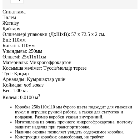
Сипаттама
Төлем
Жеткізу
Қайтару
Өлшемдері упаковки (ДxШxВ):
57
x
72.5
x
2 см.
Ені:
110мм
Биіктігі:
110мм
Ұзындығы:
250мм
Өлшемі:
25х11х11см
Материалы:
Микрогофрокартон
Қосымша мәлімет:
Түссіз/мөлдір терезе
Түсі:
Қоңыр
Арналады:
Қуыршақтар үшін
Қоймада:
под заказ
Вес:
1.00 кг.
3
Көлемі:
0.0100 м
Коробка 250х110х110 мм бурого цвета подходит для упаковки
кукол и игрушек ручной работы, а также для статуэток и
подарков. Размер коробки указан внутренний.
Изготовлена из очень прочного микрогофрокартона, поэтому
защитит изделия при транспортировке.
Наличие окошка позволяет увидеть содержимое коробки.
Конструкция коробки: самосборная, не требует