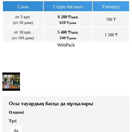
Саны
Сіздің бағаңыз
Үнемдеу
от 3 қап.
6 200
₸/қап.
700 ₸
(от 30 дана)
620
₸/дана
от 10 қап.
5 400
₸/қап.
1 500 ₸
(от 100 дана)
540
₸/дана
WebPack
Осы тауардың басқа да нұсқалары
Өлшемі
Түсі
Ақ