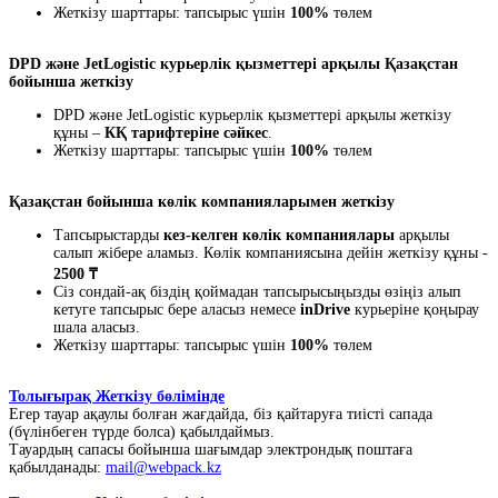
Жеткізу шарттары: тапсырыс үшін
100%
төлем
DPD және JetLogistic курьерлік қызметтері арқылы Қазақстан
бойынша жеткізу
DPD және JetLogistic курьерлік қызметтері арқылы жеткізу
құны –
КҚ тарифтеріне сәйкес
.
Жеткізу шарттары: тапсырыс үшін
100%
төлем
Қазақстан бойынша көлік компанияларымен жеткізу
Тапсырыстарды
кез-келген көлік компаниялары
арқылы
салып жібере аламыз. Көлік компаниясына дейін жеткізу құны -
2500 ₸
Сіз сондай-ақ біздің қоймадан тапсырысыңызды өзіңіз алып
кетуге тапсырыс бере аласыз немесе
inDrive
курьеріне қоңырау
шала аласыз.
Жеткізу шарттары: тапсырыс үшін
100%
төлем
Толығырақ Жеткізу бөлімінде
Егер тауар ақаулы болған жағдайда, біз қайтаруға тиісті сапада
(бүлінбеген түрде болса) қабылдаймыз.
Тауардың сапасы бойынша шағымдар электрондық поштаға
қабылданады:
mail@webpack.kz