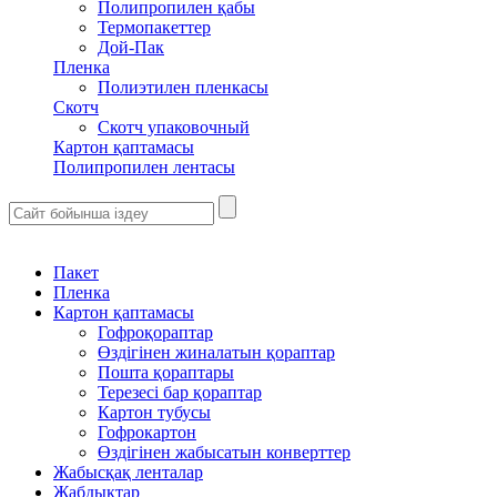
Полипропилен қабы
Термопакеттер
Дой-Пак
Пленка
Полиэтилен пленкасы
Скотч
Скотч упаковочный
Картон қаптамасы
Полипропилен лентасы
Пакет
Пленка
Картон қаптамасы
Гофроқораптар
Өздігінен жиналатын қораптар
Пошта қораптары
Терезесі бар қораптар
Картон тубусы
Гофрокартон
Өздігінен жабысатын конверттер
Жабысқақ ленталар
Жабдықтар