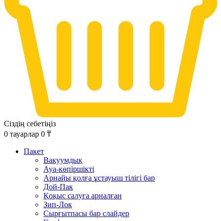
Сіздің себетіңіз
0
тауарлар
0
₸
Пакет
Вакуумдық
Ауа-көпіршікті
Арнайы қолға ұстауыш тілігі бар
Дой-Пак
Қоқыс салуға арналған
Зип-Лок
Сырғытпасы бар слайдер