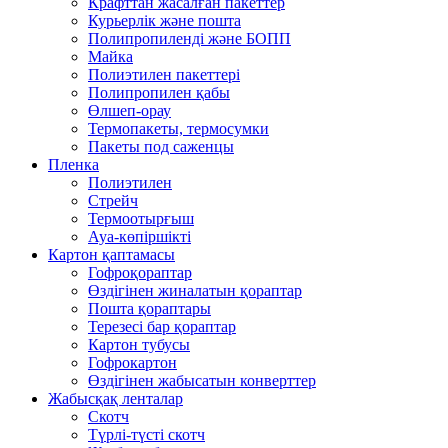
Крафттан жасалған пакеттер
Курьерлік және пошта
Полипропиленді және БОПП
Майка
Полиэтилен пакеттері
Полипропилен қабы
Өлшеп-орау
Термопакеты, термосумки
Пакеты под саженцы
Пленка
Полиэтилен
Стрейч
Термоотырғыш
Ауа-көпіршікті
Картон қаптамасы
Гофроқораптар
Өздігінен жиналатын қораптар
Пошта қораптары
Терезесі бар қораптар
Картон тубусы
Гофрокартон
Өздігінен жабысатын конверттер
Жабысқақ ленталар
Скотч
Түрлі-түсті скотч