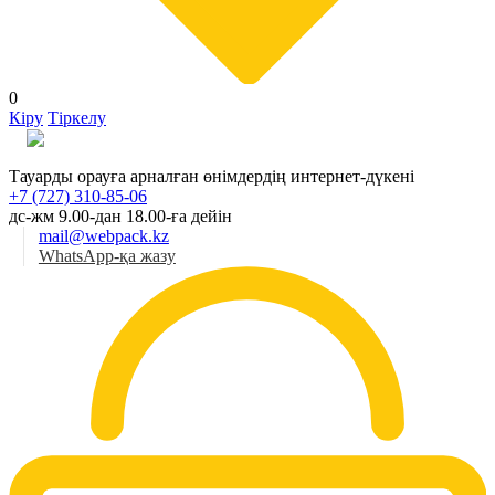
0
Кіру
Тіркелу
Қаз
Тауарды орауға арналған өнімдердің интернет-дүкені
+7 (727) 310-85-06
дс-жм 9.00-дан 18.00-ға дейін
mail@webpack.kz
WhatsApp-қа жазу