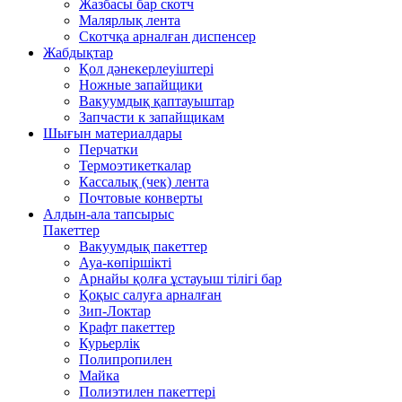
Жазбасы бар скотч
Малярлық лента
Скотчқа арналған диспенсер
Жабдықтар
Қол дәнекерлеуіштері
Ножные запайщики
Вакуумдық қаптауыштар
Запчасти к запайщикам
Шығын материалдары
Перчатки
Термоэтикеткалар
Кассалық (чек) лента
Почтовые конверты
Алдын-ала тапсырыс
Пакеттер
Вакуумдық пакеттер
Ауа-көпіршікті
Арнайы қолға ұстауыш тілігі бар
Қоқыс салуға арналған
Зип-Локтар
Крафт пакеттер
Курьерлік
Полипропилен
Майка
Полиэтилен пакеттері