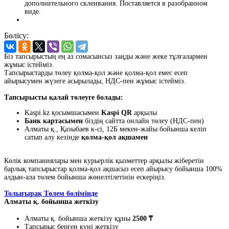
дополнительного склеивания. Поставляется в разобранном
виде.
Бөлісу:
Біз тапсырыстың ең аз сомасынсыз заңды және жеке тұлғалармен
жұмыс істейміз.
Тапсырыстарды төлеу қолма-қол және қолма-қол емес есеп
айырысумен жүзеге асырылады, НДС-пен жұмыс істейміз.
Тапсырысты қалай төлеуге болады:
Kaspi.kz қосымшасымен
Kaspi QR
арқылы
Банк картасымен
біздің сайтта онлайн төлеу (НДС-пен)
Алматы қ., Қазыбаев к-сі, 12Б мекен-жайы бойынша келіп
сатып алу кезінде
қолма-қол ақшамен
Көлік компаниялары мен курьерлік қызметтер арқылы жіберетін
барлық тапсырыстар қолма-қол ақшасыз есеп айырысу бойынша 100%
алдын-ала төлем бойынша жөнелтілетінін ескеріңіз.
Толығырақ Төлем бөлімінде
Алматы қ. бойынша жеткізу
Алматы қ. бойынша жеткізу құны
2500 ₸
Тапсырыс берген күні жеткізу