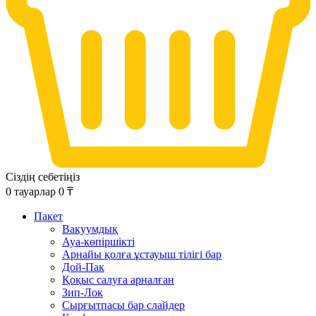
Сіздің себетіңіз
0
тауарлар
0
₸
Пакет
Вакуумдық
Ауа-көпіршікті
Арнайы қолға ұстауыш тілігі бар
Дой-Пак
Қоқыс салуға арналған
Зип-Лок
Сырғытпасы бар слайдер