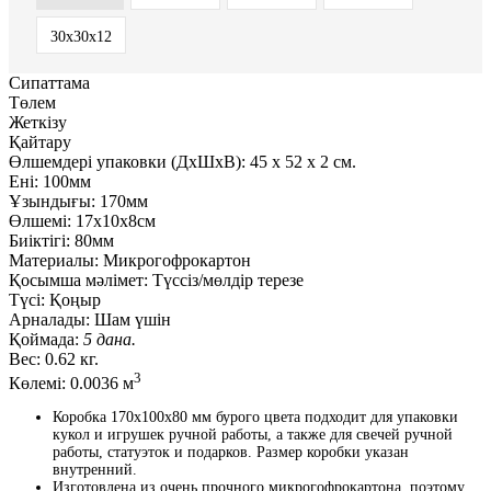
30х30х12
Сипаттама
Төлем
Жеткізу
Қайтару
Өлшемдері упаковки (ДxШxВ):
45
x
52
x
2 см.
Ені:
100мм
Ұзындығы:
170мм
Өлшемі:
17х10х8см
Биіктігі:
80мм
Материалы:
Микрогофрокартон
Қосымша мәлімет:
Түссіз/мөлдір терезе
Түсі:
Қоңыр
Арналады:
Шам үшін
Қоймада:
5 дана.
Вес:
0.62 кг.
3
Көлемі:
0.0036 м
Коробка 170х100х80 мм бурого цвета подходит для упаковки
кукол и игрушек ручной работы, а также для свечей ручной
работы, статуэток и подарков. Размер коробки указан
внутренний.
Изготовлена из очень прочного микрогофрокартона, поэтому