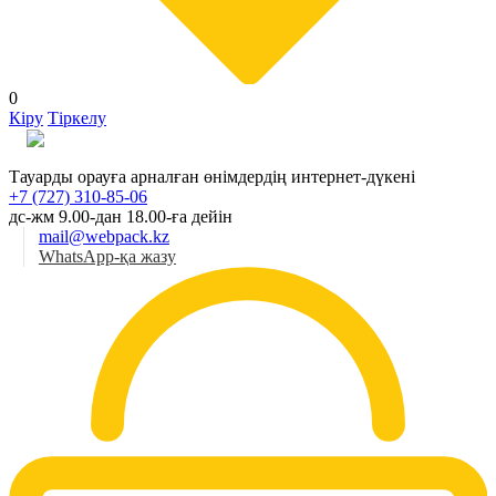
0
Кіру
Тіркелу
Қаз
Тауарды орауға арналған өнімдердің интернет-дүкені
+7 (727) 310-85-06
дс-жм 9.00-дан 18.00-ға дейін
mail@webpack.kz
WhatsApp-қа жазу