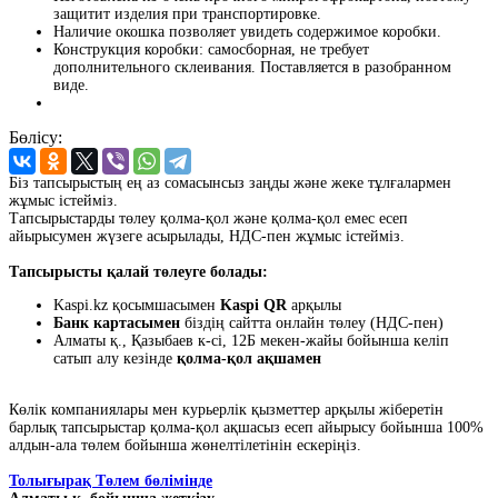
защитит изделия при транспортировке.
Наличие окошка позволяет увидеть содержимое коробки.
Конструкция коробки: самосборная, не требует
дополнительного склеивания. Поставляется в разобранном
виде.
Бөлісу:
Біз тапсырыстың ең аз сомасынсыз заңды және жеке тұлғалармен
жұмыс істейміз.
Тапсырыстарды төлеу қолма-қол және қолма-қол емес есеп
айырысумен жүзеге асырылады, НДС-пен жұмыс істейміз.
Тапсырысты қалай төлеуге болады:
Kaspi.kz қосымшасымен
Kaspi QR
арқылы
Банк картасымен
біздің сайтта онлайн төлеу (НДС-пен)
Алматы қ., Қазыбаев к-сі, 12Б мекен-жайы бойынша келіп
сатып алу кезінде
қолма-қол ақшамен
Көлік компаниялары мен курьерлік қызметтер арқылы жіберетін
барлық тапсырыстар қолма-қол ақшасыз есеп айырысу бойынша 100%
алдын-ала төлем бойынша жөнелтілетінін ескеріңіз.
Толығырақ Төлем бөлімінде