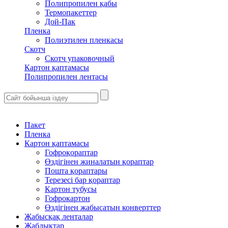
Полипропилен қабы
Термопакеттер
Дой-Пак
Пленка
Полиэтилен пленкасы
Скотч
Скотч упаковочный
Картон қаптамасы
Полипропилен лентасы
Пакет
Пленка
Картон қаптамасы
Гофроқораптар
Өздігінен жиналатын қораптар
Пошта қораптары
Терезесі бар қораптар
Картон тубусы
Гофрокартон
Өздігінен жабысатын конверттер
Жабысқақ ленталар
Жабдықтар