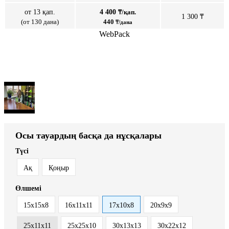
от 13 қап.
4 400
₸/қап.
1 300 ₸
(от 130 дана)
440
₸/дана
WebPack
Осы тауардың басқа да нұсқалары
Түсі
Ақ
Қоңыр
Өлшемі
15х15х8
16x11x11
17х10х8
20x9x9
25х11х11
25х25х10
30x13x13
30х22х12