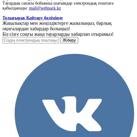
Тауардың сапасы бойынша шағымдар электрондық поштаға
қабылданады:
mail@webpack.kz
Толығырақ Қайтару бөлімінде
Жаңалықтар мен жеңілдіктерге жазылыңыз, барлық
оқиғалардан хабардар болыңыз!
Біз сізге соңғы жаңа тауарларды хабарлап отырамыз!