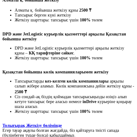
Алматы қ. бойынша жеткізу
Алматы қ. бойынша жеткізу құны
2500 ₸
Тапсырыс берген күні жеткізу
Жеткізу шарттары: тапсырыс үшін
100%
төлем
DPD және JetLogistic курьерлік қызметтері арқылы Қазақстан
бойынша жеткізу
DPD және JetLogistic курьерлік қызметтері арқылы жеткізу
құны –
КҚ тарифтеріне сәйкес
.
Жеткізу шарттары: тапсырыс үшін
100%
төлем
Қазақстан бойынша көлік компанияларымен жеткізу
Тапсырыстарды
кез-келген көлік компаниялары
арқылы
салып жібере аламыз. Көлік компаниясына дейін жеткізу құны -
2500 ₸
Сіз сондай-ақ біздің қоймадан тапсырысыңызды өзіңіз алып
кетуге тапсырыс бере аласыз немесе
inDrive
курьеріне қоңырау
шала аласыз.
Жеткізу шарттары: тапсырыс үшін
100%
төлем
Толығырақ Жеткізу бөлімінде
Егер тауар ақаулы болған жағдайда, біз қайтаруға тиісті сапада
(бүлінбеген түрде болса) қабылдаймыз.