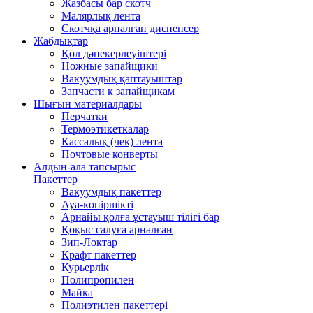
Жазбасы бар скотч
Малярлық лента
Скотчқа арналған диспенсер
Жабдықтар
Қол дәнекерлеуіштері
Ножные запайщики
Вакуумдық қаптауыштар
Запчасти к запайщикам
Шығын материалдары
Перчатки
Термоэтикеткалар
Кассалық (чек) лента
Почтовые конверты
Алдын-ала тапсырыс
Пакеттер
Вакуумдық пакеттер
Ауа-көпіршікті
Арнайы қолға ұстауыш тілігі бар
Қоқыс салуға арналған
Зип-Локтар
Крафт пакеттер
Курьерлік
Полипропилен
Майка
Полиэтилен пакеттері