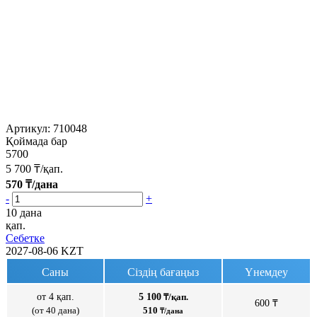
Артикул:
710048
Қоймада бар
5700
5 700
₸/қап.
570
₸/дана
-
+
10 дана
қап.
Себетке
2027-08-06
KZT
Саны
Сіздің бағаңыз
Үнемдеу
от 4 қап.
5 100
₸/қап.
600 ₸
(от 40 дана)
510
₸/дана