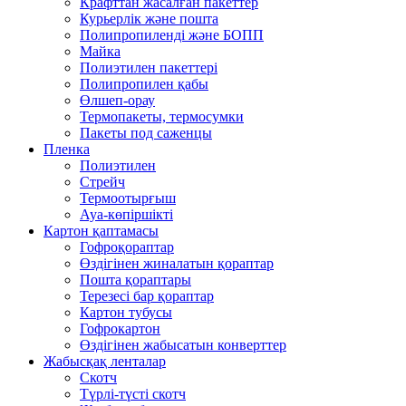
Крафттан жасалған пакеттер
Курьерлік және пошта
Полипропиленді және БОПП
Майка
Полиэтилен пакеттері
Полипропилен қабы
Өлшеп-орау
Термопакеты, термосумки
Пакеты под саженцы
Пленка
Полиэтилен
Стрейч
Термоотырғыш
Ауа-көпіршікті
Картон қаптамасы
Гофроқораптар
Өздігінен жиналатын қораптар
Пошта қораптары
Терезесі бар қораптар
Картон тубусы
Гофрокартон
Өздігінен жабысатын конверттер
Жабысқақ ленталар
Скотч
Түрлі-түсті скотч