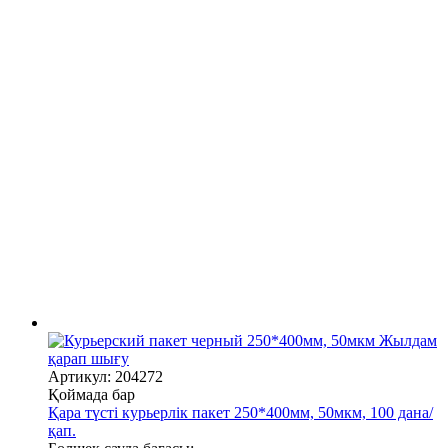
Жылдам
қарап шығу
Артикул: 204272
Қоймада бар
Қара түсті курьерлік пакет 250*400мм, 50мкм, 100 дана/
қап.