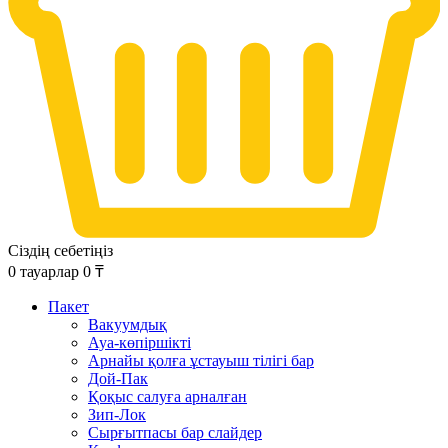
Сіздің себетіңіз
0
тауарлар
0
₸
Пакет
Вакуумдық
Ауа-көпіршікті
Арнайы қолға ұстауыш тілігі бар
Дой-Пак
Қоқыс салуға арналған
Зип-Лок
Сырғытпасы бар слайдер