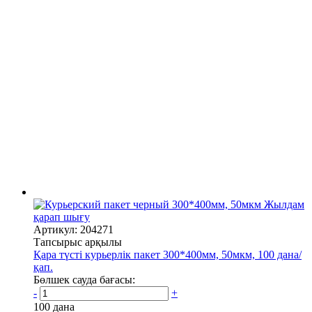
Жылдам
қарап шығу
Артикул: 204271
Тапсырыс арқылы
Қара түсті курьерлік пакет 300*400мм, 50мкм, 100 дана/
қап.
Бөлшек сауда бағасы:
-
+
100 дана