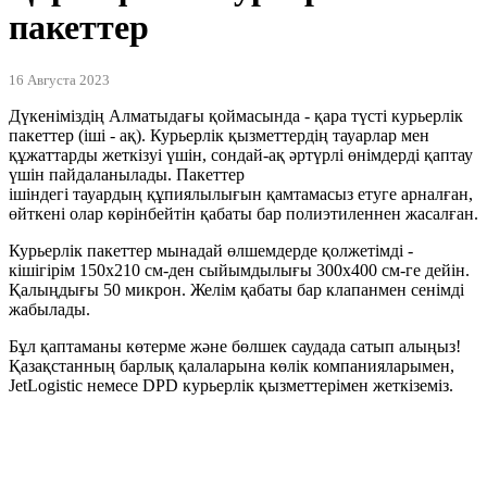
пакеттер
16 Августа 2023
Дүкеніміздің Алматыдағы қоймасында - қара түсті курьерлік
пакеттер (іші - ақ). Курьерлік қызметтердің тауарлар мен
құжаттарды жеткізуі үшін, сондай-ақ әртүрлі өнімдерді қаптау
үшін пайдаланылады. Пакеттер
ішіндегі тауардың құпиялылығын қамтамасыз етуге арналған,
өйткені олар көрінбейтін қабаты бар полиэтиленнен жасалған.
Курьерлік пакеттер мынадай өлшемдерде қолжетімді -
кішігірім 150x210 см-ден сыйымдылығы 300x400 см-ге дейін.
Қалыңдығы 50 микрон. Желім қабаты бар клапанмен сенімді
жабылады.
Бұл қаптаманы көтерме және бөлшек саудада сатып алыңыз!
Қазақстанның барлық қалаларына көлік компанияларымен,
JetLogistic немесе DPD курьерлік қызметтерімен жеткіземіз.