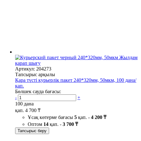
Жылдам
қарап шығу
Артикул: 204273
Тапсырыс арқылы
Қара түсті курьерлік пакет 240*320мм, 50мкм, 100 дана/
қап.
Бөлшек сауда бағасы:
-
+
100 дана
қап.
4 700 ₸
Ұсақ көтерме бағасы
5
қап. -
4 200 ₸
Оптом
14
қап. -
3 700 ₸
Тапсырыс беру