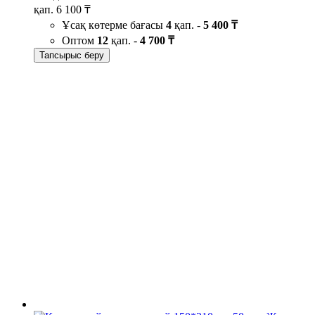
қап.
6 100 ₸
Ұсақ көтерме бағасы
4
қап. -
5 400 ₸
Оптом
12
қап. -
4 700 ₸
Тапсырыс беру