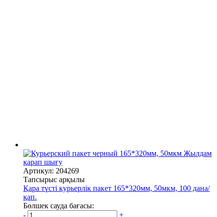
Жылдам
қарап шығу
Артикул: 204269
Тапсырыс арқылы
Қара түсті курьерлік пакет 165*320мм, 50мкм, 100 дана/
қап.
Бөлшек сауда бағасы:
-
+