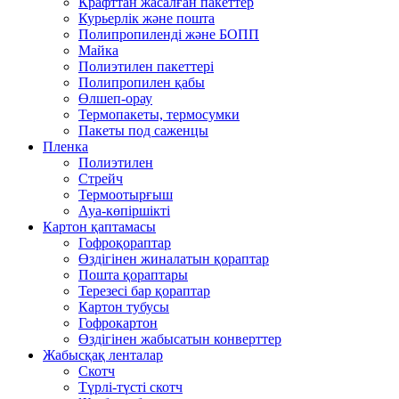
Крафттан жасалған пакеттер
Курьерлік және пошта
Полипропиленді және БОПП
Майка
Полиэтилен пакеттері
Полипропилен қабы
Өлшеп-орау
Термопакеты, термосумки
Пакеты под саженцы
Пленка
Полиэтилен
Стрейч
Термоотырғыш
Ауа-көпіршікті
Картон қаптамасы
Гофроқораптар
Өздігінен жиналатын қораптар
Пошта қораптары
Терезесі бар қораптар
Картон тубусы
Гофрокартон
Өздігінен жабысатын конверттер
Жабысқақ ленталар
Скотч
Түрлі-түсті скотч