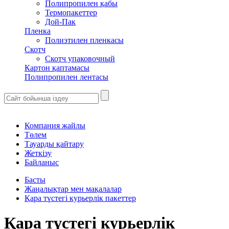
Полипропилен қабы
Термопакеттер
Дой-Пак
Пленка
Полиэтилен пленкасы
Скотч
Скотч упаковочный
Картон қаптамасы
Полипропилен лентасы
Компания жайлы
Төлем
Тауарды қайтару
Жеткізу
Байланыс
Басты
Жаңалықтар мен мақалалар
Қара түстегі курьерлік пакеттер
Қара түстегі курьерлік