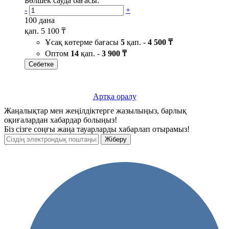
Бөлшек сауда бағасы:
-
+
100 дана
қап.
5 100 ₸
Ұсақ көтерме бағасы
5
қап. -
4 500 ₸
Оптом
14
қап. -
3 900 ₸
Себетке
Артқа оралу
Жаңалықтар мен жеңілдіктерге жазылыңыз, барлық
оқиғалардан хабардар болыңыз!
Біз сізге соңғы жаңа тауарларды хабарлап отырамыз!