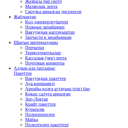
Жазбасы бар скотч
Малярлық лента
Скотчқа арналған диспенсер
Жабдықтар
Қол дәнекерлеуіштері
Ножные запайщики
Вакуумдық қаптауыштар
Запчасти к запайщикам
Шығын материалдары
Перчатки
Термоэтикеткалар
Кассалық (чек) лента
Почтовые конверты
Алдын-ала тапсырыс
Пакеттер
Вакуумдық пакеттер
Ауа-көпіршікті
Арнайы қолға ұстауыш тілігі бар
Қоқыс салуға арналған
Зип-Локтар
Крафт пакеттер
Курьерлік
Полипропилен
Майка
Полиэтилен пакеттері