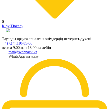
0
Кіру
Тіркелу
Қаз
Тауарды орауға арналған өнімдердің интернет-дүкені
+7 (727) 310-85-06
дс-жм 9.00-дан 18.00-ға дейін
mail@webpack.kz
WhatsApp-қа жазу