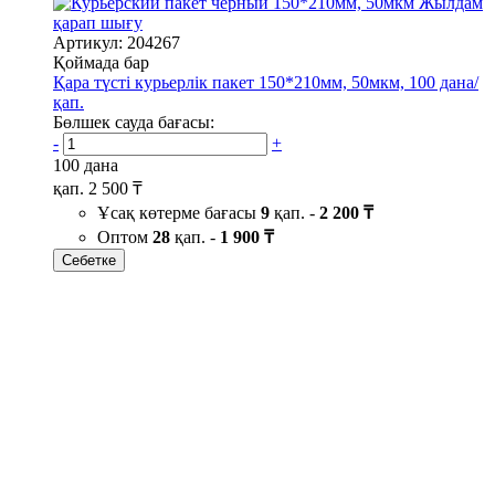
Жылдам
қарап шығу
Артикул: 204267
Қоймада бар
Қара түсті курьерлік пакет 150*210мм, 50мкм, 100 дана/
қап.
Бөлшек сауда бағасы:
-
+
100 дана
қап.
2 500 ₸
Ұсақ көтерме бағасы
9
қап. -
2 200 ₸
Оптом
28
қап. -
1 900 ₸
Себетке