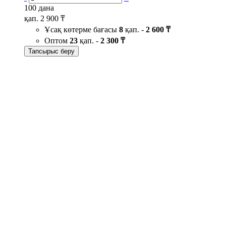
100 дана
қап.
2 900 ₸
Ұсақ көтерме бағасы
8
қап. -
2 600 ₸
Оптом
23
қап. -
2 300 ₸
Тапсырыс беру