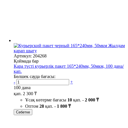
Жылдам
қарап шығу
Артикул: 204268
Қоймада бар
Қара түсті курьерлік пакет 165*240мм, 50мкм, 100 дана/
қап.
Бөлшек сауда бағасы:
-
+
100 дана
қап.
2 300 ₸
Ұсақ көтерме бағасы
10
қап. -
2 000 ₸
Оптом
28
қап. -
1 800 ₸
Себетке