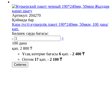
Жылдам
қарап шығу
Артикул: 204270
Қоймада бар
Қара түсті курьерлік пакет 190*240мм, 50мкм, 100 дана/
қап.
Бөлшек сауда бағасы:
-
+
100 дана
қап.
2 800 ₸
Ұсақ көтерме бағасы
6
қап. -
2 400 ₸
Оптом
17
қап. -
2 100 ₸
Себетке