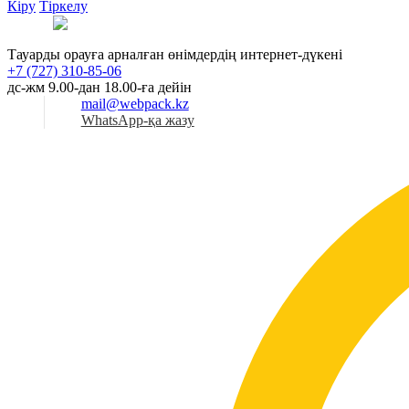
Кіру
Тіркелу
Қаз
Тауарды орауға арналған өнімдердің интернет-дүкені
+7 (727) 310-85-06
дс-жм 9.00-дан 18.00-ға дейін
mail@webpack.kz
WhatsApp-қа жазу