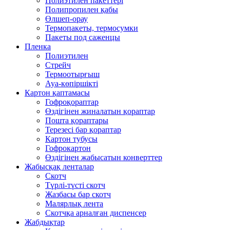
Полиэтилен пакеттері
Полипропилен қабы
Өлшеп-орау
Термопакеты, термосумки
Пакеты под саженцы
Пленка
Полиэтилен
Стрейч
Термоотырғыш
Ауа-көпіршікті
Картон қаптамасы
Гофроқораптар
Өздігінен жиналатын қораптар
Пошта қораптары
Терезесі бар қораптар
Картон тубусы
Гофрокартон
Өздігінен жабысатын конверттер
Жабысқақ ленталар
Скотч
Түрлі-түсті скотч
Жазбасы бар скотч
Малярлық лента
Скотчқа арналған диспенсер
Жабдықтар