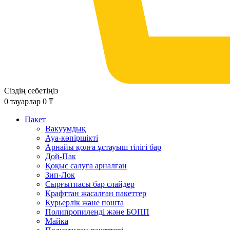
Сіздің себетіңіз
0
тауарлар
0
₸
Пакет
Вакуумдық
Ауа-көпіршікті
Арнайы қолға ұстауыш тілігі бар
Дой-Пак
Қоқыс салуға арналған
Зип-Лок
Сырғытпасы бар слайдер
Крафттан жасалған пакеттер
Курьерлік және пошта
Полипропиленді және БОПП
Майка