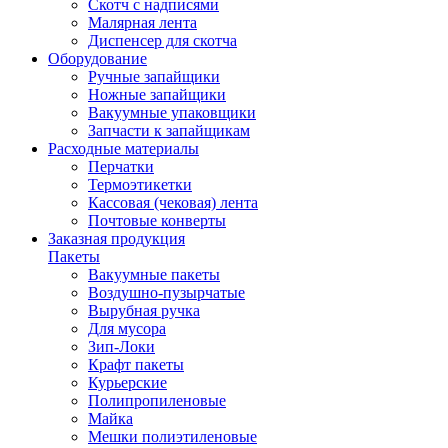
Скотч с надписями
Малярная лента
Диспенсер для скотча
Оборудование
Ручные запайщики
Ножные запайщики
Вакуумные упаковщики
Запчасти к запайщикам
Расходные материалы
Перчатки
Термоэтикетки
Кассовая (чековая) лента
Почтовые конверты
Заказная продукция
Пакеты
Вакуумные пакеты
Воздушно-пузырчатые
Вырубная ручка
Для мусора
Зип-Локи
Крафт пакеты
Курьерские
Полипропиленовые
Майка
Мешки полиэтиленовые