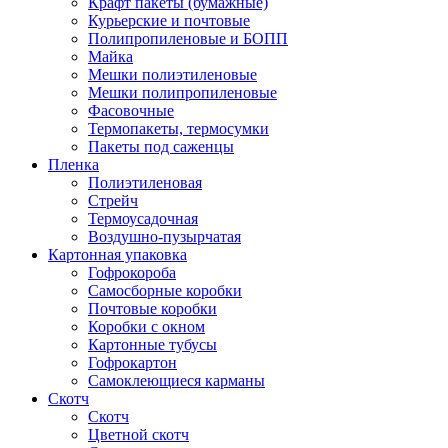
Крафт пакеты (бумажные)
Курьерские и почтовые
Полипропиленовые и БОПП
Майка
Мешки полиэтиленовые
Мешки полипропиленовые
Фасовочные
Термопакеты, термосумки
Пакеты под саженцы
Пленка
Полиэтиленовая
Стрейч
Термоусадочная
Воздушно-пузырчатая
Картонная упаковка
Гофрокороба
Самосборные коробки
Почтовые коробки
Коробки с окном
Картонные тубусы
Гофрокартон
Самоклеющиеся карманы
Скотч
Скотч
Цветной скотч