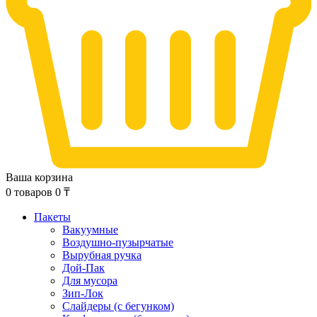
Ваша корзина
0
товаров
0
₸
Пакеты
Вакуумные
Воздушно-пузырчатые
Вырубная ручка
Дой-Пак
Для мусора
Зип-Лок
Слайдеры (с бегунком)