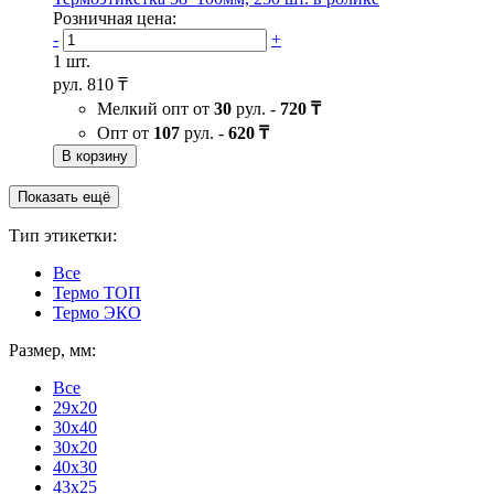
Розничная цена:
-
+
1 шт.
рул.
810 ₸
Мелкий опт от
30
рул. -
720 ₸
Опт от
107
рул. -
620 ₸
В корзину
Показать ещё
Тип этикетки:
Все
Термо ТОП
Термо ЭКО
Размер, мм:
Все
29x20
30x40
30х20
40x30
43х25