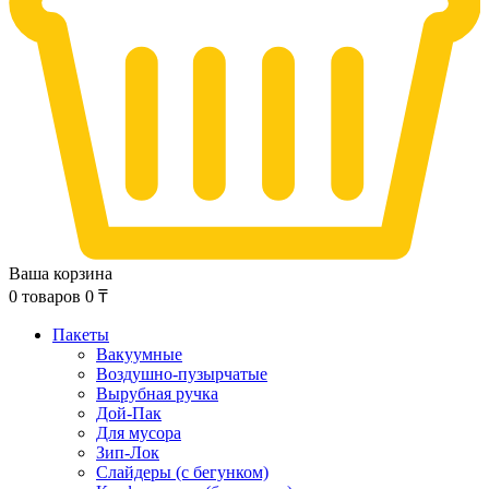
Ваша корзина
0
товаров
0
₸
Пакеты
Вакуумные
Воздушно-пузырчатые
Вырубная ручка
Дой-Пак
Для мусора
Зип-Лок
Слайдеры (с бегунком)