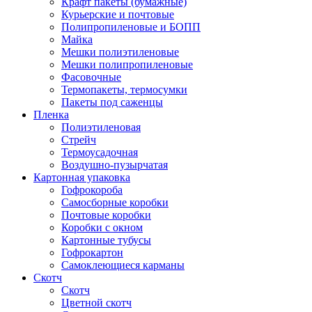
Крафт пакеты (бумажные)
Курьерские и почтовые
Полипропиленовые и БОПП
Майка
Мешки полиэтиленовые
Мешки полипропиленовые
Фасовочные
Термопакеты, термосумки
Пакеты под саженцы
Пленка
Полиэтиленовая
Стрейч
Термоусадочная
Воздушно-пузырчатая
Картонная упаковка
Гофрокороба
Самосборные коробки
Почтовые коробки
Коробки с окном
Картонные тубусы
Гофрокартон
Самоклеющиеся карманы
Скотч
Скотч
Цветной скотч