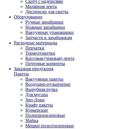
Скотч с надписями
Малярная лента
Диспенсер для скотча
Оборудование
Ручные запайщики
Ножные запайщики
Вакуумные упаковщики
Запчасти к запайщикам
Расходные материалы
Перчатки
Термоэтикетки
Кассовая (чековая) лента
Почтовые конверты
Заказная продукция
Пакеты
Вакуумные пакеты
Воздушно-пузырчатые
Вырубная ручка
Для мусора
Зип-Локи
Крафт пакеты
Курьерские
Полипропиленовые
Майка
Мешки полиэтиленовые