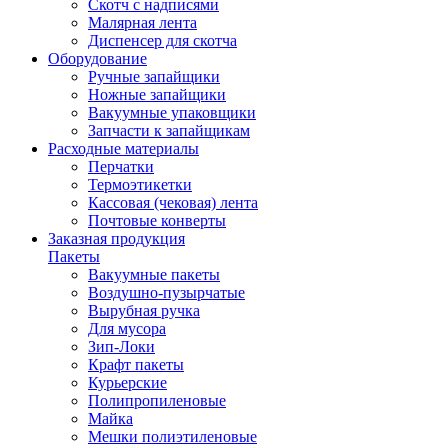
Скотч с надписями
Малярная лента
Диспенсер для скотча
Оборудование
Ручные запайщики
Ножные запайщики
Вакуумные упаковщики
Запчасти к запайщикам
Расходные материалы
Перчатки
Термоэтикетки
Кассовая (чековая) лента
Почтовые конверты
Заказная продукция
Пакеты
Вакуумные пакеты
Воздушно-пузырчатые
Вырубная ручка
Для мусора
Зип-Локи
Крафт пакеты
Курьерские
Полипропиленовые
Майка
Мешки полиэтиленовые