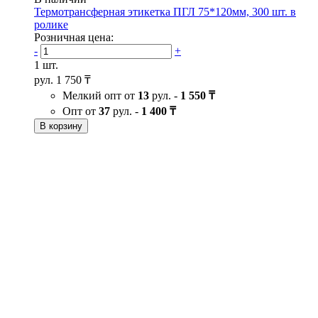
Термотрансферная этикетка ПГЛ 75*120мм, 300 шт. в
ролике
Розничная цена:
-
+
1 шт.
рул.
1 750 ₸
Мелкий опт от
13
рул. -
1 550 ₸
Опт от
37
рул. -
1 400 ₸
В корзину