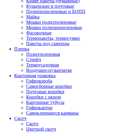
Крафт пакеты (бумажные)
Курьерские и почтовые
Полипропиленовые и БОПП
Майка
Мешки полиэтиленовые
Мешки полипропиленовые
Фасовочные
Термопакеты, термосумки
Пакеты под саженцы
Пленка
Полиэтиленовая
Стрейч
Термоусадочная
Воздушно-пузырчатая
Картонная упаковка
Гофрокороба
Самосборные коробки
Почтовые коробки
Коробки с окном
Картонные тубусы
Гофрокартон
Самоклеющиеся карманы
Скотч
Скотч
Цветной скотч