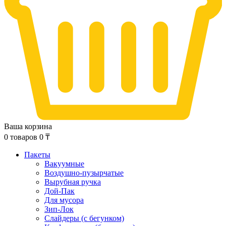
Ваша корзина
0
товаров
0
₸
Пакеты
Вакуумные
Воздушно-пузырчатые
Вырубная ручка
Дой-Пак
Для мусора
Зип-Лок
Слайдеры (с бегунком)