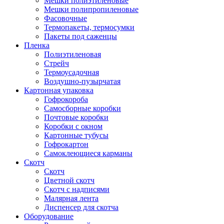
Мешки полиэтиленовые
Мешки полипропиленовые
Фасовочные
Термопакеты, термосумки
Пакеты под саженцы
Пленка
Полиэтиленовая
Стрейч
Термоусадочная
Воздушно-пузырчатая
Картонная упаковка
Гофрокороба
Самосборные коробки
Почтовые коробки
Коробки с окном
Картонные тубусы
Гофрокартон
Самоклеющиеся карманы
Скотч
Скотч
Цветной скотч
Скотч с надписями
Малярная лента
Диспенсер для скотча
Оборудование