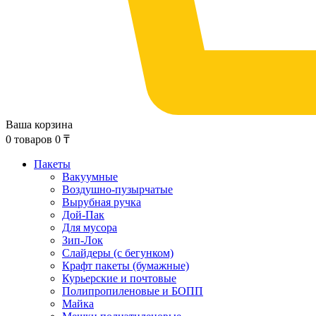
Ваша корзина
0
товаров
0
₸
Пакеты
Вакуумные
Воздушно-пузырчатые
Вырубная ручка
Дой-Пак
Для мусора
Зип-Лок
Слайдеры (с бегунком)
Крафт пакеты (бумажные)
Курьерские и почтовые
Полипропиленовые и БОПП
Майка