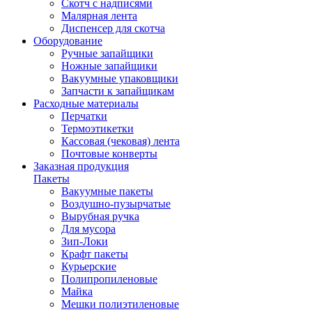
Скотч с надписями
Малярная лента
Диспенсер для скотча
Оборудование
Ручные запайщики
Ножные запайщики
Вакуумные упаковщики
Запчасти к запайщикам
Расходные материалы
Перчатки
Термоэтикетки
Кассовая (чековая) лента
Почтовые конверты
Заказная продукция
Пакеты
Вакуумные пакеты
Воздушно-пузырчатые
Вырубная ручка
Для мусора
Зип-Локи
Крафт пакеты
Курьерские
Полипропиленовые
Майка
Мешки полиэтиленовые