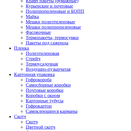
Крафт пакеты (бумажные)
Курьерские и почтовые
Полипропиленовые и БОПП
Майка
Мешки полиэтиленовые
Мешки полипропиленовые
Фасовочные
Термопакеты, термосумки
Пакеты под саженцы
Пленка
Полиэтиленовая
Стрейч
Термоусадочная
Воздушно-пузырчатая
Картонная упаковка
Гофрокороба
Самосборные коробки
Почтовые коробки
Коробки с окном
Картонные тубусы
Гофрокартон
Самоклеющиеся карманы
Скотч
Скотч
Цветной скотч