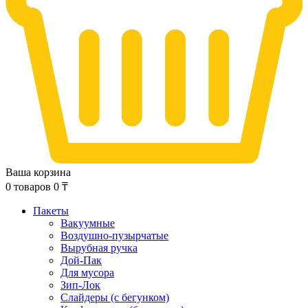
Ваша корзина
0
товаров
0
₸
Пакеты
Вакуумные
Воздушно-пузырчатые
Вырубная ручка
Дой-Пак
Для мусора
Зип-Лок
Слайдеры (с бегунком)