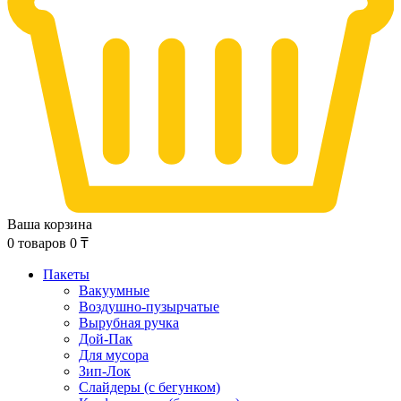
Ваша корзина
0
товаров
0
₸
Пакеты
Вакуумные
Воздушно-пузырчатые
Вырубная ручка
Дой-Пак
Для мусора
Зип-Лок
Слайдеры (с бегунком)