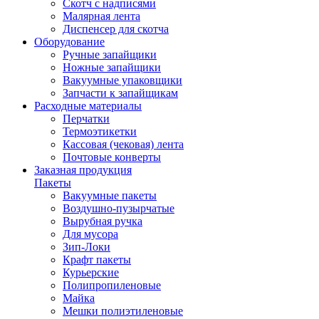
Скотч с надписями
Малярная лента
Диспенсер для скотча
Оборудование
Ручные запайщики
Ножные запайщики
Вакуумные упаковщики
Запчасти к запайщикам
Расходные материалы
Перчатки
Термоэтикетки
Кассовая (чековая) лента
Почтовые конверты
Заказная продукция
Пакеты
Вакуумные пакеты
Воздушно-пузырчатые
Вырубная ручка
Для мусора
Зип-Локи
Крафт пакеты
Курьерские
Полипропиленовые
Майка
Мешки полиэтиленовые