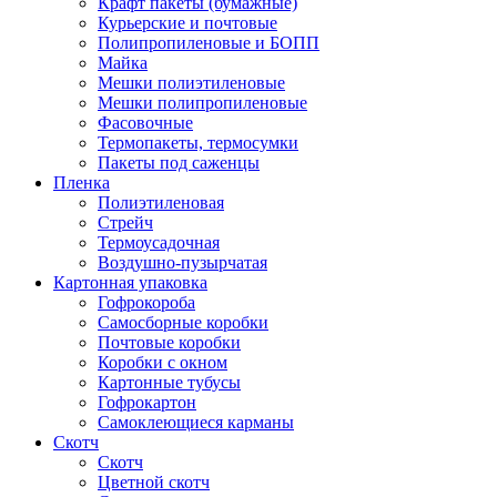
Крафт пакеты (бумажные)
Курьерские и почтовые
Полипропиленовые и БОПП
Майка
Мешки полиэтиленовые
Мешки полипропиленовые
Фасовочные
Термопакеты, термосумки
Пакеты под саженцы
Пленка
Полиэтиленовая
Стрейч
Термоусадочная
Воздушно-пузырчатая
Картонная упаковка
Гофрокороба
Самосборные коробки
Почтовые коробки
Коробки с окном
Картонные тубусы
Гофрокартон
Самоклеющиеся карманы
Скотч
Скотч
Цветной скотч