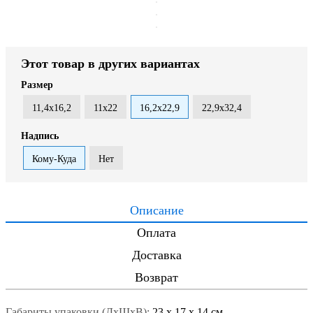
Этот товар в других вариантах
Размер
11,4х16,2
11х22
16,2х22,9
22,9х32,4
Надпись
Кому-Куда
Нет
Описание
Оплата
Доставка
Возврат
Габариты упаковки (ДxШxВ):
23
x
17
x
14 см.