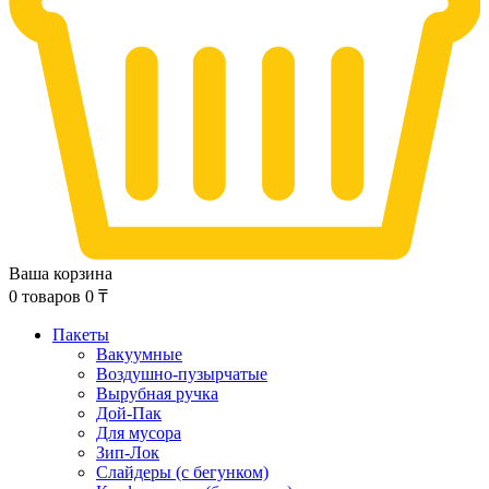
Ваша корзина
0
товаров
0
₸
Пакеты
Вакуумные
Воздушно-пузырчатые
Вырубная ручка
Дой-Пак
Для мусора
Зип-Лок
Слайдеры (с бегунком)