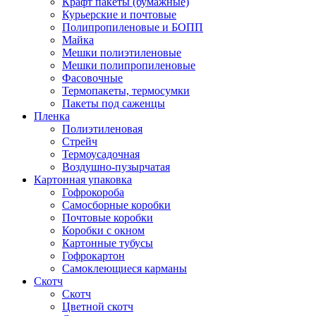
Крафт пакеты (бумажные)
Курьерские и почтовые
Полипропиленовые и БОПП
Майка
Мешки полиэтиленовые
Мешки полипропиленовые
Фасовочные
Термопакеты, термосумки
Пакеты под саженцы
Пленка
Полиэтиленовая
Стрейч
Термоусадочная
Воздушно-пузырчатая
Картонная упаковка
Гофрокороба
Самосборные коробки
Почтовые коробки
Коробки с окном
Картонные тубусы
Гофрокартон
Самоклеющиеся карманы
Скотч
Скотч
Цветной скотч