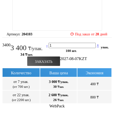
Артикул:
204103
Под заказ от
20
дней
3400
-
+
3 400
упак.
₸/упак.
100 шт.
34
₸/шт.
2027-08-07
KZT
ЗАКАЗАТЬ
Количество
Ваша цена
Экономия
от 7 упак.
3 000
₸/упак.
400 ₸
(от 700 шт.)
30
₸/шт.
от 22 упак.
2 600
₸/упак.
800 ₸
(от 2200 шт.)
26
₸/шт.
WebPack