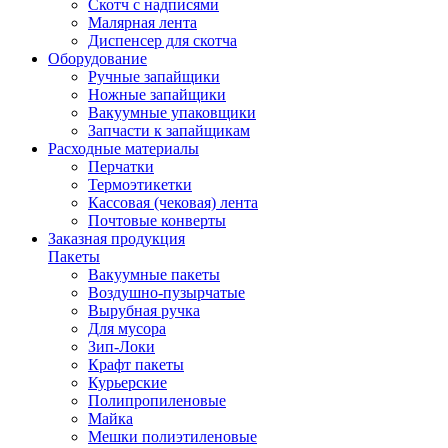
Скотч с надписями
Малярная лента
Диспенсер для скотча
Оборудование
Ручные запайщики
Ножные запайщики
Вакуумные упаковщики
Запчасти к запайщикам
Расходные материалы
Перчатки
Термоэтикетки
Кассовая (чековая) лента
Почтовые конверты
Заказная продукция
Пакеты
Вакуумные пакеты
Воздушно-пузырчатые
Вырубная ручка
Для мусора
Зип-Локи
Крафт пакеты
Курьерские
Полипропиленовые
Майка
Мешки полиэтиленовые