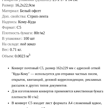
Размер:
16,2х22,9см
Материал:
Белый офсет
Доп. свойства:
Стрип-лента
Надпись:
Кому-Куда
Формат:
С5
Плотность бумаги:
80г/м2
В упаковке::
100 шт
На складе:
под заказ
Вес:
0.71 кг.
3
Объем:
0.0023 м
Конверт почтовый C5, размер 162x229 мм с адресной сеткой
"Куда-Кому" — используется для отправки частных писем,
открыток, квитанций, деловой корреспонденции, рекламных
рассылок и других типов документов.
Для изготовления конвертов применяется качественная бумага
плотности 80 г/м2.
В конверт С5 входит лист формата А4 сложенный вдвое,