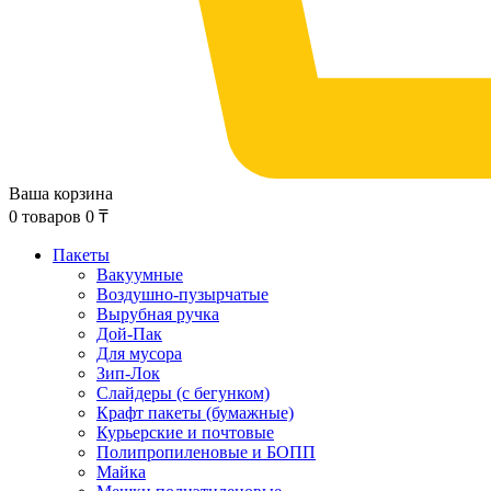
Ваша корзина
0
товаров
0
₸
Пакеты
Вакуумные
Воздушно-пузырчатые
Вырубная ручка
Дой-Пак
Для мусора
Зип-Лок
Слайдеры (с бегунком)
Крафт пакеты (бумажные)
Курьерские и почтовые
Полипропиленовые и БОПП
Майка