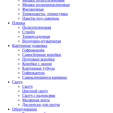
Мешки полиэтиленовые
Мешки полипропиленовые
Фасовочные
Термопакеты, термосумки
Пакеты под саженцы
Пленка
Полиэтиленовая
Стрейч
Термоусадочная
Воздушно-пузырчатая
Картонная упаковка
Гофрокороба
Самосборные коробки
Почтовые коробки
Коробки с окном
Картонные тубусы
Гофрокартон
Самоклеющиеся карманы
Скотч
Скотч
Цветной скотч
Скотч с надписями
Малярная лента
Диспенсер для скотча
Оборудование