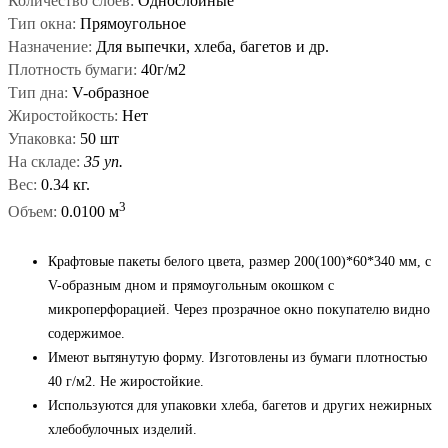
Количество слоев:
Однослойные
Тип окна:
Прямоугольное
Назначение:
Для выпечки, хлеба, багетов и др.
Плотность бумаги:
40г/м2
Тип дна:
V-образное
Жиростойкость:
Нет
Упаковка:
50 шт
На складе:
35 уп.
Вес:
0.34 кг.
3
Объем:
0.0100 м
Крафтовые пакеты белого цвета, размер 200(100)*60*340 мм, с
V-образным дном и прямоугольным окошком с
микроперфорацией. Через прозрачное окно покупателю видно
содержимое.
Имеют вытянутую форму. Изготовлены из бумаги плотностью
40 г/м2. Не жиростойкие.
Используются для упаковки хлеба, багетов и других нежирных
хлебобулочных изделий.