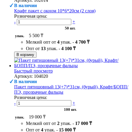
Артикул: 102014
В наличии
Крафт пакет с окном 10*6*20см (2 слоя)
Розничная цена:
-
+
50 шт.
5 500 ₸
упак.
Мелкий опт от
4
упак. -
4 700 ₸
Опт от
13
упак. -
4 100 ₸
В корзину
Быстрый просмотр
Артикул: 104020
В наличии
Пакет пятишовный 13(+7)*31см, (бурый), Крафт/БОПП/
ПЭ, прозрачные фальцы
Розничная цена:
-
+
100 шт.
19 000 ₸
упак.
Мелкий опт от
2
упак. -
17 000 ₸
Опт от
4
упак. -
15 000 ₸