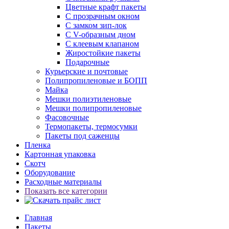
Цветные крафт пакеты
С прозрачным окном
С замком зип-лок
С V-образным дном
С клеевым клапаном
Жиростойкие пакеты
Подарочные
Курьерские и почтовые
Полипропиленовые и БОПП
Майка
Мешки полиэтиленовые
Мешки полипропиленовые
Фасовочные
Термопакеты, термосумки
Пакеты под саженцы
Пленка
Картонная упаковка
Скотч
Оборудование
Расходные материалы
Показать все категории
Главная
Пакеты