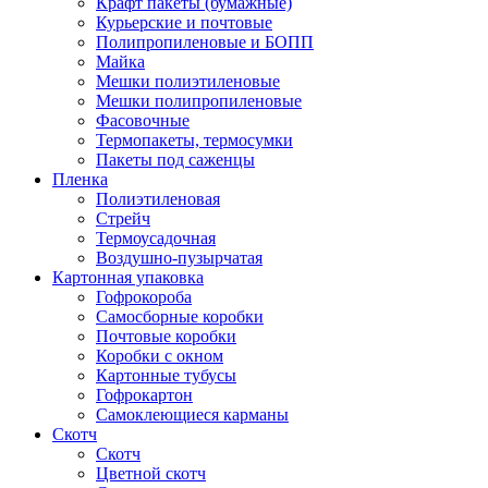
Крафт пакеты (бумажные)
Курьерские и почтовые
Полипропиленовые и БОПП
Майка
Мешки полиэтиленовые
Мешки полипропиленовые
Фасовочные
Термопакеты, термосумки
Пакеты под саженцы
Пленка
Полиэтиленовая
Стрейч
Термоусадочная
Воздушно-пузырчатая
Картонная упаковка
Гофрокороба
Самосборные коробки
Почтовые коробки
Коробки с окном
Картонные тубусы
Гофрокартон
Самоклеющиеся карманы
Скотч
Скотч
Цветной скотч