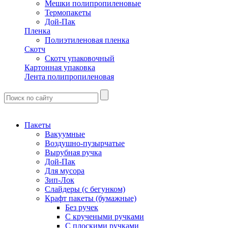
Мешки полипропиленовые
Термопакеты
Дой-Пак
Пленка
Полиэтиленовая пленка
Скотч
Скотч упаковочный
Картонная упаковка
Лента полипропиленовая
Пакеты
Вакуумные
Воздушно-пузырчатые
Вырубная ручка
Дой-Пак
Для мусора
Зип-Лок
Слайдеры (с бегунком)
Крафт пакеты (бумажные)
Без ручек
С кручеными ручками
С плоскими ручками