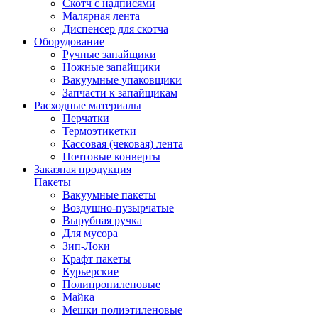
Скотч с надписями
Малярная лента
Диспенсер для скотча
Оборудование
Ручные запайщики
Ножные запайщики
Вакуумные упаковщики
Запчасти к запайщикам
Расходные материалы
Перчатки
Термоэтикетки
Кассовая (чековая) лента
Почтовые конверты
Заказная продукция
Пакеты
Вакуумные пакеты
Воздушно-пузырчатые
Вырубная ручка
Для мусора
Зип-Локи
Крафт пакеты
Курьерские
Полипропиленовые
Майка
Мешки полиэтиленовые