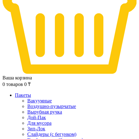
Ваша корзина
0
товаров
0
₸
Пакеты
Вакуумные
Воздушно-пузырчатые
Вырубная ручка
Дой-Пак
Для мусора
Зип-Лок
Слайдеры (с бегунком)