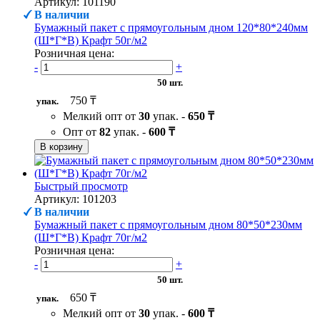
Артикул: 101190
В наличии
Бумажный пакет с прямоугольным дном 120*80*240мм
(Ш*Г*В) Крафт 50г/м2
Розничная цена:
-
+
50 шт.
750 ₸
упак.
Мелкий опт от
30
упак. -
650 ₸
Опт от
82
упак. -
600 ₸
В корзину
Быстрый просмотр
Артикул: 101203
В наличии
Бумажный пакет с прямоугольным дном 80*50*230мм
(Ш*Г*В) Крафт 70г/м2
Розничная цена:
-
+
50 шт.
650 ₸
упак.
Мелкий опт от
30
упак. -
600 ₸