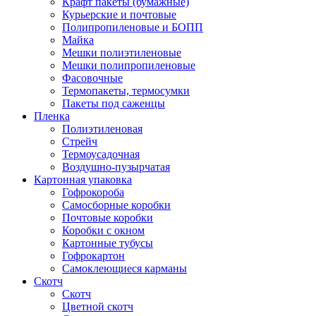
Крафт пакеты (бумажные)
Курьерские и почтовые
Полипропиленовые и БОПП
Майка
Мешки полиэтиленовые
Мешки полипропиленовые
Фасовочные
Термопакеты, термосумки
Пакеты под саженцы
Пленка
Полиэтиленовая
Стрейч
Термоусадочная
Воздушно-пузырчатая
Картонная упаковка
Гофрокороба
Самосборные коробки
Почтовые коробки
Коробки с окном
Картонные тубусы
Гофрокартон
Самоклеющиеся карманы
Скотч
Скотч
Цветной скотч