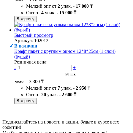
Мелкий опт от
2
упак. -
17 000 ₸
Опт от
4
упак. -
15 000 ₸
В корзину
Быстрый просмотр
Артикул: 102012
В наличии
Крафт пакет с круглым окном 12*8*25см (1 слой)
(бурый)
Розничная цена:
-
+
50 шт.
3 300 ₸
упак.
Мелкий опт от
7
упак. -
2 950 ₸
Опт от
20
упак. -
2 600 ₸
В корзину
Подписывайтесь на новости и акции, будьте в курсе всех
событий!
Мы будем держать вас в курсе последних новинок!