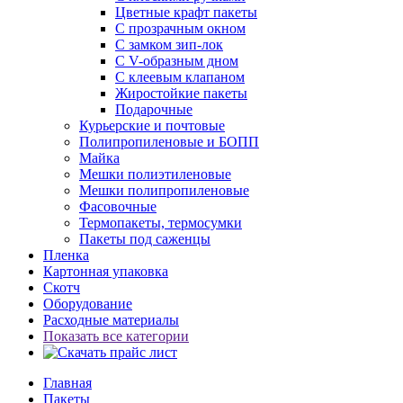
Цветные крафт пакеты
С прозрачным окном
С замком зип-лок
С V-образным дном
С клеевым клапаном
Жиростойкие пакеты
Подарочные
Курьерские и почтовые
Полипропиленовые и БОПП
Майка
Мешки полиэтиленовые
Мешки полипропиленовые
Фасовочные
Термопакеты, термосумки
Пакеты под саженцы
Пленка
Картонная упаковка
Скотч
Оборудование
Расходные материалы
Показать все категории
Главная
Пакеты