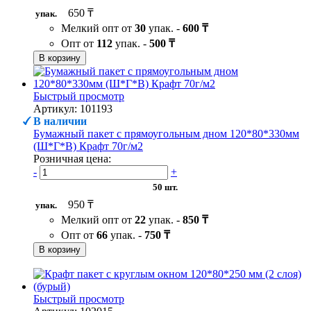
650 ₸
упак.
Мелкий опт от
30
упак. -
600 ₸
Опт от
112
упак. -
500 ₸
В корзину
Быстрый просмотр
Артикул: 101193
В наличии
Бумажный пакет с прямоугольным дном 120*80*330мм
(Ш*Г*В) Крафт 70г/м2
Розничная цена:
-
+
50 шт.
950 ₸
упак.
Мелкий опт от
22
упак. -
850 ₸
Опт от
66
упак. -
750 ₸
В корзину
Быстрый просмотр