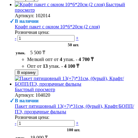
Быстрый
просмотр
Артикул: 102014
В наличии
Крафт пакет с окном 10*6*20см (2 слоя)
Розничная цена:
-
+
50 шт.
5 500 ₸
упак.
Мелкий опт от
4
упак. -
4 700 ₸
Опт от
13
упак. -
4 100 ₸
В корзину
Быстрый просмотр
Артикул: 104020
В наличии
Пакет пятишовный 13(+7)*31см, (бурый), Крафт/БОПП/
ПЭ, прозрачные фальцы
Розничная цена:
-
+
100 шт.
19 000 ₸
упак.