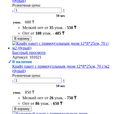
(бурый)
Розничная цена:
-
+
50 шт.
600 ₸
упак.
Мелкий опт от
35
упак. -
550 ₸
Опт от
108
упак. -
485 ₸
В корзину
Быстрый просмотр
Артикул: 101021
В наличии
Крафт пакет с прямоугольным дном 12*8*25см, 70 г/м2
(бурый)
Розничная цена:
-
+
50 шт.
850 ₸
упак.
Мелкий опт от
26
упак. -
750 ₸
Опт от
86
упак. -
650 ₸
В корзину