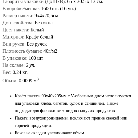
Габариты упаковки (ДxШxВ):
65
x
30.5
x
13 см.
В коробке/мешке:
1600 шт. (16 уп.)
Размер пакета:
9х4х20,5см
Доп. свойства:
Без окна
Цвет пакета:
Белый
Материал:
Крафт белый
Вид ручек:
Без ручек
Плотность бумаги:
40г/м2
В упаковке:
100 шт
На складе:
2 уп.
Вес:
0.24 кг.
3
Объем:
0.0009 м
Крафт пакеты 90x40x205мм с V-образным дном используются
для упаковки хлеба, багетов, булок и сэндвичей. Также
подходят для фасовки всех видов сыпучих продуктов.
Пакеты воздухопроницаемы, исключают прение свежей или
горячей продукции.
Боковые складки увеличивают объем.