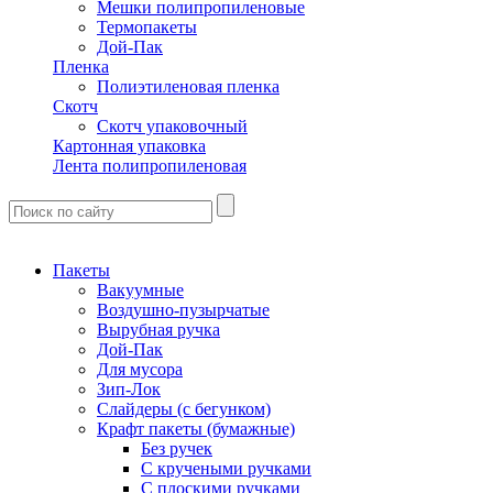
Мешки полипропиленовые
Термопакеты
Дой-Пак
Пленка
Полиэтиленовая пленка
Скотч
Скотч упаковочный
Картонная упаковка
Лента полипропиленовая
Пакеты
Вакуумные
Воздушно-пузырчатые
Вырубная ручка
Дой-Пак
Для мусора
Зип-Лок
Слайдеры (с бегунком)
Крафт пакеты (бумажные)
Без ручек
С кручеными ручками
С плоскими ручками