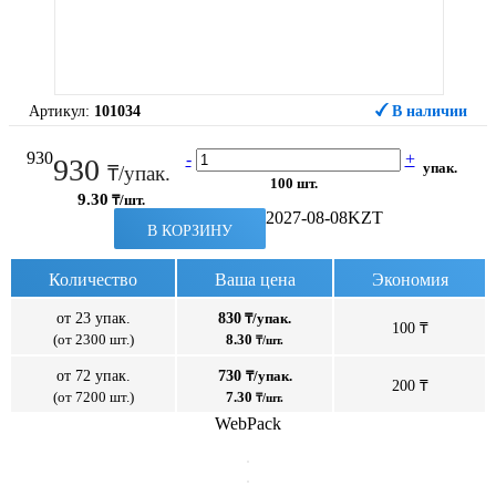
Артикул:
101034
В наличии
930
-
+
930
упак.
₸/упак.
100 шт.
9.30
₸/шт.
2027-08-08
KZT
В КОРЗИНУ
Количество
Ваша цена
Экономия
от 23 упак.
830
₸/упак.
100 ₸
(от 2300 шт.)
8.30
₸/шт.
от 72 упак.
730
₸/упак.
200 ₸
(от 7200 шт.)
7.30
₸/шт.
WebPack