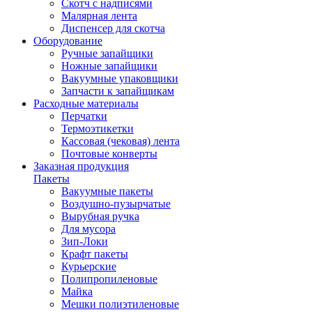
Скотч с надписями
Малярная лента
Диспенсер для скотча
Оборудование
Ручные запайщики
Ножные запайщики
Вакуумные упаковщики
Запчасти к запайщикам
Расходные материалы
Перчатки
Термоэтикетки
Кассовая (чековая) лента
Почтовые конверты
Заказная продукция
Пакеты
Вакуумные пакеты
Воздушно-пузырчатые
Вырубная ручка
Для мусора
Зип-Локи
Крафт пакеты
Курьерские
Полипропиленовые
Майка
Мешки полиэтиленовые