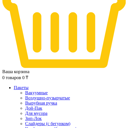
Ваша корзина
0
товаров
0
₸
Пакеты
Вакуумные
Воздушно-пузырчатые
Вырубная ручка
Дой-Пак
Для мусора
Зип-Лок
Слайдеры (с бегунком)