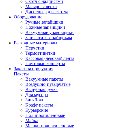
Скотч с надписями
Малярная лента
Диспенсер для скотча
Оборудование
Ручные запайщики
Ножные запайщики
Вакуумные упаковщики
Запчасти к запайщикам
Расходные материалы
Перчатки
Термоэтикетки
Кассовая (чековая) лента
Почтовые конверты
Заказная продукция
Пакеты
Вакуумные пакеты
Воздушно-пузырчатые
Вырубная ручка
Для мусора
Зип-Локи
Крафт пакеты
Курьерские
Полипропиленовые
Майка
Мешки полиэтиленовые