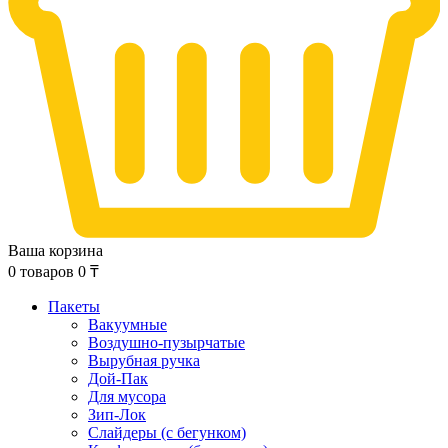
Ваша корзина
0
товаров
0
₸
Пакеты
Вакуумные
Воздушно-пузырчатые
Вырубная ручка
Дой-Пак
Для мусора
Зип-Лок
Слайдеры (с бегунком)