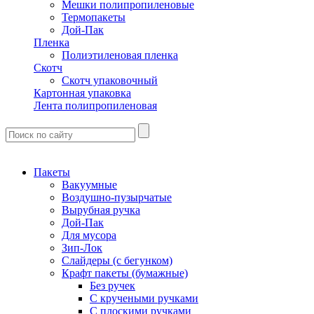
Мешки полипропиленовые
Термопакеты
Дой-Пак
Пленка
Полиэтиленовая пленка
Скотч
Скотч упаковочный
Картонная упаковка
Лента полипропиленовая
Пакеты
Вакуумные
Воздушно-пузырчатые
Вырубная ручка
Дой-Пак
Для мусора
Зип-Лок
Слайдеры (с бегунком)
Крафт пакеты (бумажные)
Без ручек
С кручеными ручками
С плоскими ручками