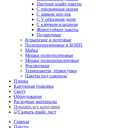
Цветные крафт пакеты
С прозрачным окном
С замком зип-лок
С V-образным дном
С клеевым клапаном
Жиростойкие пакеты
Подарочные
Курьерские и почтовые
Полипропиленовые и БОПП
Майка
Мешки полиэтиленовые
Мешки полипропиленовые
Фасовочные
Термопакеты, термосумки
Пакеты под саженцы
Пленка
Картонная упаковка
Скотч
Оборудование
Расходные материалы
Показать все категории
Главная
Пакеты