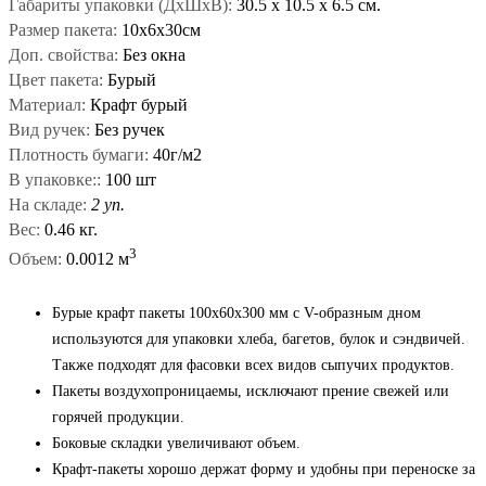
Габариты упаковки (ДxШxВ):
30.5
x
10.5
x
6.5 см.
Размер пакета:
10х6х30см
Доп. свойства:
Без окна
Цвет пакета:
Бурый
Материал:
Крафт бурый
Вид ручек:
Без ручек
Плотность бумаги:
40г/м2
В упаковке::
100 шт
На складе:
2 уп.
Вес:
0.46 кг.
3
Объем:
0.0012 м
Бурые крафт пакеты 100x60x300 мм с V-образным дном
используются для упаковки хлеба, багетов, булок и сэндвичей.
Также подходят для фасовки всех видов сыпучих продуктов.
Пакеты воздухопроницаемы, исключают прение свежей или
горячей продукции.
Боковые складки увеличивают объем.
Крафт-пакеты хорошо держат форму и удобны при переноске за