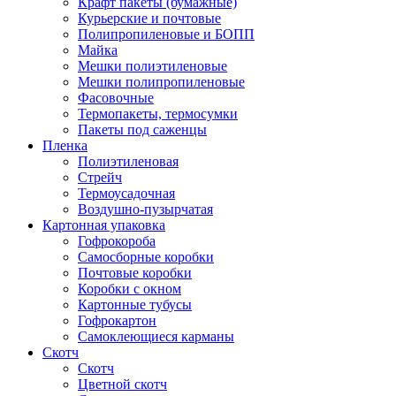
Крафт пакеты (бумажные)
Курьерские и почтовые
Полипропиленовые и БОПП
Майка
Мешки полиэтиленовые
Мешки полипропиленовые
Фасовочные
Термопакеты, термосумки
Пакеты под саженцы
Пленка
Полиэтиленовая
Стрейч
Термоусадочная
Воздушно-пузырчатая
Картонная упаковка
Гофрокороба
Самосборные коробки
Почтовые коробки
Коробки с окном
Картонные тубусы
Гофрокартон
Самоклеющиеся карманы
Скотч
Скотч
Цветной скотч