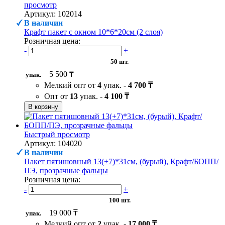
просмотр
Артикул: 102014
В наличии
Крафт пакет с окном 10*6*20см (2 слоя)
Розничная цена:
-
+
50 шт.
5 500 ₸
упак.
Мелкий опт от
4
упак. -
4 700 ₸
Опт от
13
упак. -
4 100 ₸
В корзину
Быстрый просмотр
Артикул: 104020
В наличии
Пакет пятишовный 13(+7)*31см, (бурый), Крафт/БОПП/
ПЭ, прозрачные фальцы
Розничная цена:
-
+
100 шт.
19 000 ₸
упак.
Мелкий опт от
2
упак. -
17 000 ₸