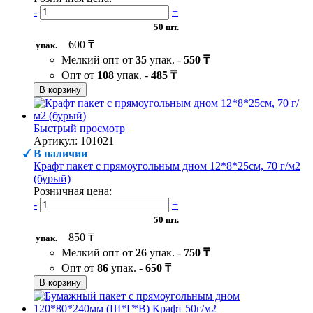
-
+
50 шт.
600 ₸
упак.
Мелкий опт от
35
упак. -
550 ₸
Опт от
108
упак. -
485 ₸
В корзину
Быстрый просмотр
Артикул: 101021
В наличии
Крафт пакет с прямоугольным дном 12*8*25см, 70 г/м2
(бурый)
Розничная цена:
-
+
50 шт.
850 ₸
упак.
Мелкий опт от
26
упак. -
750 ₸
Опт от
86
упак. -
650 ₸
В корзину