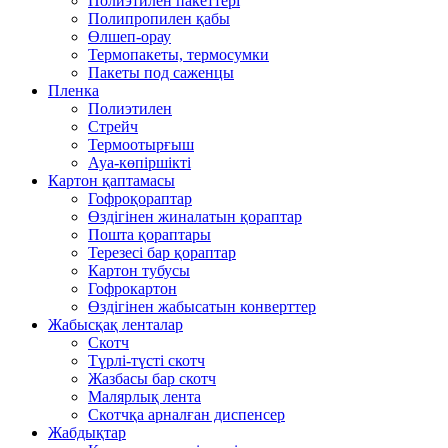
Полиэтилен пакеттері
Полипропилен қабы
Өлшеп-орау
Термопакеты, термосумки
Пакеты под саженцы
Пленка
Полиэтилен
Стрейч
Термоотырғыш
Ауа-көпіршікті
Картон қаптамасы
Гофроқораптар
Өздігінен жиналатын қораптар
Пошта қораптары
Терезесі бар қораптар
Картон тубусы
Гофрокартон
Өздігінен жабысатын конверттер
Жабысқақ ленталар
Скотч
Түрлі-түсті скотч
Жазбасы бар скотч
Малярлық лента
Скотчқа арналған диспенсер
Жабдықтар