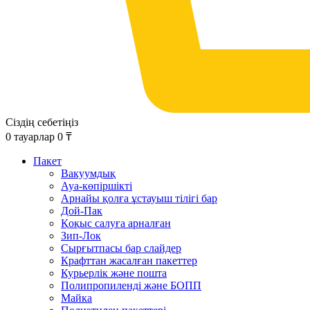
Сіздің себетіңіз
0
тауарлар
0
₸
Пакет
Вакуумдық
Ауа-көпіршікті
Арнайы қолға ұстауыш тілігі бар
Дой-Пак
Қоқыс салуға арналған
Зип-Лок
Сырғытпасы бар слайдер
Крафттан жасалған пакеттер
Курьерлік және пошта
Полипропиленді және БОПП
Майка