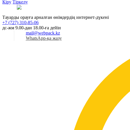
Кіру
Тіркелу
Қаз
Тауарды орауға арналған өнімдердің интернет-дүкені
+7 (727) 310-85-06
дс-жм 9.00-дан 18.00-ға дейін
mail@webpack.kz
WhatsApp-қа жазу