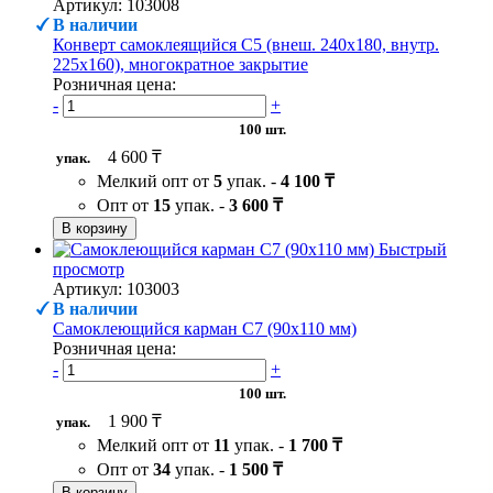
Артикул: 103008
В наличии
Конверт самоклеящийся С5 (внеш. 240х180, внутр.
225х160), многократное закрытие
Розничная цена:
-
+
100 шт.
4 600 ₸
упак.
Мелкий опт от
5
упак. -
4 100 ₸
Опт от
15
упак. -
3 600 ₸
В корзину
Быстрый
просмотр
Артикул: 103003
В наличии
Самоклеющийся карман C7 (90х110 мм)
Розничная цена:
-
+
100 шт.
1 900 ₸
упак.
Мелкий опт от
11
упак. -
1 700 ₸
Опт от
34
упак. -
1 500 ₸
В корзину