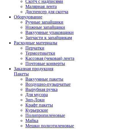
Скотч с надписями
Малярная лента
Диспенсер для скотча
Оборудование
Ручные запайщики
Ножные запайщики
Вакуумные упаковщики
Запчасти к запайщикам
Расходные материалы
Перчатки
Термоэтикетки
Кассовая (чековая) лента
Почтовые конверты
Заказная продукция
Пакеты
Вакуумные пакеты
Воздушно-пузырчатые
Вырубная ручка
Для мусора
Зип-Локи
Крафт пакеты
Курьерские
Полипропиленовые
Майка
Мешки полиэтиленовые