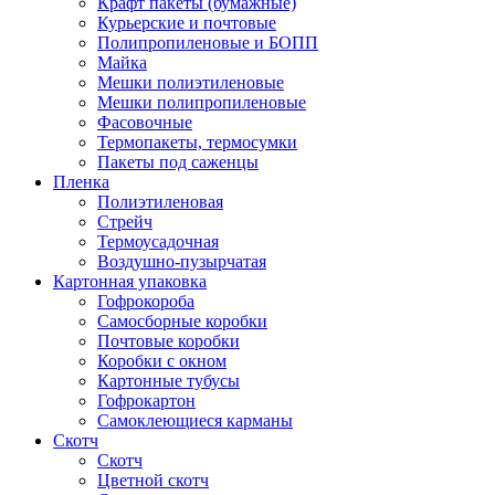
Крафт пакеты (бумажные)
Курьерские и почтовые
Полипропиленовые и БОПП
Майка
Мешки полиэтиленовые
Мешки полипропиленовые
Фасовочные
Термопакеты, термосумки
Пакеты под саженцы
Пленка
Полиэтиленовая
Стрейч
Термоусадочная
Воздушно-пузырчатая
Картонная упаковка
Гофрокороба
Самосборные коробки
Почтовые коробки
Коробки с окном
Картонные тубусы
Гофрокартон
Самоклеющиеся карманы
Скотч
Скотч
Цветной скотч