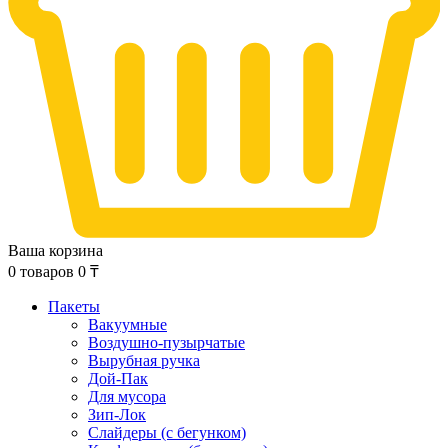
Ваша корзина
0
товаров
0
₸
Пакеты
Вакуумные
Воздушно-пузырчатые
Вырубная ручка
Дой-Пак
Для мусора
Зип-Лок
Слайдеры (с бегунком)