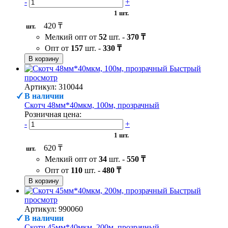
-
+
1 шт.
420 ₸
шт.
Мелкий опт от
52
шт. -
370 ₸
Опт от
157
шт. -
330 ₸
В корзину
Быстрый
просмотр
Артикул: 310044
В наличии
Скотч 48мм*40мкм, 100м, прозрачный
Розничная цена:
-
+
1 шт.
620 ₸
шт.
Мелкий опт от
34
шт. -
550 ₸
Опт от
110
шт. -
480 ₸
В корзину
Быстрый
просмотр
Артикул: 990060
В наличии
Скотч 45мм*40мкм, 200м, прозрачный