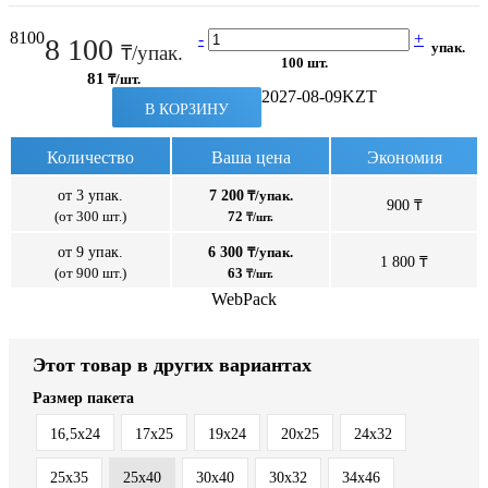
8100
-
+
8 100
упак.
₸/упак.
100 шт.
81
₸/шт.
2027-08-09
KZT
В КОРЗИНУ
Количество
Ваша цена
Экономия
от 3 упак.
7 200
₸/упак.
900 ₸
(от 300 шт.)
72
₸/шт.
от 9 упак.
6 300
₸/упак.
1 800 ₸
(от 900 шт.)
63
₸/шт.
WebPack
Этот товар в других вариантах
Размер пакета
16,5х24
17x25
19х24
20x25
24х32
25x35
25x40
30x40
30х32
34х46