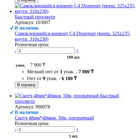
Быстрый просмотр
Артикул: 103007
В наличии
Самоклеющийся конверт С4 Dispenser (внеш. 325х235,
внутр. 310х230)
Розничная цена:
-
+
100 шт.
7 900 ₸
упак.
Мелкий опт от
3
упак. -
7 000 ₸
Опт от
9
упак. -
6 100 ₸
В корзину
Быстрый
просмотр
Артикул: 990078
В наличии
Скотч 48мм*40мкм, 50м, прозрачный
Розничная цена:
-
+
1 шт.