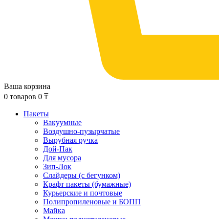
Ваша корзина
0
товаров
0
₸
Пакеты
Вакуумные
Воздушно-пузырчатые
Вырубная ручка
Дой-Пак
Для мусора
Зип-Лок
Слайдеры (с бегунком)
Крафт пакеты (бумажные)
Курьерские и почтовые
Полипропиленовые и БОПП
Майка