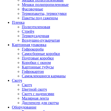
Мешки полиэтиленовые
Мешки полипропиленовые
Фасовочные
Термопакеты, термосумки
Пакеты под саженцы
Пленка
Полиэтиленовая
Стрейч
Термоусадочная
Воздушно-пузырчатая
Картонная упаковка
Гофрокороба
Самосборные коробки
Почтовые коробки
Коробки с окном
Картонные тубусы
Гофрокартон
Самоклеющиеся карманы
Скотч
Скотч
Цветной скотч
Скотч с надписями
Малярная лента
Диспенсер для скотча
Оборудование