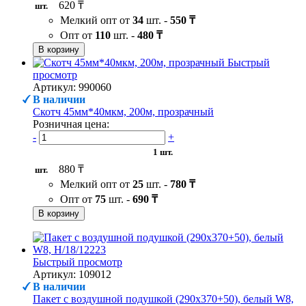
620 ₸
шт.
Мелкий опт от
34
шт. -
550 ₸
Опт от
110
шт. -
480 ₸
В корзину
Быстрый
просмотр
Артикул: 990060
В наличии
Скотч 45мм*40мкм, 200м, прозрачный
Розничная цена:
-
+
1 шт.
880 ₸
шт.
Мелкий опт от
25
шт. -
780 ₸
Опт от
75
шт. -
690 ₸
В корзину
Быстрый просмотр
Артикул: 109012
В наличии
Пакет с воздушной подушкой (290х370+50), белый W8,