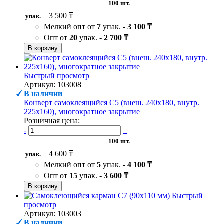
100 шт.
3 500 ₸
упак.
Мелкий опт от
7
упак. -
3 100 ₸
Опт от
20
упак. -
2 700 ₸
В корзину
Быстрый просмотр
Артикул: 103008
В наличии
Конверт самоклеящийся С5 (внеш. 240х180, внутр.
225х160), многократное закрытие
Розничная цена:
-
+
100 шт.
4 600 ₸
упак.
Мелкий опт от
5
упак. -
4 100 ₸
Опт от
15
упак. -
3 600 ₸
В корзину
Быстрый
просмотр
Артикул: 103003
В наличии