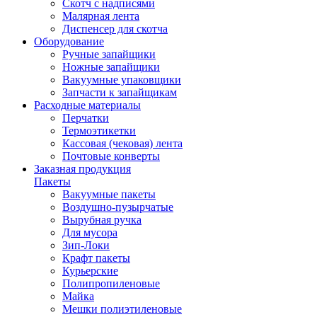
Скотч с надписями
Малярная лента
Диспенсер для скотча
Оборудование
Ручные запайщики
Ножные запайщики
Вакуумные упаковщики
Запчасти к запайщикам
Расходные материалы
Перчатки
Термоэтикетки
Кассовая (чековая) лента
Почтовые конверты
Заказная продукция
Пакеты
Вакуумные пакеты
Воздушно-пузырчатые
Вырубная ручка
Для мусора
Зип-Локи
Крафт пакеты
Курьерские
Полипропиленовые
Майка
Мешки полиэтиленовые