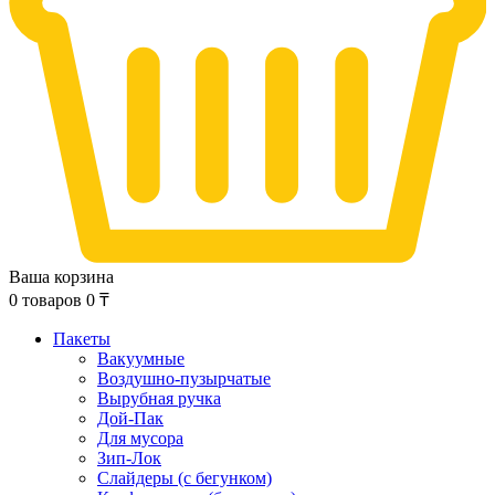
Ваша корзина
0
товаров
0
₸
Пакеты
Вакуумные
Воздушно-пузырчатые
Вырубная ручка
Дой-Пак
Для мусора
Зип-Лок
Слайдеры (с бегунком)