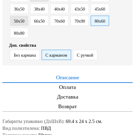
36х50
38х40
40x40
43х50
45x60
50x50
66х50
70x60
70х90
80х60
80х80
Доп. свойства
Без кармана
С карманом
С ручкой
Описание
Оплата
Доставка
Возврат
Габариты упаковки (ДxШxВ):
69.4
x
24
x
2.5 см.
Вид полиэтилена:
ПВД