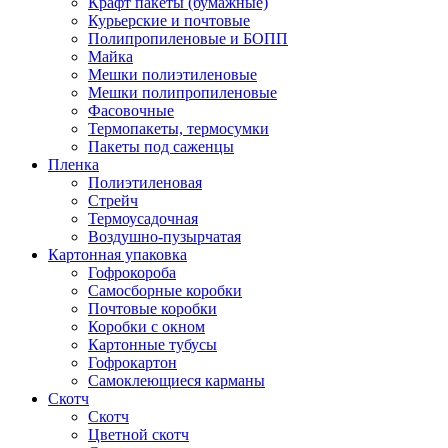
Крафт пакеты (бумажные)
Курьерские и почтовые
Полипропиленовые и БОПП
Майка
Мешки полиэтиленовые
Мешки полипропиленовые
Фасовочные
Термопакеты, термосумки
Пакеты под саженцы
Пленка
Полиэтиленовая
Стрейч
Термоусадочная
Воздушно-пузырчатая
Картонная упаковка
Гофрокороба
Самосборные коробки
Почтовые коробки
Коробки с окном
Картонные тубусы
Гофрокартон
Самоклеющиеся карманы
Скотч
Скотч
Цветной скотч