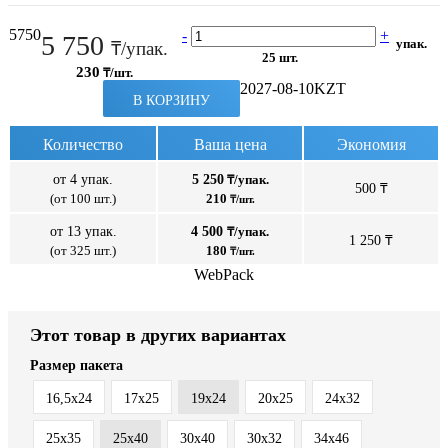
5750
-
+
5 750
упак.
₸/упак.
25 шт.
230
₸/шт.
2027-08-10
KZT
В КОРЗИНУ
Количество
Ваша цена
Экономия
от 4 упак.
5 250
₸/упак.
500 ₸
(от 100 шт.)
210
₸/шт.
от 13 упак.
4 500
₸/упак.
1 250 ₸
(от 325 шт.)
180
₸/шт.
WebPack
Этот товар в других вариантах
Размер пакета
16,5х24
17x25
19х24
20x25
24х32
25x35
25x40
30x40
30х32
34х46